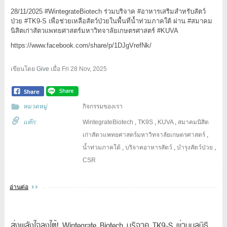
28/11/2025 #WintegrateBiotech ร่วมบริจาค #อาหารเสริมสำหรับสัตว์
ป่วย #TK9-S เพื่อช่วยเหลือสัตว์ป่วยในพื้นที่น้ำท่วมภาคใต้ ผ่าน #สมาคม
นิสิตเก่าสัตวแพทยศาสตร์มหาวิทจาลัยเกษตรศาสตร์ #KUVA
https://www.facebook.com/share/p/1DJgVrefNk/
เขียนโดย
Give
เมื่อ
Fri 28 Nov, 2025
หมวดหมู่
กิจกรรมของเรา
แท๊ก:
WintegrateBiotech
,
TK9S
,
KUVA
,
สมาคมนิสิต
เก่าสัตวแพทยศาสตร์มหาวิทจาลัยเกษตรศาสตร์
,
น้ำท่วมภาคใต้
,
บริจาคอาหารสัตว์
,
บำรุงสัตว์ป่วย
,
CSR
อ่านต่อ
ส่งพลังใจลงใต้! Wintegrate Biotech บริจาค TK9-S ผ่านมูลนิธิ