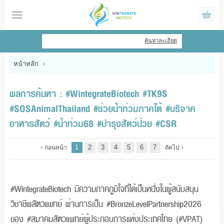
ไทย
|
English
ค้นหาละเอียด
เข้าสู่ระบบ
สมัครสมาชิก
หน้าหลัก
สินค้าที่สนใจ
( 0 )
ผลการค้นหา : #WintegrateBiotech #TK9S
หน้าหลัก
#SOSAnimalThailand #ช่วยน้ำท่วมภาคใต้ #บริจาค
อาหารสัตว์ #น้ำท่วม68 #บำรุงสัตว์ป่วย #CSR
สินค้า
1
2
3
4
5
6
7
ก่อนหน้า
ถัดไป
ข้อมูล
แจ้งชำระเงิน
#WintegrateBiotech มีความภาคภูมิใจที่ได้เป็นหนึ่งในผู้สนับสนุน
วิชาชีพสัตวแพทย์ ผ่านการเป็น #BronzeLevelPartnership2026
ของ #สมาคมสัตวแพทย์ผู้ประกอบการแห่งประเทศไทย (#VPAT)