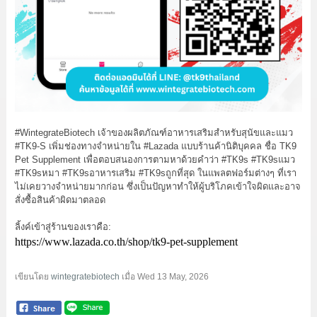
#WintegrateBiotech
เจ้าของผลิตภัณฑ์อาหารเสริมสำหรับสุนัขและแมว
#TK9
-S เพิ่มช่องทางจำหน่ายใน
#Lazada
แบบร้านค้านิติบุคคล ชื่อ TK9
Pet Supplement เพื่อตอบสนองการตามหาด้วยคำว่า
#TK9s
#TK9sแมว
#TK9sหมา
#TK9sอาหารเสริม
#TK9sถูกที่สุด
ในแพลตฟอร์มต่างๆ ที่เรา
ไม่เคยวางจำหน่ายมากก่อน ซึ่งเป็นปัญหาทำให้ผู้บริโภคเข้าใจผิดและอาจ
สั่งซื้อสินค้าผิดมาตลอด
ลิ้งค์เข้าสู่ร้านของเราคือ:
https://www.lazada.co.th/shop/tk9-pet-supplement
เขียนโดย
wintegratebiotech
เมื่อ
Wed 13 May, 2026