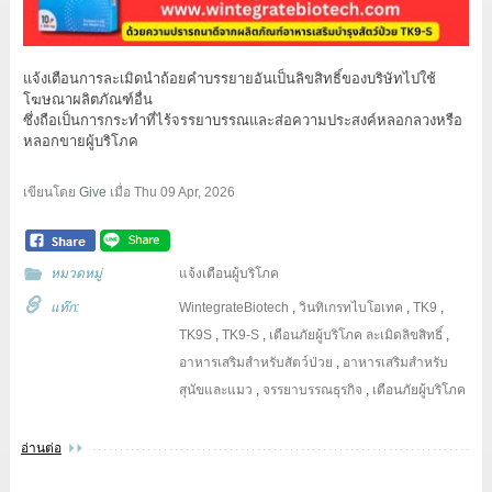
แจ้งเตือนการละเมิดนำถ้อยคำบรรยายอันเป็นลิขสิทธิ์ของบริษัทไปใช้
โฆษณาผลิตภัณฑ์อื่น
ซึ่งถือเป็นการกระทำที่ไร้จรรยาบรรณและส่อความประสงค์หลอกลวงหรือ
หลอกขายผู้บริโภค
เขียนโดย
Give
เมื่อ
Thu 09 Apr, 2026
หมวดหมู่
แจ้งเตือนผู้บริโภค
แท๊ก:
WintegrateBiotech
,
วินทิเกรทไบโอเทค
,
TK9
,
TK9S
,
TK9-S
,
เตือนภัยผู้บริโภค
ละเมิดลิขสิทธิ์
,
อาหารเสริมสำหรับสัตว์ป่วย
,
อาหารเสริมสำหรับ
สุนัขและแมว
,
จรรยาบรรณธุรกิจ
,
เตือนภัยผู้บริโภค
อ่านต่อ