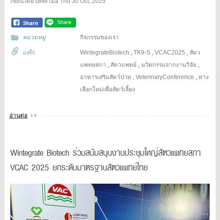
เขียนโดย
Give
เมื่อ
Thu 30 Oct, 2025
หมวดหมู่
กิจกรรมของเรา
แท๊ก:
WintegrateBiotech
,
TK9-S
,
VCAC2025
,
สัตว
แพทยสภา
,
สัตวแพทย์
,
นวัตกรรมจากงานวิจัย
,
อาหารเสริมสัตว์ป่วย
,
VeterinaryConference
,
ทาง
เลือกใหม่เพื่อสัตว์เลี้ยง
อ่านต่อ
Wintegrate Biotech ร่วมสนับสนุนงานประชุมใหญ่สัตวแพทยสภา
VCAC 2025 ยกระดับมาตรฐานสัตวแพทย์ไทย