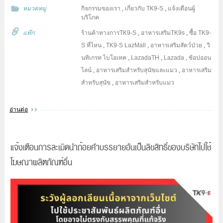
หมวดหมู่
กิจกรรมของเรา
,
เกี่ยวกับ TK9-S
,
แจ้งเตือนผู้
บริโภค
แท๊ก:
ร้านค้าทางการTK9-S
,
อาหารเสริมTK9s
,
ซื้อ TK9-
S ที่ไหน
,
TK9-S LazMall
,
อาหารเสริมสัตว์ป่วย
,
วิ
นทิเกรท ไบโอเทค
,
LazadaTH
,
Lazada
,
ช้อปออน
ไลน์
,
อาหารเสริมสำหรับสุนัขและแมว
,
อาหารเสริม
สำหรับสุนัข
,
อาหารเสริมสำหรับแมว
อ่านต่อ
แจ้งเตือนการละเมิดนำถ้อยคำบรรยายอันเป็นลิขสิทธิ์ของบริษัทไปใช้
โฆษณาผลิตภัณฑ์อื่น