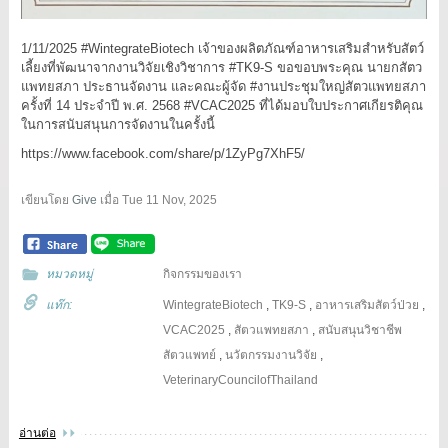
1/11/2025 #WintegrateBiotech เจ้าของผลิตภัณฑ์อาหารเสริมสำหรับสัตว์
เลี้ยงที่พัฒนาจากงานวิจัยเชิงวิชาการ #TK9-S ขอขอบพระคุณ นายกสัตว
แพทยสภา ประธานจัดงาน และคณะผู้จัด #งานประชุมใหญ่สัตวแพทยสภา
ครั้งที่ 14 ประจำปี พ.ศ. 2568 #VCAC2025 ที่ได้มอบใบประกาศเกียรติคุณ
ในการสนับสนุนการจัดงานในครั้งนี้
https://www.facebook.com/share/p/1ZyPg7XhF5/
เขียนโดย
Give
เมื่อ
Tue 11 Nov, 2025
หมวดหมู่
กิจกรรมของเรา
แท๊ก:
WintegrateBiotech
,
TK9-S
,
อาหารเสริมสัตว์ป่วย
,
VCAC2025
,
สัตวแพทยสภา
,
สนับสนุนวิชาชีพ
สัตวแพทย์
,
นวัตกรรมงานวิจัย
,
VeterinaryCouncilofThailand
อ่านต่อ