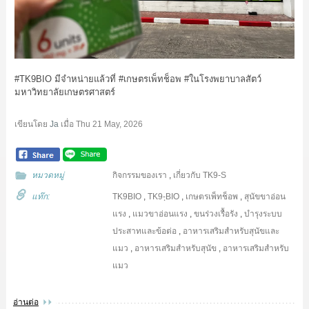
#TK9BIO มีจำหน่ายแล้วที่ #เกษตรเพ็ทช็อพ #ในโรงพยาบาลสัตว์
มหาวิทยาลัยเกษตรศาสตร์
เขียนโดย
Ja
เมื่อ
Thu 21 May, 2026
หมวดหมู่
กิจกรรมของเรา
,
เกี่ยวกับ TK9-S
แท๊ก:
TK9BIO
,
TK9-ฺBIO
,
เกษตรเพ็ทช็อพ
,
สุนัขขาอ่อน
แรง
,
แมวขาอ่อนแรง
,
ขนร่วงเรื้อรัง
,
บำรุงระบบ
ประสาทและข้อต่อ
,
อาหารเสริมสำหรับสุนัขและ
แมว
,
อาหารเสริมสำหรับสุนัข
,
อาหารเสริมสำหรับ
แมว
อ่านต่อ