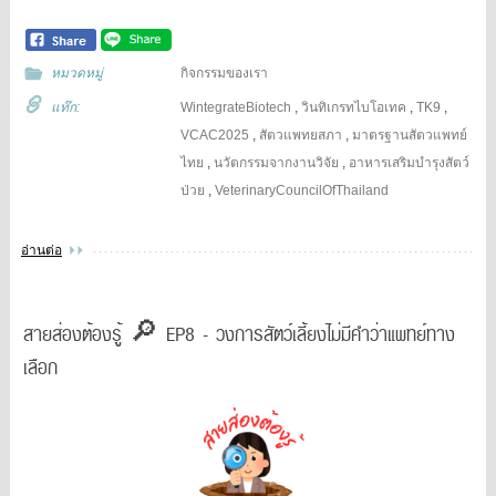
หมวดหมู่
กิจกรรมของเรา
แท๊ก:
WintegrateBiotech
,
วินทิเกรทไบโอเทค
,
TK9
,
VCAC2025
,
สัตวแพทยสภา
,
มาตรฐานสัตวแพทย์
ไทย
,
นวัตกรรมจากงานวิจัย
,
อาหารเสริมบำรุงสัตว์
ป่วย
,
VeterinaryCouncilOfThailand
อ่านต่อ
สายส่องต้องรู้ 🔎 EP8 - วงการสัตว์เลี้ยงไม่มีคำว่าแพทย์ทาง
เลือก