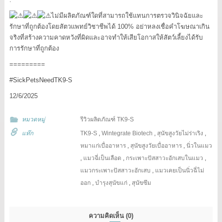
ไม่มีผลิตภัณฑ์ใดที่สามารถใช้แทนการตรวจวินิจฉัยและ
รักษาที่ถูกต้องโดยสัตวแพทย์วิชาชีพได้ 100% อย่าหลงเชื่อคำโฆษณาเกิน
จริงที่สร้างความคาดหวังที่ผิดและอาจทำให้เสียโอกาสให้สัตว์เลี้ยงได้รับ
การรักษาที่ถูกต้อง
=========
#SickPetsNeedTK9
-S
12/6/2025
หมวดหมู่
รีวิวผลิตภัณฑ์ TK9-S
แท๊ก
TK9-S
,
Wintegrate Biotech
,
สุนัขสูงวัยไม่ร่าเริง
,
หมาแก่เบื่ออาหาร
,
สุนัขสูงวัยเบื่ออาหาร
,
นิ่วในแมว
,
แมวฉี่เป็นเลือด
,
กระเพาะปัสสาวะอักเสบในแมว
,
แมวกระเพาะปัสสาวะอักเสบ
,
แมวเคยเป็นนิ่วฉี่ไม่
ออก
,
บำรุงสุนัขแก่
,
สุนัขซึม
ความคิดเห็น
(0)