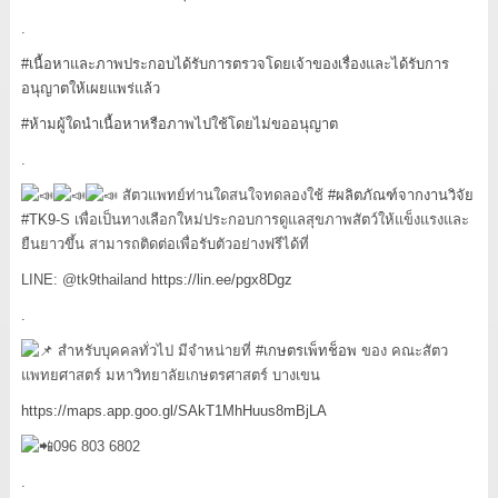
.
#เนื้อหาและภาพประกอบได้รับการตรวจโดยเจ้าของเรื่องและได้รับการ
อนุญาตให้เผยแพร่แล้ว
#ห้ามผู้ใดนำเนื้อหาหรือภาพไปใช้โดยไม่ขออนุญาต
.
สัตวแพทย์ท่านใดสนใจทดลองใช้
#ผลิตภัณฑ์จากงานวิจัย
#TK9
-S เพื่อเป็นทางเลือกใหม่ประกอบการดูแลสุขภาพสัตว์ให้แข็งแรงและ
ยืนยาวขึ้น สามารถติดต่อเพื่อรับตัวอย่างฟรีได้ที่
LINE: @tk9thailand
https://lin.ee/pgx8Dgz
.
สำหรับบุคคลทั่วไป มีจำหน่ายที่
#เกษตรเพ็ทช็อพ
ของ คณะสัตว
แพทยศาสตร์ มหาวิทยาลัยเกษตรศาสตร์ บางเขน
https://maps.app.goo.gl/SAkT1MhHuus8mBjLA
096 803 6802
.