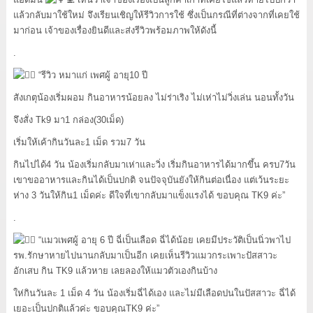
แล้วกลับมาใช้ใหม่ จึงเรียนเชิญให้รีวิวการใช้ ซึ่งเป็นกรณีที่ต่างจากที่เคยใช้
มาก่อน เจ้าของเรื่องยินดีและส่งรีวิวพร้อมภาพให้ดังนี้
.
“รีวิว หมาแก่ เพศผู้ อายุ10 ปี
สังเกตุน้องเริ่มผอม กินอาหารน้อยลง ไม่ร่าเริง ไม่เห่าไม่วิ่งเล่น นอนทั้งวัน
จึงสั่ง Tk9 มา1 กล่อง(30เม็ด)
เริ่มให้เค้ากินวันละ1 เม็ด รวม7 วัน
กินไปได้4 วัน น้องเริ่มกลับมาเห่าและวิ่ง เริ่มกินอาหารได้มากขึ้น ครบ7วัน
เขาขออาหารและกินได้เป็นปกติ จนปัจจุบันยังให้กินต่อเนื่อง แต่เว้นระยะ
ห่าง 3 วันให้กิน1 เม็ดค่ะ ดีใจที่เขากลับมาแข็งแรงได้ ขอบคุณ TK9 ค่ะ”
.
“แมวเพศผู้ อายุ 6 ปี ฉี่เป็นเลือด ฉี่ได้น้อย เคยมีประวัติเป็นนิ่วพาไป
รพ.รักษาหายไปนานกลับมาเป็นอีก เคยเห็นรีวิวแมวกระเพาะปัสสาวะ
อักเสบ กิน TK9 แล้วหาย เลยลองให้แมวตัวเองกินบ้าง
ให่กินวันละ 1 เม็ด 4 วัน น้องเริ่มฉี่ได้เอง และไม่มีเลือดปนในปัสสาวะ ฉี่ได้
เยอะเป็นปกติแล้วค่ะ ขอบคุณTK9 ค่ะ”