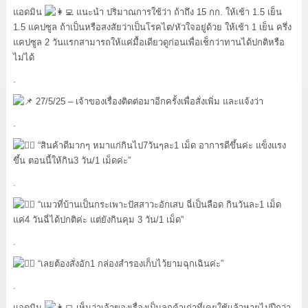
แอดมิน
แนะนำ ปริมาณการใช้ว่า ถ้าถึง 15 กก. ให้เช้า 1.5 เย็น
1.5 แคปซูล ถ้าเป็นหรือสงสัยว่าเป็นโรคไต/หัวใจอยู่ด้วย ให้เช้า 1 เย็น ครึ่ง
แคปซูล 2 วันแรกสามารถให้แค่มื้อเดียวดูก่อนเพื่อเช็กว่าทานได้ปกติหรือ
ไม่ได้
.
27/5/25 – เจ้าของเรื่องติดต่อมาอีกครั้งเพื่อสั่งเพิ่ม และแจ้งว่า
.
“สินค้าดีมากๆ หมาแก่กินไป7วันๆละ1 เม็ด อาการดีขึ้นค่ะ แข็งแรง
ขึ้น ตอนนี้ให้กิน3 วัน/1 เม็ดค่ะ”
.
“แมวที่บ้านเป็นกระเพาะปัสสาวะอักเสบ ฉี่เป็นลือด กินวันละ1 เม็ด
แค่4 วันฉี่ได้ปกติค่ะ แต่ยังกินคุม 3 วัน/1 เม็ด”
.
“เลยต้องสั่งอัก1 กล่องสำรองเก็บไว้ยามฉุกเฉินค่ะ”
.
แอดมิน
เห็นว่าเจ้าของเรื่องเป็นลูกค้าเก่าที่เคยใช้แล้วหายไปปีกว่า