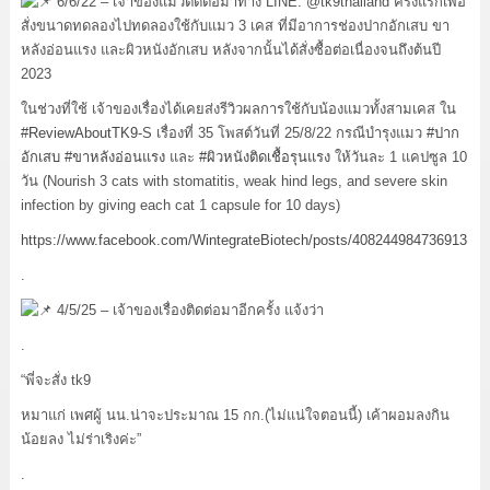
6/6/22 – เจ้าของแมวติดต่อมาทาง LINE: @tk9thailand ครั้งแรกเพื่อ
สั่งขนาดทดลองไปทดลองใช้กับแมว 3 เคส ที่มีอาการช่องปากอักเสบ ขา
หลังอ่อนแรง และผิวหนังอักเสบ หลังจากนั้นได้สั่งซื้อต่อเนื่องจนถึงต้นปี
2023
ในช่วงที่ใช้ เจ้าของเรื่องได้เคยส่งรีวิวผลการใช้กับน้องแมวทั้งสามเคส ใน
#ReviewAboutTK9
-S เรื่องที่ 35 โพสต์วันที่ 25/8/22 กรณีบำรุงแมว
#ปาก
อักเสบ
#ขาหลังอ่อนแรง
และ
#ผิวหนังติดเชื้อรุนแรง
ให้วันละ 1 แคปซูล 10
วัน (Nourish 3 cats with stomatitis, weak hind legs, and severe skin
infection by giving each cat 1 capsule for 10 days)
https://www.facebook.com/WintegrateBiotech/posts/408244984736913
.
4/5/25 – เจ้าของเรื่องติดต่อมาอีกครั้ง แจ้งว่า
.
“พี่จะสั่ง tk9
หมาแก่ เพศผู้ นน.น่าจะประมาณ 15 กก.(ไม่แน่ใจตอนนี้) เค้าผอมลงกิน
น้อยลง ไม่ร่าเริงค่ะ”
.