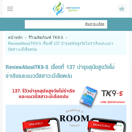
ไทย
|
English
ค้นหาละเอียด
เข้าสู่ระบบ
สมัครสมาชิก
หน้าหลัก
รีวิวผลิตภัณฑ์ TK9-S
ReviewAboutTK9-S เรื่องที่ 137 บำรุงสุนัขสูงวัยไม่ร่าเริงและแมว
สินค้าที่สนใจ
( 0 )
ปัสสาวะมีเลือดปน
หน้าหลัก
ReviewAboutTK9-S เรื่องที่ 137 บำรุงสุนัขสูงวัยไม่
สินค้า
ร่าเริงและแมวปัสสาวะมีเลือดปน
ข้อมูล
แจ้งชำระเงิน