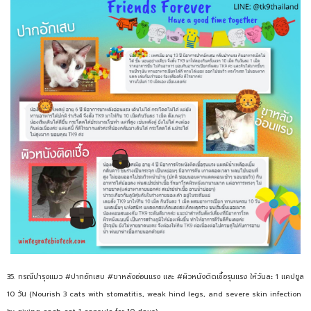
35. กรณีบำรุงแมว #ปากอักเสบ #ขาหลังอ่อนแรง และ #ผิวหนังติดเชื้อรุนแรง ให้วันละ 1 แคปซูล
10 วัน (Nourish 3 cats with stomatitis, weak hind legs, and severe skin infection