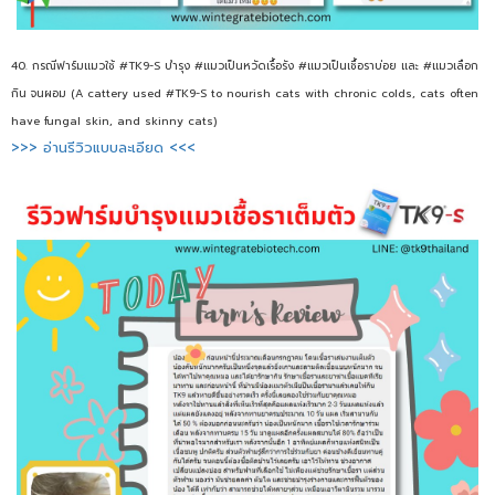
40. กรณีฟาร์มแมวใช้ #TK9-S บำรุง #แมวเป็นหวัดเรื้อรัง #แมวเป็นเชื้อราบ่อย และ #แมวเลือก
กิน จนผอม (A cattery used #TK9-S to nourish cats with chronic colds, cats often
have fungal skin, and skinny cats)
>>> อ่านรีวิวแบบละเอียด <<<