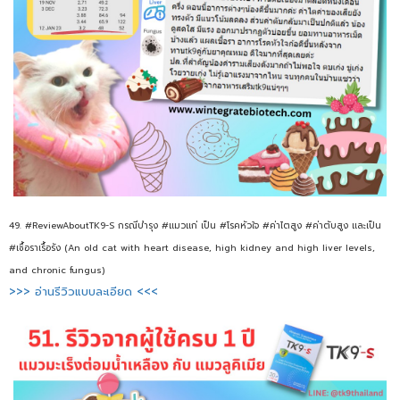
49. #ReviewAboutTK9-S กรณีบำรุง #แมวแก่ เป็น #โรคหัวใจ #ค่าไตสูง #ค่าตับสูง และเป็น
#เชื้อราเรื้อรัง (An old cat with heart disease, high kidney and high liver levels,
and chronic fungus)
>>> อ่านรีวิวแบบละเอียด <<<