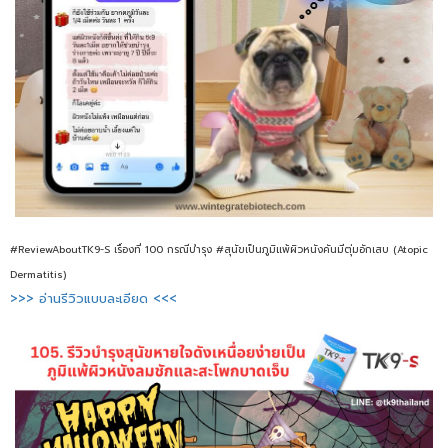
#ReviewAboutTK9-S เรื่องที่ 100 กรณีบำรุง #สุนัขเป็นภูมิแพ้ผิวหนังคันมีตุ่มอักเสบ (Atopic
Dermatitis)
>>> อ่านรีวิวแบบละเอียด <<<