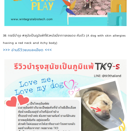
38. กรณีบำรุง #สุนัขเป็นภูมิแพ้ที่ผิวหนังมีอาการคอแดง คันตัว (A dog with skin allergies
having a red neck and itchy body)
>>> อ่านรีวิวแบบละเอียด <<<