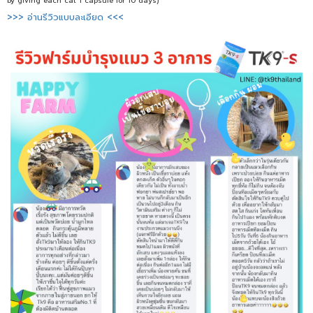
by giving each cat 1 capsule for 10 days)
>>> อ่านรีวิวแบบละเอียด <<<