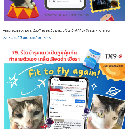
#ReviewAboutTK9-S เรื่องที่ 58 กรณีบำรุงแมวเป็นภูมิแพ้ที่ผิวหนัง (Skin Allergy)
>>> อ่านรีวิวแบบละเอียด <<<