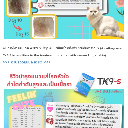
41. กรณีฟาร์มแมวใช้ #TK9-S บำรุง #แมวเป็นเชื้อราทั้งตัว ร่วมกับการรักษา (A cattery used
TK9-S in addition to the treatment for a cat with severe fungal skin)
>>> อ่านรีวิวแบบละเอียด <<<