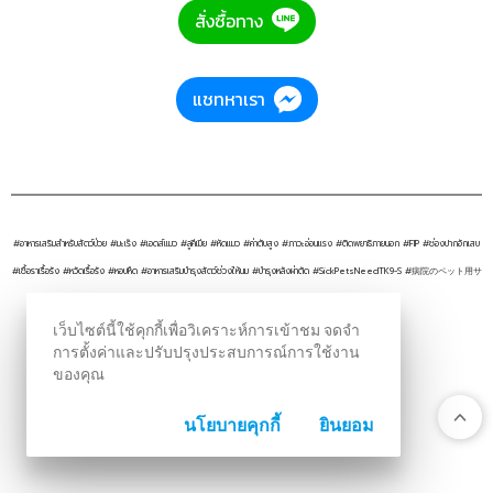
สั่งซื้อทาง
แชทหาเรา
#อาหารเสริมสำหรับสัตว์ป่วย #มะเร็ง #เอดส์แมว #ลูคีเมีย #หัดแมว #ค่าตับสูง #ภาวะอ่อนแรง #ติดพยาธิภายนอก #FIP #ช่องปากอักเสบ
#เชื้อราเรื้อรัง #หวัดเรื้อรัง #หอบหืด #อาหารเสริมบำรุงสัตว์ช่วงให้นม #บำรุงหลังผ่าตัด #SickPetsNeedTK9-S #病院のペット用サ
プリメントTK9-S
LINE: @tk9thailand
เว็บไซต์นี้ใช้คุกกี้เพื่อวิเคราะห์การเข้าชม จดจำ
การตั้งค่าและปรับปรุงประสบการณ์การใช้งาน
ของคุณ
ไปที่หน้าหลัก / Main Manu
นโยบายคุกกี้
ยินยอม