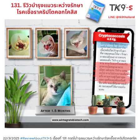
22/3/2025
#ReviewAboutTK9
-S เรื่องที่ 131 กรณีบำรุงแมวระหว่างรักษาโรคเชื้อราคริปโตคอกโค