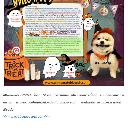
#ReviewAboutTK9-S เรื่องที่ 105 กรณีบำรุงสุนัขพันธุ์ปอม มีอาการเกี่ยวกับระบบทางเดินหายใจ
หลายอาการ ตามด้วยเป็นภูมิแพ้ผิวหนัง คัน ขนร่วง ลมชัก และสะโพกมีการบาดเจ็บเวลาเดินมี
เสียงดัง
>>> อ่านรีวิวแบบละเอียด <<<