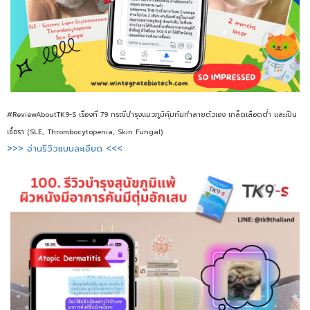
#ReviewAboutTK9-S เรื่องที่ 79 กรณีบำรุงแมวภูมิคุ้มกันทำลายตัวเอง เกล็ดเลือดต่ำ และเป็น
เชื้อรา (SLE, Thrombocytopenia, Skin Fungal)
>>> อ่านรีวิวแบบละเอียด <<<