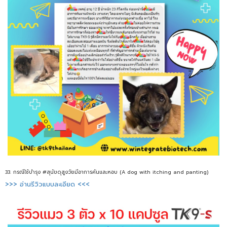
33. กรณีใช้บำรุง #สุนัขดุสูงวัยมีอาการคันและหอบ (A dog with itching and panting)
>>> อ่านรีวิวแบบละเอียด <<<