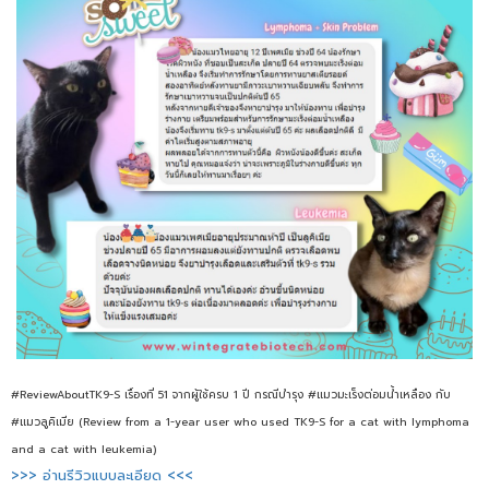
#ReviewAboutTK9-S เรื่องที่ 51 จากผู้ใช้ครบ 1 ปี กรณีบำรุง #แมวมะเร็งต่อมน้ำเหลือง กับ
#แมวลูคิเมีย (Review from a 1-year user who used TK9-S for a cat with lymphoma
and a cat with leukemia)
>>> อ่านรีวิวแบบละเอียด <<<