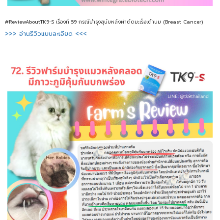
#ReviewAboutTK9-S เรื่องที่ 59 กรณีบำรุงสุนัขหลังผ่าตัดมะเร็งเต้านม (Breast Cancer)
>>> อ่านรีวิวแบบละเอียด <<<