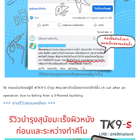
18. คอมเม้นต์ของผู้ใช้ #TK9-S บำรุง #แมวผ่าตัดเนื่องจากตกตึก5ชั้น (A cat after an
operation due to falling from a 5-floored building.
>>> อ่านรีวิวแบบละเอียด <<<