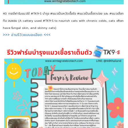
40. กรณีฟาร์มแมวใช้ #TK9-S บำรุง #แมวเป็นหวัดเรื้อรัง #แมวเป็นเชื้อราบ่อย และ #แมวเลือก
กิน จนผอม (A cattery used #TK9-S to nourish cats with chronic colds, cats often
have fungal skin, and skinny cats)
>>> อ่านรีวิวแบบละเอียด <<<