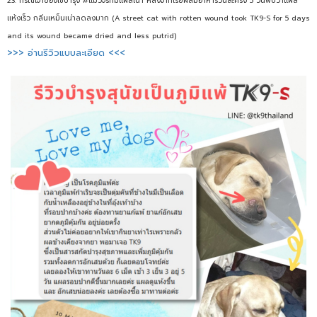
23. กรณีเจ้าของใช้บำรุง #แมวจรที่มีแผลเน่า หลังจากโรยผสมอาหารวันละครั้ง 5 วันพบว่าแผล
แห้งเร็ว กลิ่นเหม็นเน่าลดลงมาก (A street cat with rotten wound took TK9-S for 5 days
and its wound became dried and less putrid)
>>> อ่านรีวิวแบบละเอียด <<<