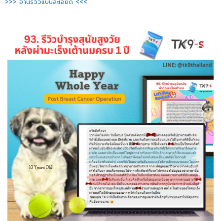
>>> อ่านรีวิวแบบละเอียด <<<