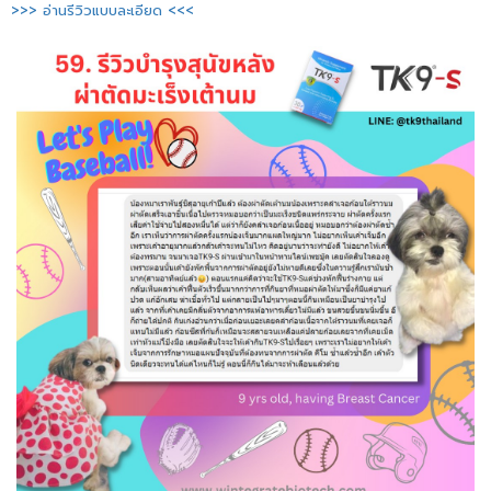
>>> อ่านรีวิวแบบละเอียด <<<