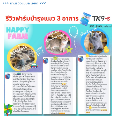
>>> อ่านรีวิวแบบละเอียด <<<