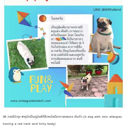
38. กรณีบำรุง #สุนัขเป็นภูมิแพ้ที่ผิวหนังมีอาการคอแดง คันตัว (A dog with skin allergies
having a red neck and itchy body)