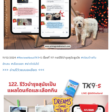
11/12/2024
#ReviewAboutTK9
-S เรื่องที่ 117 กรณีใช้บำรุงสุนัขสูงวัย
#ต่อมข้างก้น
อักเสบ
#เลือดออก
#ผ่าตัดไม่ได้
>>> อ่านรีวิวแบบละเอียด <<<