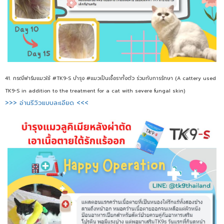
41. กรณีฟาร์มแมวใช้ #TK9-S บำรุง #แมวเป็นเชื้อราทั้งตัว ร่วมกับการรักษา (A cattery used
TK9-S in addition to the treatment for a cat with severe fungal skin)
>>> อ่านรีวิวแบบละเอียด <<<