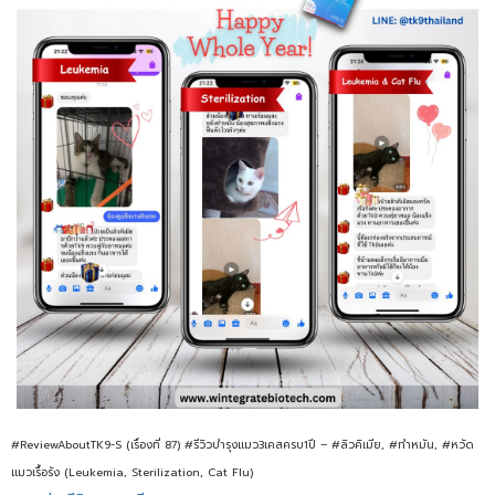
#ReviewAboutTK9-S (เรื่องที่ 87) #รีวิวบำรุงแมว3เคสครบ1ปี – #ลิวคิเมีย, #ทำหมัน, #หวัด
แมวเรื้อรัง (Leukemia, Sterilization, Cat Flu)