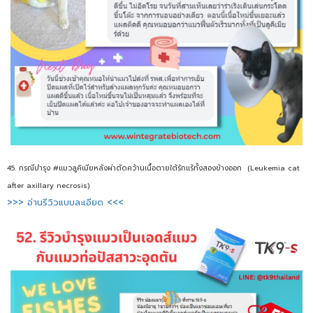
45. กรณีบำรุง #แมวลูคิเมียหลังผ่าตัดคว้านเนื้อตายใต้รักแร้ทั้งสองข้างออก (Leukemia cat
after axillary necrosis)
>>> อ่านรีวิวแบบละเอียด <<<