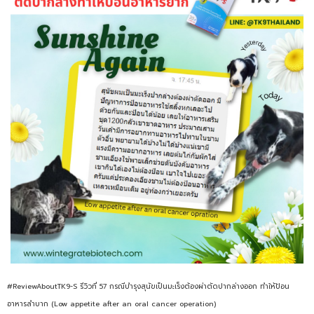
#ReviewAboutTK9-S รีวิวที่ 57 กรณีบำรุงสุนัขเป็นมะเร็งต้องผ่าตัดปากล่างออก ทำให้ป้อน
อาหารลำบาก (Low appetite after an oral cancer operation)