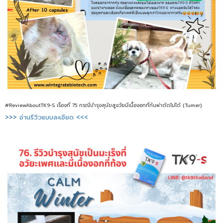
#ReviewAboutTK9-S เรื่องที่ 75 กรณีบำรุงสุนัขสูงวัยมีเนื้องอกที่ก้นผ่าตัดไม่ได้ (Tumer)
>>> อ่านรีวิวแบบละเอียด <<<