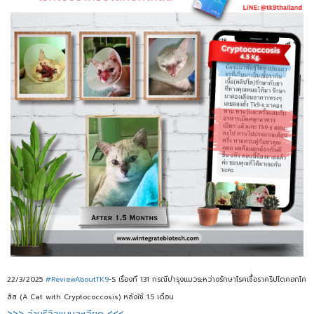
22/3/2025
#ReviewAboutTK9
-S เรื่องที่ 131 กรณีบำรุงแมวระหว่างรักษาโรคเชื้อราคริปโตคอกโค
สิส (A Cat with Cryptococcosis) หลังใช้ 1.5 เดือน
>>> อ่านรีวิวแบบละเอียด <<<