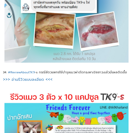
34.
#ReviewAboutTK9
-s กรณีสัตวแพทย์ใช้บำรุงแมวผ่าตัดกระเพาะปัสสาวะแล้วมีแผลติดเชื้อ
>>> อ่านรีวิวแบบละเอียด <<<