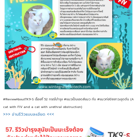
#ReviewAboutTK9-S เรื่องที่ 52 กรณีบำรุง #แมวเป็นเอดส์แมว กับ #แมวท่อปัสสาวะอุดตัน (A
cat with FIV and a cat with urethral obstruction)
>>> อ่านรีวิวแบบละเอียด <<<