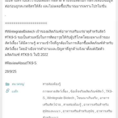
เมื่อท่านทราบแล้วว่าเป็นเพียงการตลาด ท่านจะมีสติในการตรวจสอบข้อมูล
ต่อก่อนถูกสะกดจิตรให้สั่ง และไม่เผลอซื้อปริมาณมากเพราะโปรโมชั่น
.
====================
#WintegrateBiotech
เจ้าของผลิตภัณฑ์อาหารเสริมแร่ธาตุสำหรับสัตว์
#TK9
-S ขอเป็นส่วนหนึ่งในการติดอาวุธให้กับผู้บริโภคโดยเฉพาะเจ้าของ
สัตว์เลี้ยง ได้มีความรู้ ความเข้าใจที่ถูกต้องในการเลือกซื้อผลิตภัณฑ์สำหรับ
สัตว์เลี้ยง โดยอ้างอิงจากคำถามและปัญหาที่ลูกค้าแจ้งมาตั้งแต่เปิดตัว
ผลิตภัณฑ์
#TK9
-S ในปี 2022
#ReviewAboutTK9
-S
28/9/25
หมวดหมู่
สายส่องต้องรู้
แท๊ก
การตลาดสัตว์เลี้ยง
,
ข้อเท็จจริงผลิตภัณฑ์สัตว์
,
TK9-
S
,
Wintegrate Biotech
,
โฆษณาเกินจริง
,
อาหาร
เสริมสัตว์ป่วย
,
สายส่องต้องรู้
,
อาหารเสริมสำหรับ
สุนัขและแมว
,
อาหารเสริมสำหรับสุนัข
,
อาหารเสริม
สำหรับแมว