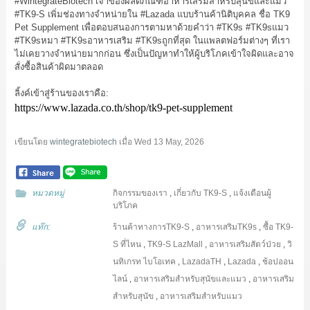
#WintegrateBiotech
เจ้าของผลิตภัณฑ์อาหารเสริมสำหรับสุนัขและแมว
#TK9
-S เพิ่มช่องทางจำหน่ายใน
#Lazada
แบบร้านค้านิติบุคคล ชื่อ TK9
Pet Supplement เพื่อตอบสนองการตามหาด้วยคำว่า
#TK9s
#TK9sแมว
#TK9sหมา
#TK9sอาหารเสริม
#TK9sถูกที่สุด
ในแพลตฟอร์มต่างๆ ที่เรา
ไม่เคยวางจำหน่ายมากก่อน ซึ่งเป็นปัญหาทำให้ผู้บริโภคเข้าใจผิดและอาจ
สั่งซื้อสินค้าผิดมาตลอด
ลิ้งค์เข้าสู่ร้านของเราคือ:
https://www.lazada.co.th/shop/tk9-pet-supplement
เขียนโดย
wintegratebiotech
เมื่อ
Wed 13 May, 2026
หมวดหมู่
กิจกรรมของเรา
,
เกี่ยวกับ TK9-S
,
แจ้งเตือนผู้
บริโภค
แท๊ก:
ร้านค้าทางการTK9-S
,
อาหารเสริมTK9s
,
ซื้อ TK9-
S ที่ไหน
,
TK9-S LazMall
,
อาหารเสริมสัตว์ป่วย
,
วิ
นทิเกรท ไบโอเทค
,
LazadaTH
,
Lazada
,
ช้อปออน
ไลน์
,
อาหารเสริมสำหรับสุนัขและแมว
,
อาหารเสริม
สำหรับสุนัข
,
อาหารเสริมสำหรับแมว