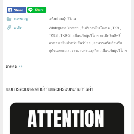
หมวดหมู่
แจ้งเตือนผู้บริโภค
แท๊ก:
WintegrateBiotech
,
วินทิเกรทไบโอเทค
,
TK9
,
TK9S
,
TK9-S
,
เตือนภัยผู้บริโภค
ละเมิดลิขสิทธิ์
,
อาหารเสริมสำหรับสัตว์ป่วย
,
อาหารเสริมสำหรับ
สุนัขและแมว
,
จรรยาบรรณธุรกิจ
,
เตือนภัยผู้บริโภค
อ่านต่อ
พบการละเมิดลิขสิทธิ์ภาพและเครื่องหมายการค้า