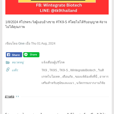
1/8/2024 #โปรดระวังผู้แอบอ้างขาย #TK9-S #โดยไม่ได้รับอนุญาต #อาจ
ไม่ได้คุณภาพ
เขียนโดย
Give
เมื่อ
Thu 01 Aug, 2024
หมวดหมู่
แจ้งเตือนผู้บริโภค
แท๊ก:
TK9
,
TK9S
,
TK9-S
,
WintegrateBiotech
,
วินทิ
เกรทไบโอเทค
,
เตือนภัย
,
ของแท้ต้องสั่งที่นี่
,
อาหาร
เสริมสำหรับสุนัขและแมว
,
นวัตกรรมจากงานวิจัย
อ่านต่อ