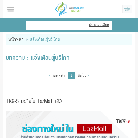
ไทย
|
English
ค้นหาละเอียด
เข้าสู่ระบบ
สมัครสมาชิก
หน้าหลัก
แจ้งเตือนผู้บริโภค
สินค้าที่สนใจ
( 0 )
บทความ : แจ้งเตือนผู้บริโภค
หน้าหลัก
1
ก่อนหน้า
ถัดไป
สินค้า
ข้อมูล
TK9-S มีขายใน LazMall แล้ว
แจ้งชำระเงิน