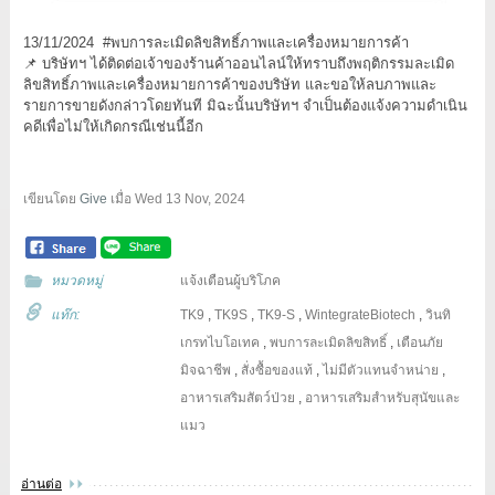
13/11/2024 #พบการละเมิดลิขสิทธิ์ภาพและเครื่องหมายการค้า
📌 บริษัทฯ ได้ติดต่อเจ้าของร้านค้าออนไลน์ให้ทราบถึงพฤติกรรมละเมิด
ลิขสิทธิ์ภาพและเครื่องหมายการค้าของบริษัท และขอให้ลบภาพและ
รายการขายดังกล่าวโดยทันที มิฉะนั้นบริษัทฯ จำเป็นต้องแจ้งความดำเนิน
คดีเพื่อไม่ให้เกิดกรณีเช่นนี้อีก
เขียนโดย
Give
เมื่อ
Wed 13 Nov, 2024
หมวดหมู่
แจ้งเตือนผู้บริโภค
แท๊ก:
TK9
,
TK9S
,
TK9-S
,
WintegrateBiotech
,
วินทิ
เกรทไบโอเทค
,
พบการละเมิดลิขสิทธิ์
,
เตือนภัย
มิจฉาชีพ
,
สั่งซื้อของแท้
,
ไม่มีตัวแทนจำหน่าย
,
อาหารเสริมสัตว์ป่วย
,
อาหารเสริมสำหรับสุนัขและ
แมว
อ่านต่อ