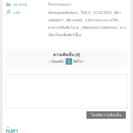
หมวดหมู่
กิจกรรมของเรา
แท๊ก
WintegrateBiotech
,
TK9-S
,
VCAC2025
,
สัตว
แพทยสภา
,
สัตวแพทย์
,
นวัตกรรมจากงานวิจัย
,
อาหารเสริมสัตว์ป่วย
,
VeterinaryConference
,
ทาง
เลือกใหม่เพื่อสัตว์เลี้ยง
ความคิดเห็น
(0)
1
ก่อนหน้า
ถัดไป
โพสต์ความคิดเห็น
ค้นหา