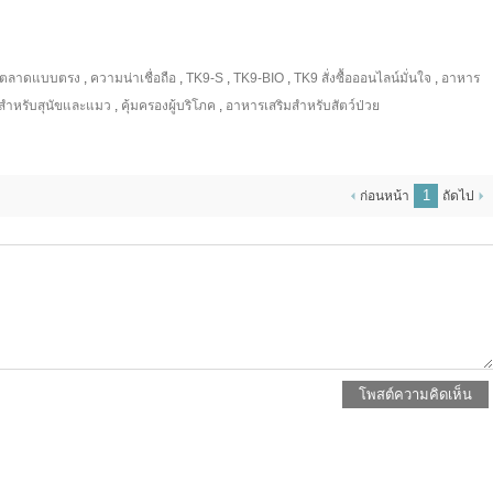
ตลาดแบบตรง
,
ความน่าเชื่อถือ
,
TK9-S
,
TK9-BIO
,
TK9 สั่งซื้อออนไลน์มั่นใจ
,
อาหาร
สำหรับสุนัขและแมว
,
คุ้มครองผู้บริโภค
,
อาหารเสริมสำหรับสัตว์ป่วย
1
ก่อนหน้า
ถัดไป
โพสต์ความคิดเห็น