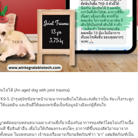
ินไม่ได้
(An aged dog with joint trauma)
TK9
-S บำรุงสุนัขข้อขาหน้าบวมมากจนเดินไม่ได้และสงสัยว่าเป็น
#มะเร็งกระดูก
้แอดมิน และยินดีให้เผยแพร่เพื่อเป็นข้อมูลอ้างอิงแก่ผู้ที่สนใจ
าตคัดลอกบทสนทนาเฉพาะส่วนที่เกี่ยวเนื่องกับอาการของสัตว์โดยไม่แก้ไขเนื้อ
 ชื่อสินค้าอื่น เพื่อไม่ให้เกิดผลกระทบใดๆ อาการดีขึ้นของสัตว์อาจมาจาก
ึงทั้งหมด ในบทสนทนา เจ้าของเรื่องอาจเรียกผลิตภัณฑ์ว่า “ยา” แต่ผลิตภัณฑ์เป็น