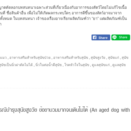
าตคัดลอกบทสนทนาเฉพาะส่วนที่เกี่ยวเนื่องกับอาการของสัตว์โดยไม่แก้ไขเนื้อ
 ชื่อสินค้าอื่น เพื่อไม่ให้เกิดผลกระทบใดๆ อาการดีขึ้นของสัตว์อาจมาจาก
ึงทั้งหมด ในบทสนทนา เจ้าของเรื่องอาจเรียกผลิตภัณฑ์ว่า “ยา” แต่ผลิตภัณฑ์เป็น
า
ะแมว
,
อาหารเสริมสำหรับสุนัขป่วย
,
อาหารเสริมสำหรับสุนัข
,
สุนัขสูงวัย
,
สุนัขแก่
,
สุนัข
สุนัขเป็นนิ่วผ่าตัดไม่ได้
,
นิ่วในท่อน้ำดีสุนัข
,
โรคหัวใจในสุนัข
,
ดูแลสุนัขแก่
,
ดูแลสุนัข
รณีบำรุงสุนัขสูงวัย ข้อขาบวมมากจนเดินไม่ได้ (An aged dog with