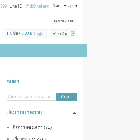
ไทย
|
English
3699
Line ID :
@tk9thailand
ค้นหาละเอียด
(
0
ชิ้น
0.00 ฿
)
ชำระเงิน
ค้นหา
ค้นหา
ประเภทบทความ
กิจกรรมของเรา (71)
เกี่ยวกับ TK9-S (9)