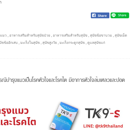
า
ะแมว
,
อาหารเสริมสำหรับสุนัขป่วย
,
อาหารเสริมสำหรับสุนัข
,
สุนัขข้อขาบวม
,
สุนัขเม็ด
นัขข้ออักเสบ
,
มะเร็งในสุนัข
,
สุนัขสูงวัย
,
มะเร็งกระดูกสุนัข
,
ดูแลสุนัขแก่
รณีบำรุงแมวเป็นโรคหัวใจและโรคไต มีอาการหัวใจล้มเหลวและปอด