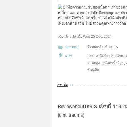
เพื่อความกระชับของเนื้อหา เราขออนุญ
หาใดๆ นอกจากการปกปิดชื่อของบุคคล สถานที่
หลายปัจจัยซึ่งเจ้าของเรื่องอาจไม่ได้กล่าวถ
เพียงอาหารเสริม ไม่มีสรรพคุณทางการรักษ
เขียนโดย
JA
เมื่อ
Wed 25 Dec, 2024
หมวดหมู่
รีวิวผลิตภัณฑ์ TK9-S
แท๊ก:
อาหารเสริมสำหรับสุนัขแล
ค่าตับสูง
,
สุนัขค่าน้ำดีสูง
,
พันธุ์เล็ก
อ่านต่อ
ReviewAboutTK9-S เรื่องที่ 119 ก
joint trauma)