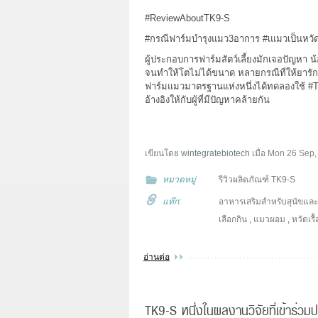
#ReviewAboutTK9
-S
#กรณีฟาร์มบำรุงแมว3อาการ
#เแมวเป็นหวัดเ
ผู้ประกอบการฟาร์มสัตว์เลี้ยงมักเจอปัญหา น้
จนทำให้โตไม่ได้ขนาด หลายกรณีที่ให้ยารักษ
ฟาร์มแมวมาตรฐานแห่งหนึ่งได้ทดลองใช้
#
อ้างอิงให้กับผู้ที่มีปัญหาคล้ายกัน
เขียนโดย
wintegratebiotech
เมื่อ
Mon 26 Sep,
หมวดหมู่
รีวิวผลิตภัณฑ์ TK9-S
แท๊ก:
อาหารเสริมสำหรับสุนัขแล
เลือกกิน
,
แมวผอม
,
หวัดเรื
อ่านต่อ
TK9-S หนึ่งในผลงานวิจัยที่เข้าร