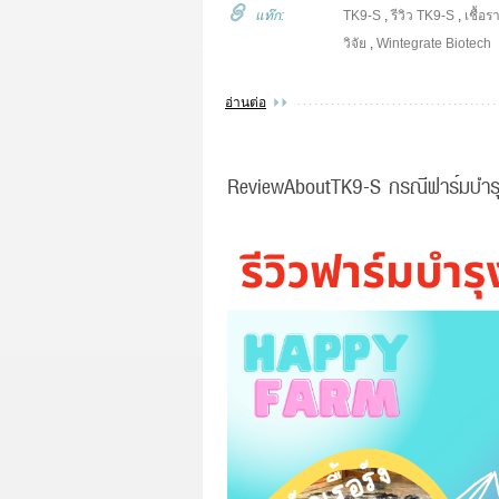
แท๊ก:
TK9-S
,
รีวิว TK9-S
,
เชื้อ
วิจัย
,
Wintegrate Biotech
อ่านต่อ
ReviewAboutTK9-S กรณีฟาร์มบำรุงแ