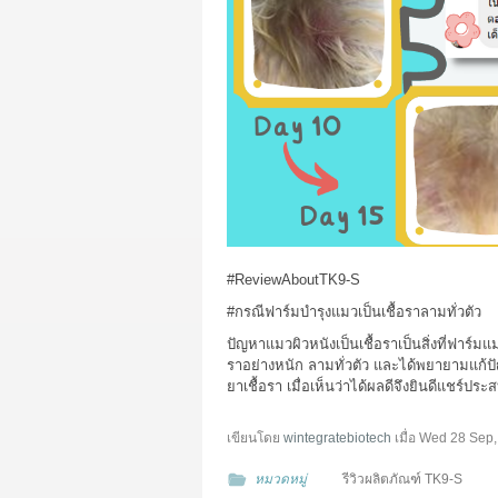
#ReviewAboutTK9
-S
#กรณีฟาร์มบำรุงแมวเป็นเชื้อราลามทั่วตัว
ปัญหาแมวผิวหนังเป็นเชื้อราเป็นสิ่งที่ฟาร์มแ
ราอย่างหนัก ลามทั่วตัว และได้พยายามแก้
ยาเชื้อรา เมื่อเห็นว่าได้ผลดีจึงยินดีแชร์ประส
เขียนโดย
wintegratebiotech
เมื่อ
Wed 28 Sep,
หมวดหมู่
รีวิวผลิตภัณฑ์ TK9-S