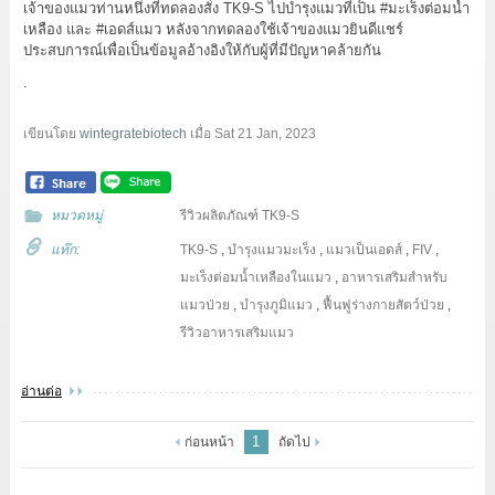
เจ้าของแมวท่านหนึ่งที่ทดลองสั่ง TK9-S ไปบำรุงแมวที่เป็น
#มะเร็งต่อมน้ำ
เหลือง
และ
#เอดส์แมว
หลังจากทดลองใช้เจ้าของแมวยินดีแชร์
ประสบการณ์เพื่อเป็นข้อมูลอ้างอิงให้กับผู้ที่มีปัญหาคล้ายกัน
.
เขียนโดย
wintegratebiotech
เมื่อ
Sat 21 Jan, 2023
หมวดหมู่
รีวิวผลิตภัณฑ์ TK9-S
แท๊ก:
TK9-S
,
บำรุงแมวมะเร็ง
,
แมวเป็นเอดส์
,
FIV
,
มะเร็งต่อมน้ำเหลืองในแมว
,
อาหารเสริมสำหรับ
แมวป่วย
,
บำรุงภูมิแมว
,
ฟื้นฟูร่างกายสัตว์ป่วย
,
รีวิวอาหารเสริมแมว
อ่านต่อ
1
ก่อนหน้า
ถัดไป