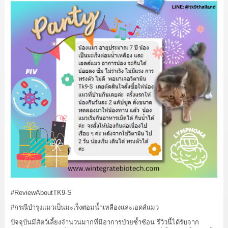
#ReviewAboutTK9
-S
#กรณีบำรุงแมวเป็นมะเร็งต่อมน้ำเหลืองและเอดส์แมว
ปัจจุบันมีสัตว์เลี้ยงจำนวนมากที่มีอาการป่วยซ้ำซ้อน รีวิวนี้ได้รับจาก