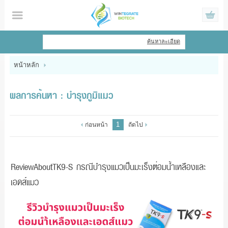
ไทย
|
English
ค้นหาละเอียด
เข้าสู่ระบบ
สมัครสมาชิก
หน้าหลัก
สินค้าที่สนใจ
( 0 )
ผลการค้นหา : บำรุงภูมิแมว
หน้าหลัก
1
ก่อนหน้า
ถัดไป
สินค้า
ข้อมูล
ReviewAboutTK9-S กรณีบำรุงแมวเป็นมะเร็งต่อมน้ำเหลืองและ
เอดส์แมว
แจ้งชำระเงิน