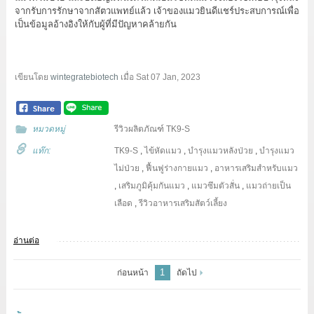
จากรับการรักษาจากสัตวแพทย์แล้ว เจ้าของแมวยินดีแชร์ประสบการณ์เพื่อ
เป็นข้อมูลอ้างอิงให้กับผู้ที่มีปัญหาคล้ายกัน
เขียนโดย
wintegratebiotech
เมื่อ
Sat 07 Jan, 2023
หมวดหมู่
รีวิวผลิตภัณฑ์ TK9-S
แท๊ก:
TK9-S
,
ไข้หัดแมว
,
บำรุงแมวหลังป่วย
,
บำรุงแมว
ไม่ป่วย
,
ฟื้นฟูร่างกายแมว
,
อาหารเสริมสำหรับแมว
,
เสริมภูมิคุ้มกันแมว
,
แมวซึมตัวสั่น
,
แมวถ่ายเป็น
เลือด
,
รีวิวอาหารเสริมสัตว์เลี้ยง
อ่านต่อ
1
ก่อนหน้า
ถัดไป