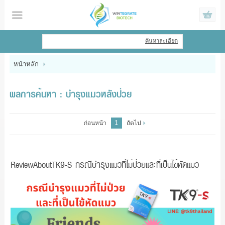
ไทย
|
English
ค้นหาละเอียด
เข้าสู่ระบบ
สมัครสมาชิก
หน้าหลัก
สินค้าที่สนใจ
( 0 )
ผลการค้นหา : บำรุงแมวหลังป่วย
หน้าหลัก
1
ก่อนหน้า
ถัดไป
สินค้า
ข้อมูล
ReviewAboutTK9-S กรณีบำรุงแมวที่ไม่ป่วยและที่เป็นไข้หัดแมว
แจ้งชำระเงิน