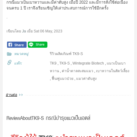
กรณีแมวเป็นเบาหวานและมีค่าตับสูง เมื่อปี 2022 และมีการสั่งใช้ต่อเนื่อง
จนครบ 1 ปี เราจึงเรียนเชิญให้เล่าประสบการณ์การใช้อีกครั้ง
.
เขียนโดย
Ja
เมื่อ
Sat 06 May, 2023
หมวดหมู่
รีวิวผลิตภัณฑ์ TK9-S
แท๊ก:
TK9
,
TK9-S
,
Wintegrate Biotech
,
แมวเป็นเบา
หวาน
,
ค่าน้ำตาลสะสมแมว
,
เบาหวานในสัตว์เลี้ยง
,
ฟื้นฟูแมวป่วย
,
แมวค่าตับสูง
อ่านต่อ
ReviewAboutTK9-S กรณีบำรุงแมวเป็นเอดส์