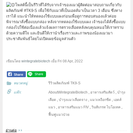
โพสต์นี้เป็นรีวิวที่ได้รับจากเจ้าของแมวผู้ติดต่อมาสอบถามเกี่ยวกับ
ผลิตภัณฑ์
#TK9
-S เพื่อใช้กับแมวที่เป็นเอดส์มาเป็นเวลา 3 เดือน ซึ่งทาง
เราได้ แนะนำให้ทดลองใช้แบบแผงก่อนเพื่อดูการตอบสนองแล้วค่อย
พิจารณาสั่งซื้อแบบกล่อง หลังจากทดลองใช้แบบแผง เจ้าของได้สั่งซื้อแบบ
กล่องไปใช้ต่อเนื่องแล้วแจ้งผลการตรวจเลือดหลังพบคุณหมอให้เราทราบ
ด้วยความดีใจ และยินดีให้เรานำเรื่องราวและภาพของน้องแมวมา
ประชาสัมพันธ์โดยไม่เปิดเผยข้อมูลส่วนตัว
เขียนโดย
wintegratebiotech
เมื่อ
Fri 08 Apr, 2022
หมวดหมู่
รีวิวผลิตภัณฑ์ TK9-S
แท๊ก:
AboutWintegrateBiotech
,
อาหารเสริมสัตว์
,
บำรุง
เลือด
,
บำรุงแมวเลือดจาง
,
แมวเหงือกซีด
,
เอดส์
แมว
,
อาหารเสริมแมว FIV
,
วินทิเกรท ไบโอเทค
,
ฟื้นฟูแมวป่วย
อ่านต่อ