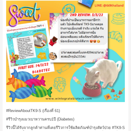
#ReviewAboutTK9
-S (เรื่องที่ 61)
#รีวิวบำรุงแมวเบาหวานครบ1ปี
(Diabetes)
รีวิวนี้ได้รับจากลูกค้าท่านที่เคยรีวิวการใช้ผลิตภัณฑ์บำรุงสัตว์ป่วย
#TK9
-S