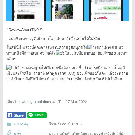
#ReviewAboutTK9
-S
#แมวซึมเพราะลูคิเมียและไตกลับมาจับจิ้งเหลนได้ใน3วัน
โพสต์นี้เป็นรีวิวที่ต้องการส่งผ่านความรู้สึกทุกข์ใจ
ของเจ้าของแมว
ท่านหนึ่งที่กลายเป็นความดีใจ
ในระดับที่อยากบอกต่อเจ้าของแมวท่า
นอื่นๆ
เจ้าของอนุญาตให้เปิดเผยชื่อน้องแมว ชื่อว่า
#กระดิ่ง
น้อง
#เป็นลูคิ
เมียและโรคไต
เรามาฟังคำพูด (จากแชท) ของเจ้าของกันค่ะ แล้วจะทราบ
ว่าทำไมเราจึงดีใจไปกับเจ้าของ และรีบเร่งที่จะส่งผลิตภัณฑ์ให้เร็วที่สุด
เขียนโดย
wintegratebiotech
เมื่อ
Thu 17 Mar, 2022
หมวดหมู่
รีวิวผลิตภัณฑ์ TK9-S
แท๊ก:
อาหารเสริมสำหรับสุนัขและแมว
,
สำหรับสัตว์ที่มีค่า