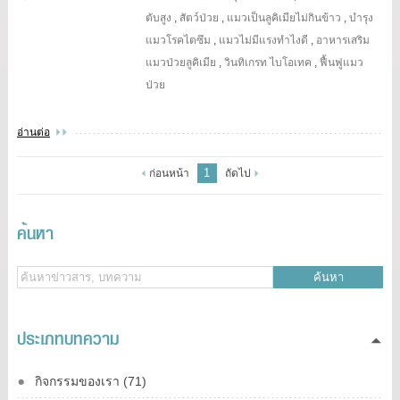
ตับสูง
,
สัตว์ป่วย
,
แมวเป็นลูคิเมียไม่กินข้าว
,
บำรุง
แมวโรคไตซึม
,
แมวไม่มีแรงทำไงดี
,
อาหารเสริม
แมวป่วยลูคิเมีย
,
วินทิเกรท ไบโอเทค
,
ฟื้นฟูแมว
ป่วย
อ่านต่อ
1
ก่อนหน้า
ถัดไป
ค้นหา
ค้นหา
ประเภทบทความ
กิจกรรมของเรา (71)