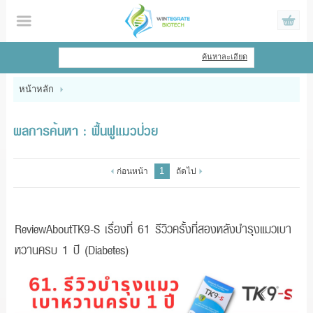
ไทย
|
English
ค้นหาละเอียด
เข้าสู่ระบบ
สมัครสมาชิก
หน้าหลัก
สินค้าที่สนใจ
( 0 )
ผลการค้นหา : ฟื้นฟูแมวป่วย
หน้าหลัก
1
ก่อนหน้า
ถัดไป
สินค้า
ข้อมูล
ReviewAboutTK9-S เรื่องที่ 61 รีวิวครั้งที่สองหลังบำรุงแมวเบา
หวานครบ 1 ปี (Diabetes)
แจ้งชำระเงิน