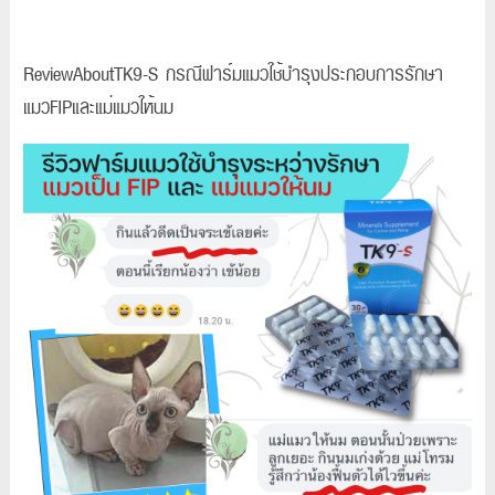
ReviewAboutTK9-S กรณีฟาร์มแมวใช้บำรุงประกอบการรักษา
แมวFIPและแม่แมวให้นม