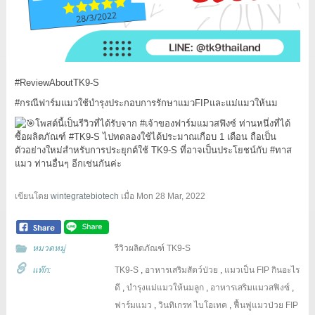
#ReviewAboutTK9
-S
#กรณีฟาร์มแมวใช้บำรุงประกอบการรักษาแมวFIPและแม่แมวให้นม
โพสต์นี้เป็นรีวิวที่ได้รับจาก
#เจ้าของฟาร์มแมวสฟิงซ์
ท่านหนึ่งที่ได้
ซื้อผลิตภัณฑ์
#TK9
-S ไปทดลองใช้ได้ประมาณเกือบ 1 เดือน ถือเป็น
ตัวอย่างใหม่สำหรับการประยุกต์ใช้ TK9-S ที่อาจเป็นประโยชน์กับ
#ทาส
แมว
ท่านอื่นๆ อีกเช่นกันค่ะ
เขียนโดย
wintegratebiotech
เมื่อ
Mon 28 Mar, 2022
หมวดหมู่
รีวิวผลิตภัณฑ์ TK9-S
แท๊ก:
TK9-S
,
อาหารเสริมสัตว์ป่วย
,
แมวเป็น FIP กินอะไร
ดี
,
บำรุงแม่แมวให้นมลูก
,
อาหารเสริมแมวสฟิงซ์
,
ฟาร์มแมว
,
วินทิเกรท ไบโอเทค
,
ฟื้นฟูแมวป่วย FIP