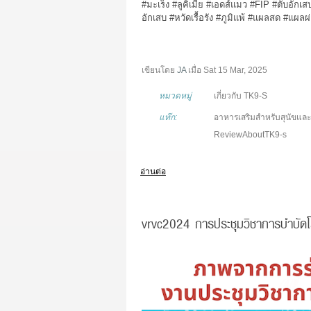
#มะเร็ง
#ลูคิเมีย
#เอดส์แมว
#FIP
#ตับอักเส
อักเสบ
#หวัดเรื้อรัง
#ภูมิแพ้
#แผลสด
#แผลผ่
เขียนโดย
JA
เมื่อ
Sat 15 Mar, 2025
หมวดหมู่
เกี่ยวกับ TK9-S
แท๊ก:
อาหารเสริมสำหรับสุนัขแล
ReviewAboutTK9-s
อ่านต่อ
vrvc2024 การประชุมวิชาการบำบัดโรคส