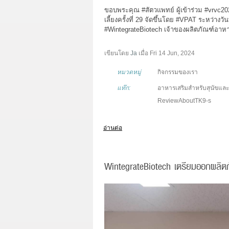
ขอบพระคุณ
#สัตวแพทย์
ผู้เข้าร่วม
#vrvc20
เลี้ยงครั้งที่
29 จัดขึ้นโดย
#VPAT
ระหว่างวันท
#WintegrateBiotech
เจ้าของผลิตภัณฑ์อาหาร
เขียนโดย
Ja
เมื่อ
Fri 14 Jun, 2024
หมวดหมู่
กิจกรรมของเรา
แท๊ก:
อาหารเสริมสำหรับสุนัขแล
ReviewAboutTK9-s
อ่านต่อ
WintegrateBiotech เตรียมออกผลิตภ