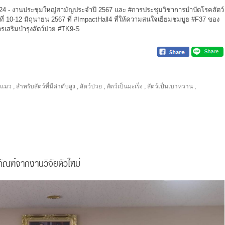
24
- งานประชุมใหญ่สามัญประจำปี 2567 และ
#การประชุมวิชาการบำบัดโรคสัตว์
ี่ 10-12 มิถุนายน 2567 ที่
#ImpactHall4
ที่ให้ความสนใจเยี่ยมชมบูธ
#F37
ของ
เสริมบำรุงสัตว์ป่วย
#TK9
-S
ะแมว
,
สำหรับสัตว์ที่มีค่าตับสูง
,
สัตว์ป่วย
,
สัตว์เป็นมะเร็ง
,
สัตว์เป็นเบาหวาน
,
ัณฑ์จากงานวิจัยตัวใหม่