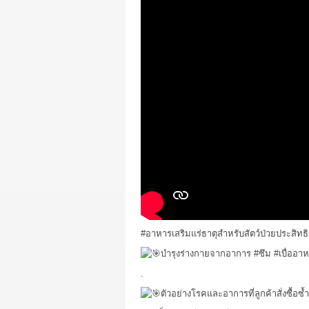
#อาหารเสริมแร่ธาตุสำหรับสัตว์ป่วยประสิทธ
บำรุงร่างกายจากอาการ
#ซึม
#เบื่ออา
.
ตัวอย่างโรคและอาการที่ลูกค้าสั่งซื้อซ้ำเพ