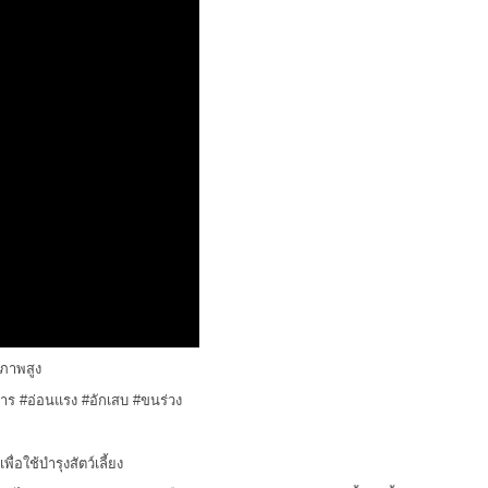
ิภาพสูง
หาร
#อ่อนแรง
#อักเสบ
#ขนร่วง
ื่อใช้บำรุงสัตว์เลี้ยง