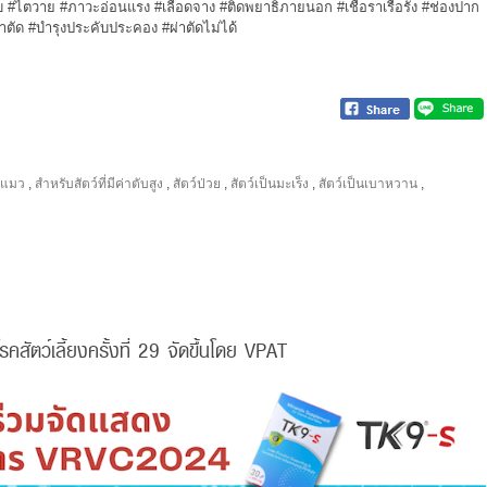
บ
#ไตวาย
#ภาวะอ่อนแรง
#เลือดจาง
#ติดพยาธิภายนอก
#เชื้อราเรื้อรัง
#ช่องปาก
าตัด
#บำรุงประคับประคอง
#ผ่าตัดไม่ได้
ะแมว
,
สำหรับสัตว์ที่มีค่าตับสูง
,
สัตว์ป่วย
,
สัตว์เป็นมะเร็ง
,
สัตว์เป็นเบาหวาน
,
ัตว์เลี้ยงครั้งที่ 29 จัดขึ้นโดย VPAT