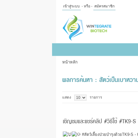
เข้าสู่ระบบ
- หรือ -
สมัครสมาชิก
ไทย
|
English
เข้าสู่
ระบบ
- หรือ -
สมัคร
สมาชิก
หน้าหลัก
สินค้าที่สนใจ
( 0 )
หน้าหลัก
สินค้า
ข้อมูล
ผลการค้นหา : สัตว์เป็นเบาหวา
แจ้งชำระเงิน
แสดง
รายการ
เชิญชมและแชร์คลิป #วิธีใช้ #TK9-S เ
#สัตว์เลี้ยงป่วยบำรุงด้วยTK9
-S -