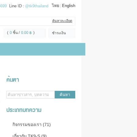
ไทย
|
English
3699
Line ID :
@tk9thailand
ค้นหาละเอียด
(
0
ชิ้น
0.00 ฿
)
ชำระเงิน
ค้นหา
ค้นหา
ประเภทบทความ
กิจกรรมของเรา (71)
เกี่ยวกับ TK9-S (9)