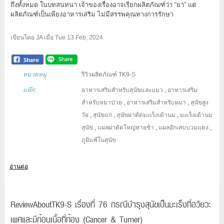
ถึงทั้งหมด ในบทสนทนา เจ้าของเรื่องอาจเรียกผลิตภัณฑ์ว่า “ยา” แต่
ผลิตภัณฑ์เป็นเพียงอาหารเสริม ไม่มีสรรพคุณทางการรักษา
เขียนโดย
JA
เมื่อ
Tue 13 Feb, 2024
หมวดหมู่
รีวิวผลิตภัณฑ์ TK9-S
แท๊ก:
อาหารเสริมสำหรับสุนัขและแมว
,
อาหารเสริม
สำหรับหมาป่วย
,
อาหารเสริมสำหรับหมา
,
สุนัขสูง
วัย
,
สุนัขแก่
,
สุนัขผ่าตัดมะเร็งเต้านม
,
มะเร็งเต้านม
สุนัข
,
แผลผ่าตัดใหญ่หายช้า
,
แผลอักเสบบวมแดง
,
ภูมิแพ้ในสุนัข
อ่านต่อ
ReviewAboutTK9-S เรื่องที่ 76 กรณีบำรุงสุนัขเป็นมะเร็งที่อวัยวะ
เพศและมีก้อนเนื้อที่ท้อง (Cancer & Tumer)