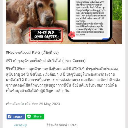
#ReviewAboutTK9
-S (เรื่องที่ 63)
#รีวิวบำรุงสุนัขมะเร็งตับผ่าตัดไม่ได้
(Liver Cancer)
รีวิวนี้ได้รับจากลูกค้าท่านหนึ่งที่ทดลองใช้
#TK9
-S บำรุงประคับประคอง
สุนัขอายุ 14 ปี ซึ่งเป็นมะเร็งตับมา 3 ปี ปัจจุบันอยู่ในระยะแพร่กระจาย
ผ่าตัดไม่ได้ มีอาการเบื่ออาหาร ขาหลังอ่อนแรง และปัสสาวะผิดปกติ หลัง
จากทดลองใช้แล้วพบว่าสุนัขดูอาการดีขึ้น จึงยินดีแชร์ประสบการณ์เพื่อ
เป็นข้อมูลอ้างอิงให้กับผู้มีปัญหาคล้ายกัน
เขียนโดย
Ja
เมื่อ
Mon 29 May, 2023
หมวดหมู่
รีวิวผลิตภัณฑ์ TK9-S