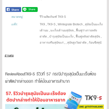
หมวดหมู่
รีวิวผลิตภัณฑ์ TK9-S
แท๊ก:
TK9
,
TK9-S
,
Wintegrate Biotech
,
สุนัขเป็นมะเร็ง
เต้านม
,
มะเร็งเต้านมสุนัขข
,
ฟื้นฟูร่างกายหลัง
ผ่าตัด
,
บำรุงสุนัขเป็นมะเร็ง
,
ฟื้นฟูหลังผ่าตัดสุนัข
,
อาหารเสริมสุนัขแก่
,
,
สุนัขสูงวัยผ่าตัด
,
ก้อนซีสสุนั
อ่านต่อ
ReviewAboutTK9-S รีวิวที่ 57 กรณีบำรุงสุนัขเป็นมะเร็งต้อง
ผ่าตัดปากล่างออก ทำให้ป้อนอาหารลำบาก