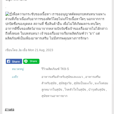
.
เพื่อความกระชับของเนื้อหา เราขออนุญาตคัดลอกบทสนทนาเฉพาะ
ส่วนที่เกี่ยวเนื่องกับอาการของสัตว์โดยไม่แก้ไขเนื้อหาใดๆ นอกจากการ
ปกปิดชื่อของบุคคล สถานที่ ชื่อสินค้าอื่น เพื่อไม่ให้เกิดผลกระทบใดๆ
อาการดีขึ้นของสัตว์อาจมาจากหลายปัจจัยซึ่งเจ้าของเรื่องอาจไม่ได้กล่าว
ถึงทั้งหมด ในบทสนทนา เจ้าของเรื่องอาจเรียกผลิตภัณฑ์ว่า “ยา” แต่
ผลิตภัณฑ์เป็นเพียงอาหารเสริม ไม่มีสรรพคุณทางการรักษา
เขียนโดย
Ja
เมื่อ
Mon 21 Aug, 2023
หมวดหมู่
รีวิวผลิตภัณฑ์ TK9-S
แท๊ก:
อาหารเสริมสำหรับสุนัขและแมว
,
อาหารเสริม
สำหรับสุนัข
,
สุนัชสูงวัย
,
สุนัขเป็นมะเร็ง
,
มะเร็งต่อม
ลูกหมากในสุนัข
,
โรคหัวใจในสุนัข
,
บำรุงตับสุนัข
,
สุนัขทานอาหารยาก
อ่านต่อ