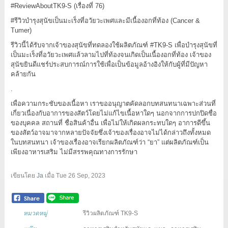
#ReviewAboutTK9
-S (เรื่องที่ 76)
#รีวิวบำรุงสุนัขเป็นมะเร็งที่อวัยวะเพศและมีเนื้องอกที่ท้อง
(Cancer &
Tumer)
รีวิวนี้ได้รับจากเจ้าของสุนัขที่ทดลองใช้ผลิตภัณฑ์
#TK9
-S เพื่อบำรุงสุนัขที่
เป็นมะเร็งที่อวัยวะเพศแล้วลามไปที่ท้องจนเกิดเป็นเนื้องอกที่ท้อง เจ้าของ
สุนัขยินดีแชร์ประสบการณ์การใช้เพื่อเป็นข้อมูลอ้างอิงให้กับผู้ที่มีปัญหา
คล้ายกัน
.
เพื่อความกระชับของเนื้อหา เราขออนุญาตคัดลอกบทสนทนาเฉพาะส่วนที่
เกี่ยวเนื่องกับอาการของสัตว์โดยไม่แก้ไขเนื้อหาใดๆ นอกจากการปกปิดชื่อ
ของบุคคล สถานที่ ชื่อสินค้าอื่น เพื่อไม่ให้เกิดผลกระทบใดๆ อาการดีขึ้น
ของสัตว์อาจมาจากหลายปัจจัยซึ่งเจ้าของเรื่องอาจไม่ได้กล่าวถึงทั้งหมด
ในบทสนทนา เจ้าของเรื่องอาจเรียกผลิตภัณฑ์ว่า “ยา” แต่ผลิตภัณฑ์เป็น
เพียงอาหารเสริม ไม่มีสรรพคุณทางการรักษา
เขียนโดย
Ja
เมื่อ
Tue 26 Sep, 2023
หมวดหมู่
รีวิวผลิตภัณฑ์ TK9-S