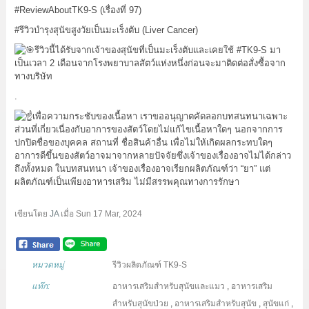
#ReviewAboutTK9
-S (เรื่องที่ 97)
#รีวิวบำรุงสุนัขสูงวัยเป็นมะเร็งตับ
(Liver Cancer)
รีวิวนี้ได้รับจากเจ้าของสุนัขที่เป็นมะเร็งตับและเคยใช้
#TK9
-S มา
เป็นเวลา 2 เดือนจากโรงพยาบาลสัตว์แห่งหนึ่งก่อนจะมาติดต่อสั่งซื้อจาก
ทางบริษัท
.
เพื่อความกระชับของเนื้อหา เราขออนุญาตคัดลอกบทสนทนาเฉพาะ
ส่วนที่เกี่ยวเนื่องกับอาการของสัตว์โดยไม่แก้ไขเนื้อหาใดๆ นอกจากการ
ปกปิดชื่อของบุคคล สถานที่ ชื่อสินค้าอื่น เพื่อไม่ให้เกิดผลกระทบใดๆ
อาการดีขึ้นของสัตว์อาจมาจากหลายปัจจัยซึ่งเจ้าของเรื่องอาจไม่ได้กล่าว
ถึงทั้งหมด ในบทสนทนา เจ้าของเรื่องอาจเรียกผลิตภัณฑ์ว่า “ยา” แต่
ผลิตภัณฑ์เป็นเพียงอาหารเสริม ไม่มีสรรพคุณทางการรักษา
เขียนโดย
JA
เมื่อ
Sun 17 Mar, 2024
หมวดหมู่
รีวิวผลิตภัณฑ์ TK9-S
แท๊ก:
อาหารเสริมสำหรับสุนัขและแมว
,
อาหารเสริม
สำหรับสุนัขป่วย
,
อาหารเสริมสำหรับสุนัข
,
สุนัขแก่
,