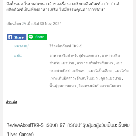
ถึงทั้งหมด ในบทสนทนา เจ้าของเรื่องอาจเรียกผลิตภัณฑ์ว่า “ยา” แต่
ผลิตภัณฑ์เป็นเพียงอาหารเสริม ไม่มีสรรพคุณทางการรักษา
เขียนโดย
JA
เมื่อ
Sat 30 Nov, 2024
หมวดหมู่
รีวิวผลิตภัณฑ์ TK9-S
แท๊ก:
อาหารเสริมสำหรับสุนัขและแมว
,
อาหารเสริม
สำหรับแมวป่วย
,
อาหารเสริมสำหรับแมว
,
แมว
กระเพาะปัสสาวะอักเสบ
,
แมวฉี่เป็นเลือด
,
แมวฉี่ขัด
,
ทางเดินปัสสาวะอักเสบในแมว
,
ดูแลแมวป่วย
,
ฟื้นฟูสุขภาพแมว
,
โรคทางเดินปัสสาวะในแมว
อ่านต่อ
ReviewAboutTK9-S เรื่องที่ 97 กรณีบำรุงสุนัขสูงวัยเป็นมะเร็งตับ
(Liver Cancer)