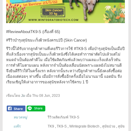
#ReviewAboutTK9
-S (เรื่องที่ 65)
#รีวิวบำรุงสุนัขมะเร็งผิวหนังครบ1ปี
(Skin Cancer)
รีวิวนี้ได้รับจากลูกค้าท่านที่เคยรีวิวการใช้
#TK9
-S เพื่อบำรุงสุนัขเป็นเมื่อปี
ที่แล้วเนื่องจากสุนัขเป็นมะเร็งผิวหนังซึ่งได้เคยทำการผ่าตัดไปแล้วแต่ไม่
หมดจำเป็นต้องทำคีโม เมื่อใช้ผลิตภัณฑ์แล้วพบว่าแผลมะเร็งแห้งเร็วทัน
การทำคีโมตามแผน หลังจากจำเป็นต้องเลื่อนนัดเพราะแผลยังไม่สมานดี
จึงยินดีรีวิวให้ในครั้งแรก หลังจากนั้นระหว่างปีลูกค้าท่านนี้ยังคงสั่งซื้อต่อ
เนื่องแต่ค่อยๆ ห่างขึ้น เมื่อมีการสั่งซื้ออีกครั้งเมื่อไม่นานมานี้ แอดมิน จึง
เรียนเชิญให้เล่าอาการของสุนัขหลังจากใช้ครบ 1 ปี
เขียนโดย
Ja
เมื่อ
Thu 08 Jun, 2023
หมวดหมู่
รีวิวผลิตภัณฑ์ TK9-S
แท๊ก:
TK9
,
TK9-S
,
Wintegrate Biotech
,
สุนัขป่วย
,
สุนัข