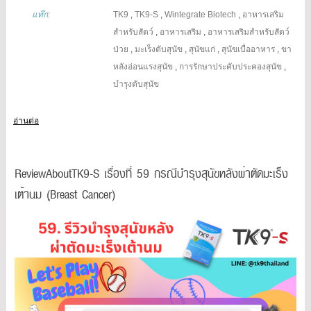
แท๊ก:
TK9
,
TK9-S
,
Wintegrate Biotech
,
อาหารเสริม
สำหรับสัตว์
,
อาหารเสริม
,
อาหารเสริมสำหรับสัตว์
ป่วย
,
มะเร็งตับสุนัข
,
สุนัขแก่
,
สุนัขเบื่ออาหาร
,
ขา
หลังอ่อนแรงสุนัข
,
การรักษาประคับประคองสุนัข
,
บำรุงตับสุนัข
อ่านต่อ
ReviewAboutTK9-S เรื่องที่ 59 กรณีบำรุงสุนัขหลังผ่าตัดมะเร็ง
เต้านม (ฺฺBreast Cancer)