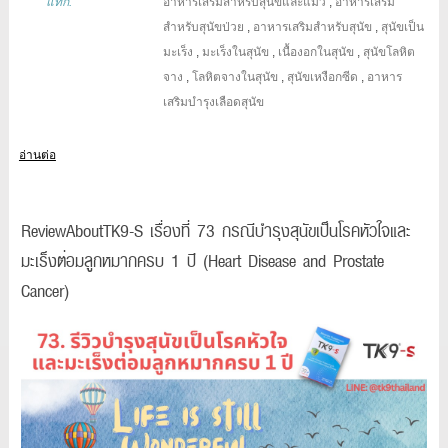
แท๊ก:
อาหารเสริมสำหรับสุนัขและแมว
,
อาหารเสริม
สำหรับสุนัขป่วย
,
อาหารเสริมสำหรับสุนัข
,
สุนัขเป็น
มะเร็ง
,
มะเร็งในสุนัข
,
เนื้องอกในสุนัข
,
สุนัขโลหิต
จาง
,
โลหิตจางในสุนัข
,
สุนัขเหงือกซีด
,
อาหาร
เสริมบำรุงเลือดสุนัข
อ่านต่อ
ReviewAboutTK9-S เรื่องที่ 73 กรณีบำรุงสุนัขเป็นโรคหัวใจและ
มะเร็งต่อมลูกหมากครบ 1 ปี (Heart Disease and Prostate
Cancer)