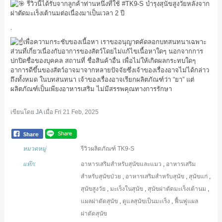
รีวิวนี้ได้รับจากลูกค้าท่านหนึ่งที่ใช้
#TK9
-S บำรุงสุนัขสูงวัยหลังจาก
ผ่าตัดมะเร็งเต้านมต่อเนื่องมาเป็นเวลา 2 ปี
.
เพื่อความกระชับของเนื้อหา เราขออนุญาตคัดลอกบทสนทนาเฉพาะ
ส่วนที่เกี่ยวเนื่องกับอาการของสัตว์โดยไม่แก้ไขเนื้อหาใดๆ นอกจากการ
ปกปิดชื่อของบุคคล สถานที่ ชื่อสินค้าอื่น เพื่อไม่ให้เกิดผลกระทบใดๆ
อาการดีขึ้นของสัตว์อาจมาจากหลายปัจจัยซึ่งเจ้าของเรื่องอาจไม่ได้กล่าว
ถึงทั้งหมด ในบทสนทนา เจ้าของเรื่องอาจเรียกผลิตภัณฑ์ว่า “ยา” แต่
ผลิตภัณฑ์เป็นเพียงอาหารเสริม ไม่มีสรรพคุณทางการรักษา
เขียนโดย
JA
เมื่อ
Fri 21 Feb, 2025
หมวดหมู่
รีวิวผลิตภัณฑ์ TK9-S
แท๊ก:
อาหารเสริมสำหรับสุนัขและแมว
,
อาหารเสริม
สำหรับสุนัขป่วย
,
อาหารเสริมสำหรับสุนัข
,
สุนัขแก่
,
สุนัขสูงวัย
,
มะเร็งในสุนัข
,
สุนัขผ่าตัดมะเร็งเต้านม
,
แผลผ่าตัดสุนัข
,
ดูแลสุนัขเป็นมะเร็ง
,
ฟื้นฟูแผล
ผ่าตัดสุนัข