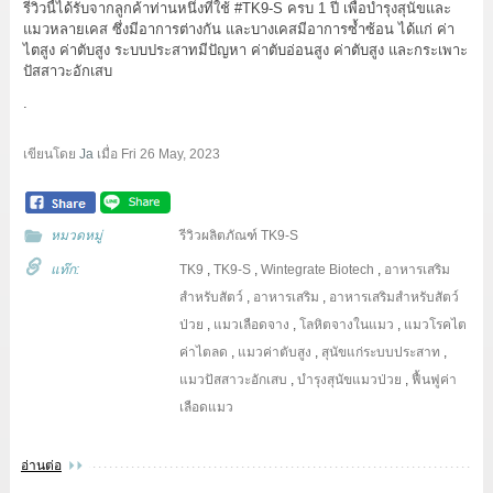
รีวิวนี้ได้รับจากลูกค้าท่านหนึ่งที่ใช้
#TK9
-S ครบ 1 ปี เพื่อบำรุงสุนัขและ
แมวหลายเคส ซึ่งมีอาการต่างกัน และบางเคสมีอาการซ้ำซ้อน ได้แก่ ค่า
ไตสูง ค่าตับสูง ระบบประสาทมีปัญหา ค่าตับอ่อนสูง ค่าตับสูง และกระเพาะ
ปัสสาวะอักเสบ
.
เขียนโดย
Ja
เมื่อ
Fri 26 May, 2023
หมวดหมู่
รีวิวผลิตภัณฑ์ TK9-S
แท๊ก:
TK9
,
TK9-S
,
Wintegrate Biotech
,
อาหารเสริม
สำหรับสัตว์
,
อาหารเสริม
,
อาหารเสริมสำหรับสัตว์
ป่วย
,
แมวเลือดจาง
,
โลหิตจางในแมว
,
แมวโรคไต
ค่าไตลด
,
แมวค่าตับสูง
,
สุนัขแก่ระบบประสาท
,
แมวปัสสาวะอักเสบ
,
บำรุงสุนัขแมวป่วย
,
ฟื้นฟูค่า
เลือดแมว
อ่านต่อ