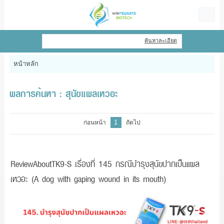
ไทย
|
English
ค้นหาละเอียด
เข้าสู่ระบบ
สมัครสมาชิก
หน้าหลัก
สินค้าที่สนใจ
( 0 )
ผลการค้นหา : สุนัขแผลเหวอะ
หน้าหลัก
1
ก่อนหน้า
ถัดไป
สินค้า
ข้อมูล
ReviewAboutTK9-S เรื่องที่ 145 กรณีบำรุงสุนัขปากเป็นแผล
เหวอะ (A dog with gaping wound in its mouth)
แจ้งชำระเงิน