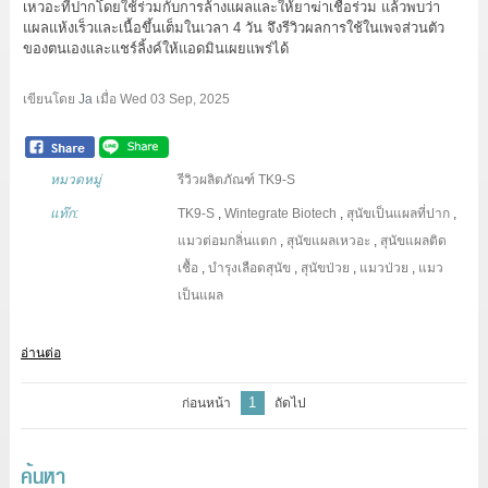
เหวอะที่ปากโดยใช้ร่วมกับการล้างแผลและให้ยาฆ่าเชื้อร่วม แล้วพบว่า
แผลแห้งเร็วและเนื้อขึ้นเต็มในเวลา 4 วัน จึงรีวิวผลการใช้ในเพจส่วนตัว
ของตนเองและแชร์ลิ้งค์ให้แอดมินเผยแพร่ได้
เขียนโดย
Ja
เมื่อ
Wed 03 Sep, 2025
หมวดหมู่
รีวิวผลิตภัณฑ์ TK9-S
แท๊ก:
TK9-S
,
Wintegrate Biotech
,
สุนัขเป็นแผลที่ปาก
,
แมวต่อมกลิ่นแตก
,
สุนัขแผลเหวอะ
,
สุนัขแผลติด
เชื้อ
,
บำรุงเลือดสุนัข
,
สุนัขป่วย
,
แมวป่วย
,
แมว
เป็นแผล
อ่านต่อ
1
ก่อนหน้า
ถัดไป
ค้นหา