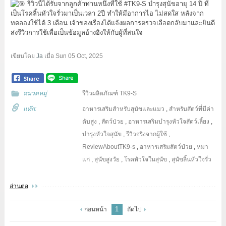
รีวิวนี้ได้รับจากลูกค้าท่านหนึ่งที่ใช้
#TK9
-S บำรุงสุนัขอายุ 14 ปี ที่
เป็นโรคลิ้นหัวใจรั่วมาเป็นเวลา 2ปี ทำให้มีอาการไอ ไม่สดใส หลังจาก
ทดลองใช้ได้ 3 เดือน เจ้าของเรื่องได้แจ้งผลการตรวจเลือดกลับมาและยินดี
ส่งรีวิวการใช้เพื่อเป็นข้อมูลอ้างอิงให้กับผู้ที่สนใจ
เขียนโดย
Ja
เมื่อ
Sun 05 Oct, 2025
หมวดหมู่
รีวิวผลิตภัณฑ์ TK9-S
แท๊ก:
อาหารเสริมสำหรับสุนัขและแมว
,
สำหรับสัตว์ที่มีค่า
ตับสูง
,
สัตว์ป่วย
,
อาหารเสริมบำรุงหัวใจสัตว์เลี้ยง
,
บำรุงหัวใจสุนัข
,
รีวิวจริงจากผู้ใช้
,
ReviewAboutTK9-s
,
อาหารเสริมสัตว์ป่วย
,
หมา
แก่
,
สุนัขสูงวัย
,
โรคหัวใจในสุนัข
,
สุนัขลิ้นหัวใจรั่ว
อ่านต่อ
1
ก่อนหน้า
ถัดไป