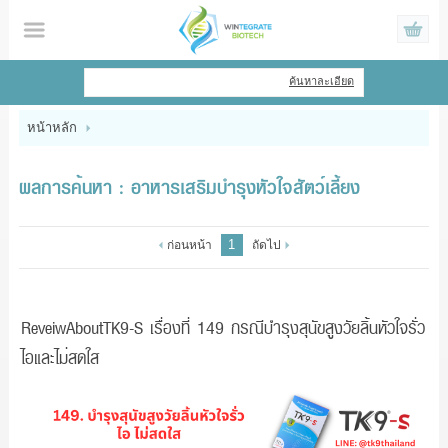
ไทย
|
English
ค้นหาละเอียด
เข้าสู่ระบบ
สมัครสมาชิก
หน้าหลัก
สินค้าที่สนใจ
( 0 )
ผลการค้นหา : อาหารเสริมบำรุงหัวใจสัตว์เลี้ยง
หน้าหลัก
1
ก่อนหน้า
ถัดไป
สินค้า
ข้อมูล
ReveiwAboutTK9-S เรื่องที่ 149 กรณีบำรุงสุนัขสูงวัยลิ้นหัวใจรั่ว
ไอและไม่สดใส
แจ้งชำระเงิน