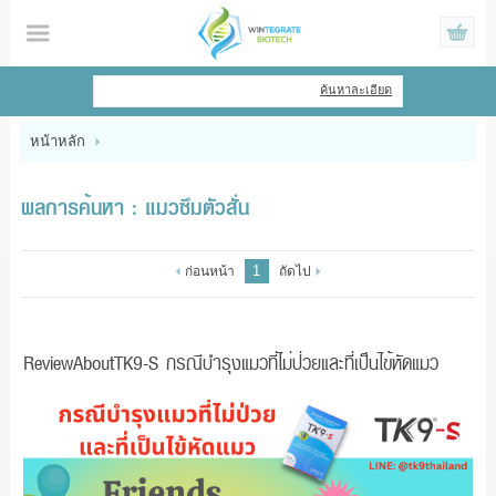
ไทย
|
English
ค้นหาละเอียด
เข้าสู่ระบบ
สมัครสมาชิก
หน้าหลัก
สินค้าที่สนใจ
( 0 )
ผลการค้นหา : แมวซึมตัวสั่น
หน้าหลัก
1
ก่อนหน้า
ถัดไป
สินค้า
ข้อมูล
ReviewAboutTK9-S กรณีบำรุงแมวที่ไม่ป่วยและที่เป็นไข้หัดแมว
แจ้งชำระเงิน