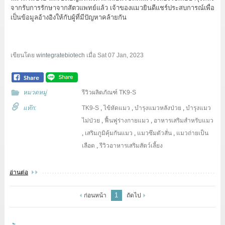
จากรับการรักษาจากสัตวแพทย์แล้ว เจ้าของแมวยินดีแชร์ประสบการณ์เพื่อ
เป็นข้อมูลอ้างอิงให้กับผู้ที่มีปัญหาคล้ายกัน
เขียนโดย
wintegratebiotech
เมื่อ
Sat 07 Jan, 2023
หมวดหมู่
รีวิวผลิตภัณฑ์ TK9-S
แท๊ก:
TK9-S
,
ไข้หัดแมว
,
บำรุงแมวหลังป่วย
,
บำรุงแมว
ไม่ป่วย
,
ฟื้นฟูร่างกายแมว
,
อาหารเสริมสำหรับแมว
,
เสริมภูมิคุ้มกันแมว
,
แมวซึมตัวสั่น
,
แมวถ่ายเป็น
เลือด
,
รีวิวอาหารเสริมสัตว์เลี้ยง
อ่านต่อ
1
ก่อนหน้า
ถัดไป