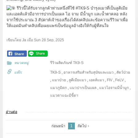
รีวิวนี้ได้รับจากลูกค้าท่านหนึ่งที่ใช้
#TK9
-S บำรุงแมวที่เป็นลูคิเมีย
และเอดส์แล้วมีอาการปากเป็นแผล ไอ จาม มีน้ำมูก และน้ำตาคลอ หลัง
จากใช้ประมาณ 3 สัปดาห์เจ้าของเรื่องได้ส่งคลิปและข้อความรีวิวมาเพื่อ
ให้แอดมินทำคลิปเพื่อเผยแพร่เป็นข้อมูลอ้างอิงให้กับผู้ที่สนใจ
เขียนโดย
Ja
เมื่อ
Sun 28 Sep, 2025
หมวดหมู่
รีวิวผลิตภัณฑ์ TK9-S
แท๊ก:
TK9-S
,
อาหารเสริมสำหรับสุนัขและแมว
,
สัตว์ป่วย
,
แมวป่วย
,
ลูคีเมียแมว
,
เอดส์แมว
,
FIV
,
FeLV
,
แมวภูมิตก
,
แมวปากเป็นแผล
,
แมวไอจามมีน้ำมูก
,
แมวตาแฉะมีขี้ตา
อ่านต่อ
1
ก่อนหน้า
ถัดไป