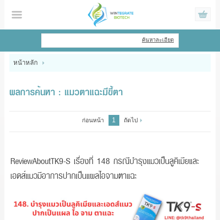
ไทย
|
English
ค้นหาละเอียด
เข้าสู่ระบบ
สมัครสมาชิก
หน้าหลัก
สินค้าที่สนใจ
( 0 )
ผลการค้นหา : แมวตาแฉะมีขี้ตา
หน้าหลัก
1
ก่อนหน้า
ถัดไป
สินค้า
ข้อมูล
ReviewAboutTK9-S เรื่องที่ 148 กรณีบำรุงแมวเป็นลูคิเมียและ
เอดส์แมวมีอาการปากเป็นแผลไอจามตาแฉะ
แจ้งชำระเงิน