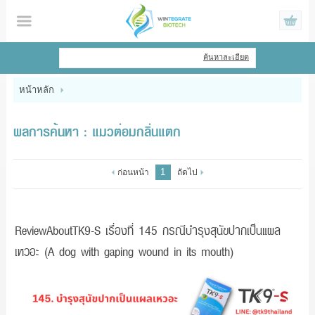
ไทย
|
English
ค้นหาละเอียด
เข้าสู่ระบบ
สมัครสมาชิก
หน้าหลัก
สินค้าที่สนใจ
( 0 )
ผลการค้นหา : แมวต่อมกลิ่นแตก
หน้าหลัก
1
ก่อนหน้า
ถัดไป
สินค้า
ข้อมูล
ReviewAboutTK9-S เรื่องที่ 145 กรณีบำรุงสุนัขปากเป็นแผล
เหวอะ (A dog with gaping wound in its mouth)
แจ้งชำระเงิน