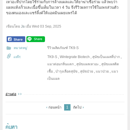
เหวอะที่ปากโดยใช้ร่วมกับการล้างแผลและให้ยาฆ่าเชื้อร่วม แล้วพบว่า
แผลแห้งเร็วและเนื้อขึ้นเต็มในเวลา 4 วัน จึงรีวิวผลการใช้ในเพจส่วนตัว
ของตนเองและแชร์ลิ้งค์ให้แอดมินเผยแพร่ได้
เขียนโดย
Ja
เมื่อ
Wed 03 Sep, 2025
หมวดหมู่
รีวิวผลิตภัณฑ์ TK9-S
แท๊ก:
TK9-S
,
Wintegrate Biotech
,
สุนัขเป็นแผลที่ปาก
,
แมวต่อมกลิ่นแตก
,
สุนัขแผลเหวอะ
,
สุนัขแผลติด
เชื้อ
,
บำรุงเลือดสุนัข
,
สุนัขป่วย
,
แมวป่วย
,
แมว
เป็นแผล
อ่านต่อ
1
ก่อนหน้า
ถัดไป
ค้นหา