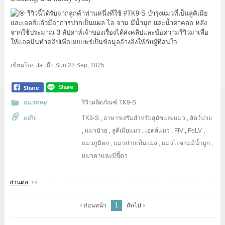
รีวิวนี้ได้รับจากลูกค้าท่านหนึ่งที่ใช้
#TK9
-S บำรุงแมวที่เป็นลูคิเมีย
และเอดส์แล้วมีอาการปากเป็นแผล ไอ จาม มีน้ำมูก และน้ำตาคลอ หลัง
จากใช้ประมาณ 3 สัปดาห์เจ้าของเรื่องได้ส่งคลิปและข้อความรีวิวมาเพื่อ
ให้แอดมินทำคลิปเพื่อเผยแพร่เป็นข้อมูลอ้างอิงให้กับผู้ที่สนใจ
เขียนโดย
Ja
เมื่อ
Sun 28 Sep, 2025
หมวดหมู่
รีวิวผลิตภัณฑ์ TK9-S
แท๊ก:
TK9-S
,
อาหารเสริมสำหรับสุนัขและแมว
,
สัตว์ป่วย
,
แมวป่วย
,
ลูคีเมียแมว
,
เอดส์แมว
,
FIV
,
FeLV
,
แมวภูมิตก
,
แมวปากเป็นแผล
,
แมวไอจามมีน้ำมูก
,
แมวตาแฉะมีขี้ตา
อ่านต่อ
1
ก่อนหน้า
ถัดไป