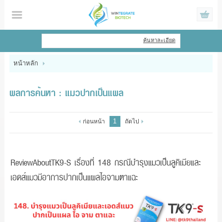
ไทย
|
English
ค้นหาละเอียด
เข้าสู่ระบบ
สมัครสมาชิก
หน้าหลัก
สินค้าที่สนใจ
( 0 )
ผลการค้นหา : แมวปากเป็นแผล
หน้าหลัก
1
ก่อนหน้า
ถัดไป
สินค้า
ข้อมูล
ReviewAboutTK9-S เรื่องที่ 148 กรณีบำรุงแมวเป็นลูคิเมียและ
เอดส์แมวมีอาการปากเป็นแผลไอจามตาแฉะ
แจ้งชำระเงิน