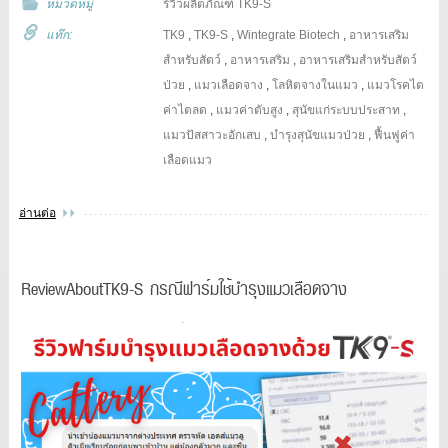
หมวดหมู่
รีวิวผลิตภัณฑ์ TK9-S
แท๊ก:
TK9
,
TK9-S
,
Wintegrate Biotech
,
อาหารเสริม
สำหรับสัตว์
,
อาหารเสริม
,
อาหารเสริมสำหรับสัตว์
ป่วย
,
แมวเลือดจาง
,
โลหิตจางในแมว
,
แมวโรคไต
ค่าไตลด
,
แมวค่าตับสูง
,
สุนัขแก่ระบบประสาท
,
แมวปัสสาวะอักเสบ
,
บำรุงสุนัขแมวป่วย
,
ฟื้นฟูค่า
เลือดแมว
อ่านต่อ
ReviewAboutTK9-S กรณีฟาร์มใช้บำรุงแมวเลือดจาง