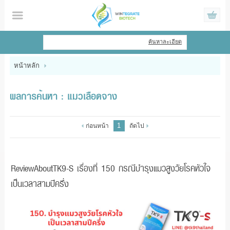
ไทย
|
English
ค้นหาละเอียด
เข้าสู่ระบบ
สมัครสมาชิก
หน้าหลัก
สินค้าที่สนใจ
( 0 )
ผลการค้นหา : แมวเลือดจาง
หน้าหลัก
1
ก่อนหน้า
ถัดไป
สินค้า
ข้อมูล
ReviewAboutTK9-S เรื่องที่ 150 กรณีบำรุงแมวสูงวัยโรคหัวใจ
เป็นเวลาสามปีครึ่ง
แจ้งชำระเงิน