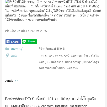
รีวิวนี้ได้รับจากลูกค้าท่านประจำท่านหนึ่งที่ใช้
#TK9
-S บำรุงสัตว์
เลี้ยงทั้งสุนัขและแมวมาตั้งแต่ปีแรกที่ TK9-S วางจำหน่าย ( ปี ค.ศ.2022)
ในการสั่งซื่อครั้งล่าสุดแอดมินได้เชิญให้รีวิวการใช้เพื่อเป็นข้อมูลอ้างอิงแก่
ผู้ที่สนใจ เจ้าของเรื่องได้เลือกที่จะกล่าวถึงการใช้บำรุงแมวเป็นโรคหัวใจ
ได้ใช้ต่อเนื่องมาประมาณสามปีครึ่งแล้ว
เขียนโดย
Ja
เมื่อ
Fri 24 Oct, 2025
หมวดหมู่
รีวิวผลิตภัณฑ์ TK9-S
แท๊ก:
TK9-S
,
อาหารเสริมสัตว์
,
แมวป่วย
,
โรคหัวใจใน
แมว
,
แมวเลือดจาง
,
แมวค่าตับสูง
,
แมวค่าไตสูง
,
ตับอ่อนอักเสบในแมว
,
แมวอ้วน
อ่านต่อ
ReviewAboutTK9-S เรื่องที่ 121 กรณีบำรุงแมวลำไส้ไม่ดูดซึม
ผอมลงและเลือดจาง (A cat with intestinal malfunction,