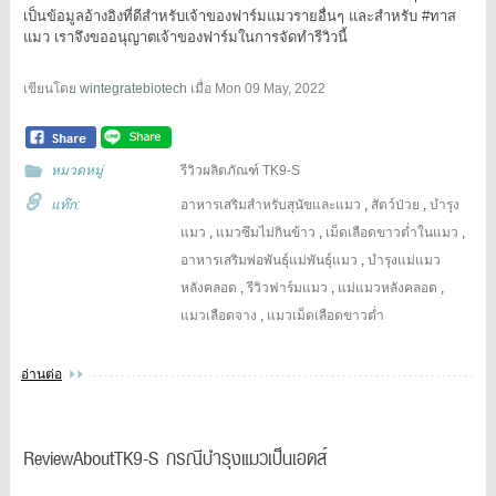
เป็นข้อมูลอ้างอิงที่ดีสำหรับเจ้าของฟาร์มแมวรายอื่นๆ และสำหรับ
#ทาส
แมว
เราจึงขออนุญาตเจ้าของฟาร์มในการจัดทำรีวิวนี้
เขียนโดย
wintegratebiotech
เมื่อ
Mon 09 May, 2022
หมวดหมู่
รีวิวผลิตภัณฑ์ TK9-S
แท๊ก:
อาหารเสริมสำหรับสุนัขและแมว
,
สัตว์ป่วย
,
บำรุง
แมว
,
แมวซึมไม่กินข้าว
,
เม็ดเลือดขาวต่ำในแมว
,
อาหารเสริมพ่อพันธุ์แม่พันธุ์แมว
,
บำรุงแม่แมว
หลังคลอด
,
รีวิวฟาร์มแมว
,
แม่แมวหลังคลอด
,
แมวเลือดจาง
,
แมวเม็ดเลือดขาวต่ำ
อ่านต่อ
ReviewAboutTK9-S กรณีบำรุงแมวเป็นเอดส์