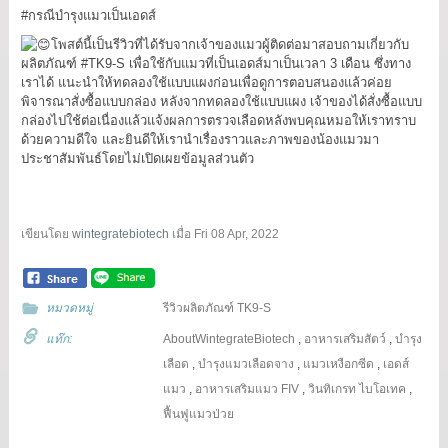
#กรณีบำรุงแมวเป็นเอดส์
โพสต์นี้เป็นรีวิวที่ได้รับจากเจ้าของแมวผู้ติดต่อมาสอบถามเกี่ยวกับ
ผลิตภัณฑ์
#TK9
-S เพื่อใช้กับแมวที่เป็นเอดส์มาเป็นเวลา 3 เดือน ซึ่งทาง
เราได้ แนะนำให้ทดลองใช้แบบแผงก่อนเพื่อดูการตอบสนองแล้วค่อย
พิจารณาสั่งซื้อแบบกล่อง หลังจากทดลองใช้แบบแผง เจ้าของได้สั่งซื้อแบบ
กล่องไปใช้ต่อเนื่องแล้วแจ้งผลการตรวจเลือดหลังพบคุณหมอให้เราทราบ
ด้วยความดีใจ และยินดีให้เรานำเรื่องราวและภาพของน้องแมวมา
ประชาสัมพันธ์โดยไม่เปิดเผยข้อมูลส่วนตัว
เขียนโดย
wintegratebiotech
เมื่อ
Fri 08 Apr, 2022
หมวดหมู่
รีวิวผลิตภัณฑ์ TK9-S
แท๊ก:
AboutWintegrateBiotech
,
อาหารเสริมสัตว์
,
บำรุง
เลือด
,
บำรุงแมวเลือดจาง
,
แมวเหงือกซีด
,
เอดส์
แมว
,
อาหารเสริมแมว FIV
,
วินทิเกรท ไบโอเทค
,
ฟื้นฟูแมวป่วย