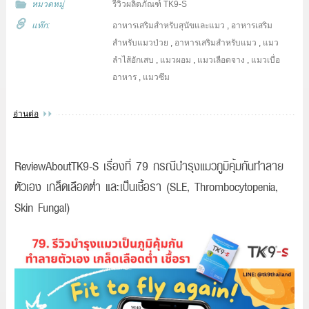
หมวดหมู่
รีวิวผลิตภัณฑ์ TK9-S
แท๊ก:
อาหารเสริมสำหรับสุนัขและแมว
,
อาหารเสริม
สำหรับแมวป่วย
,
อาหารเสริมสำหรับแมว
,
แมว
ลำไส้อักเสบ
,
แมวผอม
,
แมวเลือดจาง
,
แมวเบื่อ
อาหาร
,
แมวซึม
อ่านต่อ
ReviewAboutTK9-S เรื่องที่ 79 กรณีบำรุงแมวภูมิคุ้มกันทำลาย
ตัวเอง เกล็ดเลือดต่ำ และเป็นเชื้อรา (SLE, Thrombocytopenia,
Skin Fungal)