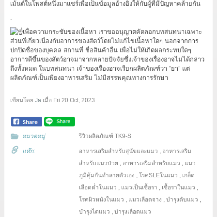
เม้นต์ในโพสต์หนึ่งมาแชร์เพื่อเป็นข้อมูลอ้างอิงให้กับผู้ที่มีปัญหาคล้ายกัน
.
เพื่อความกระชับของเนื้อหา เราขออนุญาตคัดลอกบทสนทนาเฉพาะ
ส่วนที่เกี่ยวเนื่องกับอาการของสัตว์โดยไม่แก้ไขเนื้อหาใดๆ นอกจากการ
ปกปิดชื่อของบุคคล สถานที่ ชื่อสินค้าอื่น เพื่อไม่ให้เกิดผลกระทบใดๆ
อาการดีขึ้นของสัตว์อาจมาจากหลายปัจจัยซึ่งเจ้าของเรื่องอาจไม่ได้กล่าว
ถึงทั้งหมด ในบทสนทนา เจ้าของเรื่องอาจเรียกผลิตภัณฑ์ว่า “ยา” แต่
ผลิตภัณฑ์เป็นเพียงอาหารเสริม ไม่มีสรรพคุณทางการรักษา
เขียนโดย
Ja
เมื่อ
Fri 20 Oct, 2023
หมวดหมู่
รีวิวผลิตภัณฑ์ TK9-S
แท๊ก:
อาหารเสริมสำหรับสุนัขและแมว
,
อาหารเสริม
สำหรับแมวป่วย
,
อาหารเสริมสำหรับแมว
,
แมว
ภูมิคุ้มกันทำลายตัวเอง
,
โรคSLEในแมว
,
เกล็ด
เลือดต่ำในแมว
,
แมวเป็นเชื้อรา
,
เชื้อราในแมว
,
โรคผิวหนังในแมว
,
แมวเลือดจาง
,
บำรุงตับแมว
,
บำรุงไตแมว
,
บำรุงเลือดแมว