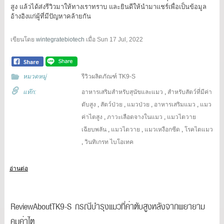
สูง แล้วได้ส่งรีวิวมาให้ทางเราทราบ และยินดีให้นำมาแชร์เพื่อเป็นข้อมูล
อ้างอิงแก่ผู้ที่มีปัญหาคล้ายกัน
เขียนโดย
wintegratebiotech
เมื่อ
Sun 17 Jul, 2022
หมวดหมู่
รีวิวผลิตภัณฑ์ TK9-S
แท๊ก:
อาหารเสริมสำหรับสุนัขและแมว
,
สำหรับสัตว์ที่มีค่า
ตับสูง
,
สัตว์ป่วย
,
แมวป่วย
,
อาหารเสริมแมว
,
แมว
ค่าไตสูง
,
ภาวะเลือดจางในแมว
,
แมวไตวาย
เฉียบพลัน
,
แมวไตวาย
,
แมวเหงือกซีด
,
โรคไตแมว
,
วินทิเกรท ไบโอเทค
อ่านต่อ
ReviewAboutTK9-S กรณีบำรุงแมวที่ค่าตับสูงหลังจากพยายาม
คุมค่าไต