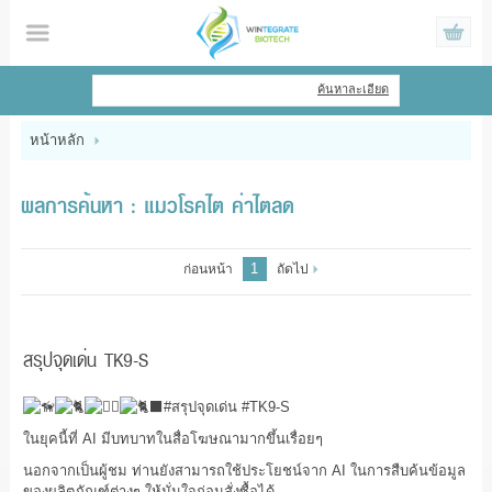
ไทย
|
English
ค้นหาละเอียด
เข้าสู่ระบบ
สมัครสมาชิก
หน้าหลัก
สินค้าที่สนใจ
( 0 )
ผลการค้นหา : แมวโรคไต ค่าไตลด
หน้าหลัก
1
ก่อนหน้า
ถัดไป
สินค้า
ข้อมูล
สรุปจุดเด่น TK9-S
แจ้งชำระเงิน
#สรุปจุดเด่น
#TK9
-S
ในยุคนี้ที่ AI มีบทบาทในสื่อโฆษณามากขึ้นเรื่อยๆ
นอกจากเป็นผู้ชม ท่านยังสามารถใช้ประโยชน์จาก AI ในการสืบค้นข้อมูล
ของผลิตภัณฑ์ต่างๆ ให้มั่นใจก่อนสั่งซื้อได้