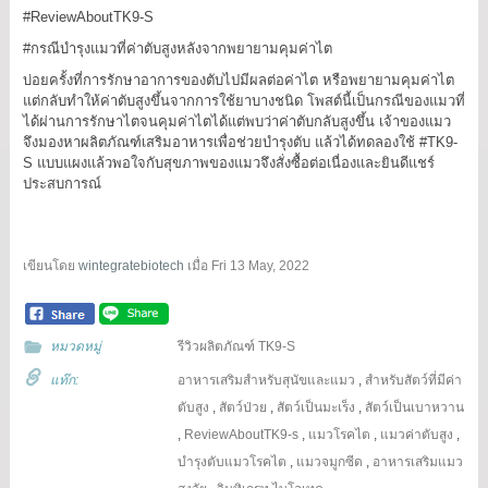
#ReviewAboutTK9
-S
#กรณีบำรุงแมวที่ค่าตับสูงหลังจากพยายามคุมค่าไต
บ่อยครั้งที่การรักษาอาการของตับไปมีผลต่อค่าไต หรือพยายามคุมค่าไต
แต่กลับทำให้ค่าตับสูงขึ้นจากการใช้ยาบางชนิด โพสต์นี้เป็นกรณีของแมวที่
ได้ผ่านการรักษาไตจนคุมค่าไตได้แต่พบว่าค่าตับกลับสูงขึ้น เจ้าของแมว
จึงมองหาผลิตภัณฑ์เสริมอาหารเพื่อช่วยบำรุงตับ แล้วได้ทดลองใช้
#TK9
-
S แบบแผงแล้วพอใจกับสุขภาพของแมวจึงสั่งซื้อต่อเนื่องและยินดีแชร์
ประสบการณ์
เขียนโดย
wintegratebiotech
เมื่อ
Fri 13 May, 2022
หมวดหมู่
รีวิวผลิตภัณฑ์ TK9-S
แท๊ก:
อาหารเสริมสำหรับสุนัขและแมว
,
สำหรับสัตว์ที่มีค่า
ตับสูง
,
สัตว์ป่วย
,
สัตว์เป็นมะเร็ง
,
สัตว์เป็นเบาหวาน
,
ReviewAboutTK9-s
,
แมวโรคไต
,
แมวค่าตับสูง
,
บำรุงตับแมวโรคไต
,
แมวจมูกซีด
,
อาหารเสริมแมว