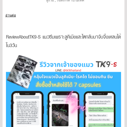
สูงวัย
,
วินทิเกรท ไบโอเทค
อ่านต่อ
ReviewAboutTK9-S แมวซึมเพราะลูคิเมียและไตกลับมาจับจิ้งเหลนได้
ใน3วัน