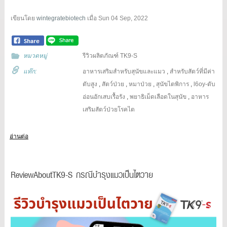
เขียนโดย
wintegratebiotech
เมื่อ
Sun 04 Sep, 2022
หมวดหมู่
รีวิวผลิตภัณฑ์ TK9-S
แท๊ก:
อาหารเสริมสำหรับสุนัขและแมว
,
สำหรับสัตว์ที่มีค่า
ตับสูง
,
สัตว์ป่วย
,
หมาป่วย
,
สุนัขไตพิการ
,
l6oy-ตับ
อ่อนอักเสบเรื้อรัง
,
พยาธิเม็ดเลือดในสุนัข
,
อาหาร
เสริมสัตว์ป่วยโรคไต
อ่านต่อ
ReviewAboutTK9-S กรณีบำรุงแมวเป็นไตวาย