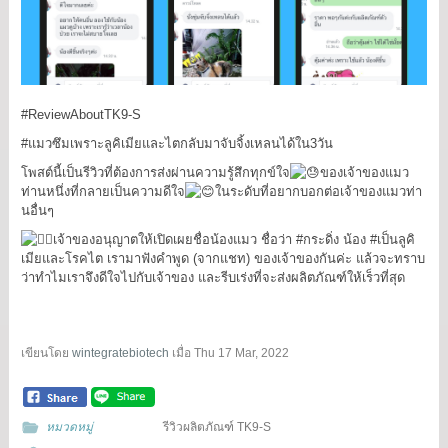
#ReviewAboutTK9
-S
#แมวซึมเพราะลูคิเมียและไตกลับมาจับจิ้งเหลนได้ใน3วัน
โพสต์นี้เป็นรีวิวที่ต้องการส่งผ่านความรู้สึกทุกข์ใจ
ของเจ้าของแมว
ท่านหนึ่งที่กลายเป็นความดีใจ
ในระดับที่อยากบอกต่อเจ้าของแมวท่า
นอื่นๆ
เจ้าของอนุญาตให้เปิดเผยชื่อน้องแมว ชื่อว่า
#กระดิ่ง
น้อง
#เป็นลูคิ
เมียและโรคไต
เรามาฟังคำพูด (จากแชท) ของเจ้าของกันค่ะ แล้วจะทราบ
ว่าทำไมเราจึงดีใจไปกับเจ้าของ และรีบเร่งที่จะส่งผลิตภัณฑ์ให้เร็วที่สุด
เขียนโดย
wintegratebiotech
เมื่อ
Thu 17 Mar, 2022
หมวดหมู่
รีวิวผลิตภัณฑ์ TK9-S