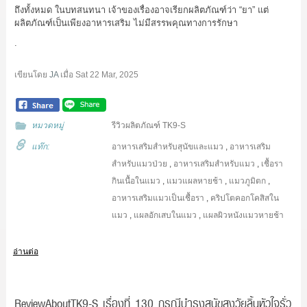
ถึงทั้งหมด ในบทสนทนา เจ้าของเรื่องอาจเรียกผลิตภัณฑ์ว่า “ยา” แต่
ผลิตภัณฑ์เป็นเพียงอาหารเสริม ไม่มีสรรพคุณทางการรักษา
.
เขียนโดย
JA
เมื่อ
Sat 22 Mar, 2025
หมวดหมู่
รีวิวผลิตภัณฑ์ TK9-S
แท๊ก:
อาหารเสริมสำหรับสุนัขและแมว
,
อาหารเสริม
สำหรับแมวป่วย
,
อาหารเสริมสำหรับแมว
,
เชื้อรา
กินเนื้อในแมว
,
แมวแผลหายช้า
,
แมวภูมิตก
,
อาหารเสริมแมวเป็นเชื้อรา
,
คริปโตคอกโคสิสใน
แมว
,
แผลอักเสบในแมว
,
แผลผิวหนังแมวหายช้า
อ่านต่อ
ReviewAboutTK9-S เรื่องที่ 130 กรณีบำรุงสุนัขสูงวัยลิ้นหัวใจรั่ว