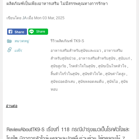
ผลิตภัณฑ์เป็นเพียงอาหารเสริม ไม่มีสรรพคุณทางการรักษา
เขียนโดย
JA
เมื่อ
Mon 03 Mar, 2025
หมวดหมู่
รีวิวผลิตภัณฑ์ TK9-S
แท๊ก:
อาหารเสริมสำหรับสุนัขและแมว
,
อาหารเสริม
สำหรับสุนัขป่วย
,
อาหารเสริมสำหรับสุนัข
,
สุนับแก่
,
สุนัขสูงวัย
,
โรคหัวใจในสุนัข
,
สุนัขเป็นโรคหัวใจ
,
ลิ้นหัวใจรั่วในสุนัข
,
สุนัขหัวใจโต
,
สุนัขค่าไตสูง
,
สุนัขปอดอักเสบ
,
สุนัขหลอดลมตีบ
,
สุนัขไอ
,
สุนัข
หอบ
อ่านต่อ
ReviewAboutTK9-S เรื่องที่ 118 กรณีบำรุงแมวเป็นโรคหัวใจและ
โรคไต มีอาการหัวใจล้มเหลวและปอดชื้นร่วมด้วย ได้ทดลองใช้ 7