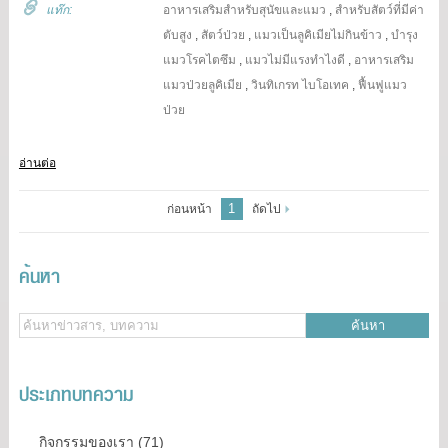
แท๊ก:
อาหารเสริมสำหรับสุนัขและแมว
,
สำหรับสัตว์ที่มีค่า
ตับสูง
,
สัตว์ป่วย
,
แมวเป็นลูคิเมียไม่กินข้าว
,
บำรุง
แมวโรคไตซึม
,
แมวไม่มีแรงทำไงดี
,
อาหารเสริม
แมวป่วยลูคิเมีย
,
วินทิเกรท ไบโอเทค
,
ฟื้นฟูแมว
ป่วย
อ่านต่อ
1
ก่อนหน้า
ถัดไป
ค้นหา
ค้นหา
ประเภทบทความ
กิจกรรมของเรา (71)