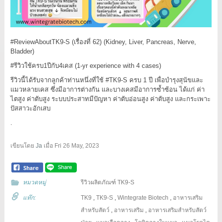
#ReviewAboutTK9
-S (เรื่องที่ 62) (Kidney, Liver, Pancreas, Nerve,
Bladder)
#รีวิวใช้ครบ1ปีกับ4เคส
(1-yr experience with 4 cases)
รีวิวนี้ได้รับจากลูกค้าท่านหนึ่งที่ใช้
#TK9
-S ครบ 1 ปี เพื่อบำรุงสุนัขและ
แมวหลายเคส ซึ่งมีอาการต่างกัน และบางเคสมีอาการซ้ำซ้อน ได้แก่ ค่า
ไตสูง ค่าตับสูง ระบบประสาทมีปัญหา ค่าตับอ่อนสูง ค่าตับสูง และกระเพาะ
ปัสสาวะอักเสบ
.
เขียนโดย
Ja
เมื่อ
Fri 26 May, 2023
หมวดหมู่
รีวิวผลิตภัณฑ์ TK9-S
แท๊ก:
TK9
,
TK9-S
,
Wintegrate Biotech
,
อาหารเสริม
สำหรับสัตว์
,
อาหารเสริม
,
อาหารเสริมสำหรับสัตว์