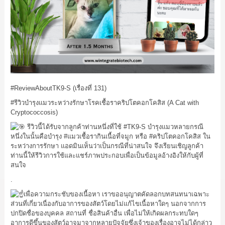
#ReviewAboutTK9
-S (เรื่องที่ 131)
#รีวิวบำรุงแมวระหว่างรักษาโรคเชื้อราคริปโตคอกโคสิส
(A Cat with
Cryptococcosis)
รีวิวนี้ได้รับจากลูกค้าท่านหนึ่งที่ใช้
#TK9
-S บำรุงแมวหลายกรณี
หนึ่งในนั้นคือบำรุง
#แมวเชื้อรากินเนื้อที่จมูก
หรือ
#คริปโตคอกโคสิส
ใน
ระหว่างการรักษา แอดมินเห็นว่าเป็นกรณีที่น่าสนใจ จึงเรียนเชิญลูกค้า
ท่านนี้ให้รีวิวการใช้และแชร์ภาพประกอบเพื่อเป็นข้อมูลอ้างอิงให้กับผู้ที่
สนใจ
.
เพื่อความกระชับของเนื้อหา เราขออนุญาตคัดลอกบทสนทนาเฉพาะ
ส่วนที่เกี่ยวเนื่องกับอาการของสัตว์โดยไม่แก้ไขเนื้อหาใดๆ นอกจากการ
ปกปิดชื่อของบุคคล สถานที่ ชื่อสินค้าอื่น เพื่อไม่ให้เกิดผลกระทบใดๆ
อาการดีขึ้นของสัตว์อาจมาจากหลายปัจจัยซึ่งเจ้าของเรื่องอาจไม่ได้กล่าว