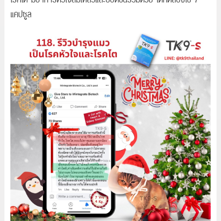
แคปซูล