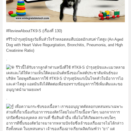
#ReviewAboutTK9
-S (เรื่องที่ 130)
#รีวิวบำรุงสุนัขสูงวัยลิ้นหัวใจรั่วหลอดลมตีบปอดอักเสบค่าไตสูง
(An Aged
Dog with Heart Valve Regurgitation, Bronchitis, Pneumonia, and High
Creatinine Ratio)
.
รีวิวนี้ได้รับจากลูกค้าท่านหนึ่งที่ใช้
#TK9
-S บำรุงสุนัขและแมวหลาย
เคสและได้ให้ความเห็นใต้คอมเม้นต์หนึ่งของโพสต์ประชาสัมพันธ์ของ
บริษัท โดยพูดถึงผลการใช้
#TK9
-S บำรุงสุนัขแก่เป็นโรคหัวใจมีอาการไอ
และค่าไตสูง แอดมินจึงได้ติดต่อเพื่อขอทราบข้อมูลการใช้เพิ่มเติมและขอ
อนุญาตนำมาเผยแพร่
.
เพื่อความกระชับของเนื้อหา เราขออนุญาตคัดลอกบทสนทนาเฉพาะ
ส่วนที่เกี่ยวเนื่องกับอาการของสัตว์โดยไม่แก้ไขเนื้อหาใดๆ นอกจากการ
ปกปิดชื่อของบุคคล สถานที่ ชื่อสินค้าอื่น เพื่อไม่ให้เกิดผลกระทบใดๆ
อาการดีขึ้นของสัตว์อาจมาจากหลายปัจจัยซึ่งเจ้าของเรื่องอาจไม่ได้กล่าว
ถึงทั้งหมด ในบทสนทนา เจ้าของเรื่องอาจเรียกผลิตภัณฑ์ว่า “ยา” แต่