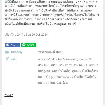
เพื่อความกระชับของเนื้อหา เราขออนุญาตคัดลอกบทสนทนาเฉพาะ
ส่วนที่เกี่ยวเนื่องกับอาการของสัตว์โดยไม่แก้ไขเนื้อหาใดๆ นอกจากการ
ปกปิดชื่อของบุคคล สถานที่ ชื่อสินค้าอื่น เพื่อไม่ให้เกิดผลกระทบใดๆ
อาการดีขึ้นของสัตว์อาจมาจากหลายปัจจัยซึ่งเจ้าของเรื่องอาจไม่ได้กล่าว
ถึงทั้งหมด ในบทสนทนา เจ้าของเรื่องอาจเรียกผลิตภัณฑ์ว่า “ยา” แต่
ผลิตภัณฑ์เป็นเพียงอาหารเสริม ไม่มีสรรพคุณทางการรักษา
เขียนโดย
JA
เมื่อ
Sun 20 Oct, 2024
หมวดหมู่
รีวิวผลิตภัณฑ์ TK9-S
แท๊ก:
อาหารเสริมสำหรับสุนัขและแมว
,
อาหารเสริม
สำหรับแมวป่วย
,
อาหารเสริมสำหรับแมว
,
แมวแก่
,
แมวสูงวัย
,
แมวเป็นโรคไต
,
ดูแลแมวโรคไตเรื้อรัง
,
แมวค่าไตสูง
,
อาหารเสริมแมวโรคไต
,
โรคไตใน
แมว
,
ดูแลแมวป่วยเรื้อรัง
อ่านต่อ