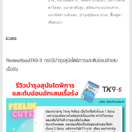
ป่วย
,
แมวเลือดจาง
,
โลหิตจางในแมว
,
แมวโรคไต
ค่าไตลด
,
แมวค่าตับสูง
,
สุนัขแก่ระบบประสาท
,
แมวปัสสาวะอักเสบ
,
บำรุงสุนัขแมวป่วย
,
ฟื้นฟูค่า
เลือดแมว
อ่านต่อ
ReviewAboutTK9-S กรณีบำรุงสุนัขไตพิการและตับอ่อนอักเสบ
เรื้อรัง