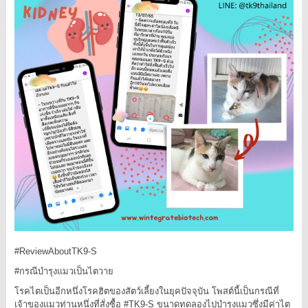
#ReviewAboutTK9
-S
#กรณีบำรุงแมวเป็นไตวาย
โรคไตเป็นอีกหนึ่งโรคฮิตของสัตว์เลี้ยงในยุคปัจจุบัน โพสต์นี้เป็นกรณีที่
เจ้าของแมวท่านหนึ่งที่สั่งซื้อ
#TK9
-S ขนาดทดลองไปบำรุงแมวซึ่งมีค่าไต