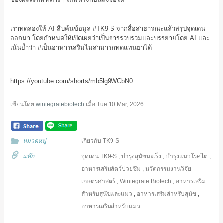
.
เราทดลองให้ AI สืบค้นข้อมูล
#TK9
-S จากสื่อสาธารณะแล้วสรุปจุดเด่น
ออกมา โดยกำหนดให้เปิดเผยว่าเป็นการรวบรวมและบรรยายโดย AI และ
เน้นย้ำว่า
#เป็นอาหารเสริมไม่สามารถทดแทนยาได้
https://youtube.com/shorts/mb5lg9WCbN0
เขียนโดย
wintegratebiotech
เมื่อ
Tue 10 Mar, 2026
หมวดหมู่
เกี่ยวกับ TK9-S
แท๊ก:
จุดเด่น TK9-S
,
บำรุงสุนัขมะเร็ง
,
บำรุงแมวโรคไต
,
อาหารเสริมสัตว์ป่วยซึม
,
นวัตกรรมงานวิจัย
เกษตรศาสตร์
,
Wintegrate Biotech
,
อาหารเสริม
สำหรับสุนัขและแมว
,
อาหารเสริมสำหรับสุนัข
,
อาหารเสริมสำหรับแมว