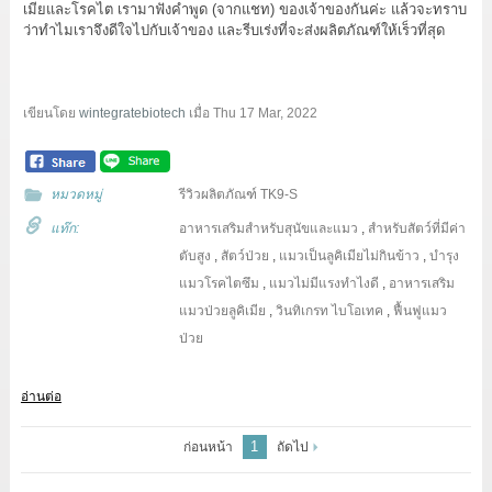
เมียและโรคไต
เรามาฟังคำพูด (จากแชท) ของเจ้าของกันค่ะ แล้วจะทราบ
ว่าทำไมเราจึงดีใจไปกับเจ้าของ และรีบเร่งที่จะส่งผลิตภัณฑ์ให้เร็วที่สุด
เขียนโดย
wintegratebiotech
เมื่อ
Thu 17 Mar, 2022
หมวดหมู่
รีวิวผลิตภัณฑ์ TK9-S
แท๊ก:
อาหารเสริมสำหรับสุนัขและแมว
,
สำหรับสัตว์ที่มีค่า
ตับสูง
,
สัตว์ป่วย
,
แมวเป็นลูคิเมียไม่กินข้าว
,
บำรุง
แมวโรคไตซึม
,
แมวไม่มีแรงทำไงดี
,
อาหารเสริม
แมวป่วยลูคิเมีย
,
วินทิเกรท ไบโอเทค
,
ฟื้นฟูแมว
ป่วย
อ่านต่อ
1
ก่อนหน้า
ถัดไป