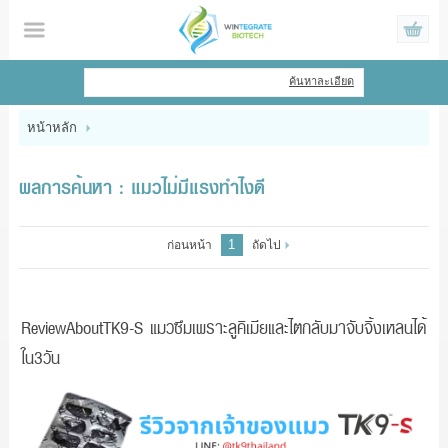
ไทย
|
English
ค้นหาละเอียด
เข้าสู่ระบบ
สมัครสมาชิก
หน้าหลัก
สินค้าที่สนใจ
( 0 )
ผลการค้นหา : แมวไม่มีแรงทำไงดี
หน้าหลัก
1
ก่อนหน้า
ถัดไป
สินค้า
ข้อมูล
ReviewAboutTK9-S แมวซึมเพราะลูคิเมียและไตกลับมาจับจิ้งเหลนได้
ใน3วัน
แจ้งชำระเงิน