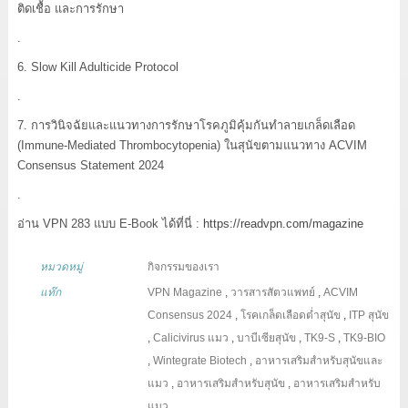
ติดเชื้อ และการรักษา
.
6. Slow Kill Adulticide Protocol
.
7. การวินิจฉัยและแนวทางการรักษาโรคภูมิคุ้มกันทำลายเกล็ดเลือด
(Immune-Mediated Thrombocytopenia) ในสุนัขตามแนวทาง ACVIM
Consensus Statement 2024
.
อ่าน VPN 283 แบบ E-Book ได้ที่นี่ :
https://readvpn.com/magazine
หมวดหมู่
กิจกรรมของเรา
แท๊ก
VPN Magazine
,
วารสารสัตวแพทย์
,
ACVIM
Consensus 2024
,
โรคเกล็ดเลือดต่ำสุนัข
,
ITP สุนัข
,
Calicivirus แมว
,
บาบีเซียสุนัข
,
TK9-S
,
TK9-BIO
,
Wintegrate Biotech
,
อาหารเสริมสำหรับสุนัขและ
แมว
,
อาหารเสริมสำหรับสุนัข
,
อาหารเสริมสำหรับ
แมว