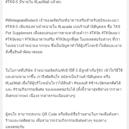
#TK9
-S มีขายใน
#LazMall
แล้วค่ะ
.
#WintegrateBiotech
เจ้าของผลิตภัณฑ์อาหารเสริมสำหรับสุนัขและแมว
#TK9
-S เพิ่มช่องทางจำหน่ายใน
#Lazada
แบบร้านค้านิติบุคคล ชื่อ TK9
Pet Supplement เพื่อตอบสนองการตามหาด้วยคำว่า
#TK9s
#TK9sแมว
#TK9sหมา
#TK9sอาหารเสริม
#TK9sถูกที่สุด
ในแพลตฟอร์มต่างๆ ที่เรา
ไม่เคยวางจำหน่ายมากก่อน ซึ่งเป็นปัญหาทำให้ผู้บริโภคเข้าใจผิดและอาจ
สั่งซื้อสินค้าผิดมาตลอด
.
ในโอกาสที่บริษัท จำหน่ายผลิตภัณฑ์เข้าปีที่ 5 มีลูกค้าเริ่มรู้จัก เข้าใจวิธีใช้
และตามหามากขึ้น เราจึงตัดสินใจ สมัครเป็นร้านค้านิติบุคคล หรือ
#LazMall
เพื่อให้ผู้บริโภคมั่นใจว่าได้สินค้า
#ของแท้
#ชำระบัตรเครดิตได้
และ
#ร่วมกิจกรรมพิเศษ
ของแพลตฟอร์มได้ (ทั้งนี้ราคาสุทธิต่างจากราคา
สั่งตรงจากเพจ เนื่องจากค่าธรรมเนียมต่างๆ)
.
ผู้สนใจ สามารถสแกน QR Code หรือพิมพ์ชื่อร้านตามในภาพเพื่อค้นหา
ร้านและกดติดตาม เพื่อสามารถร่วมกิจกรรมพิเศษต่างๆ ของทาง
แพลตฟอร์ม