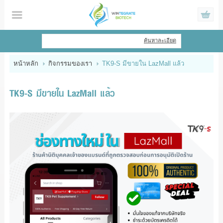
ไทย
|
English
ค้นหาละเอียด
เข้าสู่ระบบ
สมัครสมาชิก
หน้าหลัก
กิจกรรมของเรา
TK9-S มีขายใน LazMall แล้ว
สินค้าที่สนใจ
( 0 )
TK9-S มีขายใน LazMall แล้ว
หน้าหลัก
สินค้า
ข้อมูล
แจ้งชำระเงิน