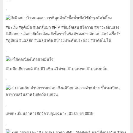
.
ตัวอย่างโรคและอาการที่ลูกค้าสั่งซื้อซ้ำเพื่อใช้บำรุงสัตว์เลี้ยง
#มะเร็ง
#ลูคิเมีย
#เอดส์แมว
#FIP
#ตับอักเสบ
#ไตวาย
#ภาวะอ่อนแรง
#เลือดจาง #พยาธิเม็ดเลือด #เชื้อราเรื้อรัง #ช่องปากอักเสบ #หวัดเรื้อรัง
#ภูมิแพ้ #แผลสด #แผลผ่าตัด #บำรุงประคับประคอง #ผ่าตัดไม่ได้
.
ใช้ต่อเนื่องได้อย่างมั่นใจ
#ไม่มีสเตียรอยด์ #ไม่มีไลซีน #ไม่ขม #ไม่แต่งรส #ไม่แต่งกลิ่น
.
ปลอดภัย ผ่านการทดสอบเชิงคลินิกก่อนวางจำหน่าย ขึ้นทะเบียน
อาหารเสริมสำหรับสัตว์ครบถ้วน
.
เลขทะเบียนอาหารสัตว์ควบคุมเฉพาะ: 01 08 64 0018
.
ขนาดทดลอง 10 แคปซูล ราคา 450.- (จัดส่งฟรี กรณีสั่งตรงกับบริษัท)