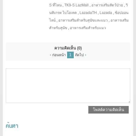
S ที่ไหน
,
TK9-S LazMall
,
อาหารเสริมสัตว์ป่วย
,
วิ
นทิเกรท ไบโอเทค
,
LazadaTH
,
Lazada
,
ช้อปออน
ไลน์
,
อาหารเสริมสำหรับสุนัขและแมว
,
อาหารเสริม
สำหรับสุนัข
,
อาหารเสริมสำหรับแมว
ความคิดเห็น
(0)
1
ก่อนหน้า
ถัดไป
โพสต์ความคิดเห็น
ค้นหา