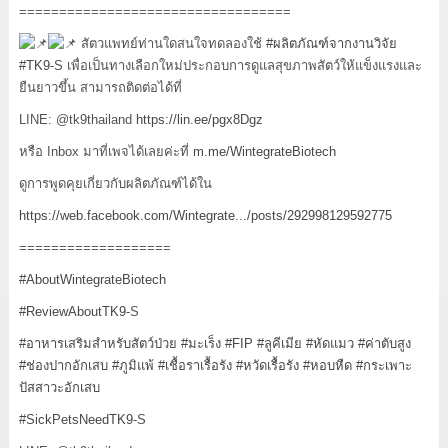
==================================
สัตวแพทย์ท่านใดสนใจทดลองใช้
#ผลิตภัณฑ์จากงานวิจัย
#TK9
-S เพื่อเป็นทางเลือกใหม่ประกอบการดูแลสุขภาพสัตว์ให้แข็งแรงและ
ยืนยาวขึ้น สามารถติดต่อได้ที่
LINE: @tk9thailand
https://lin.ee/pgx8Dgz
หรือ Inbox มาที่เพจได้เลยค่ะที่
m.me/WintegrateBiotech
ดูการพูดคุยเกี่ยวกับผลิตภัณฑ์ได้ใน
https://web.facebook.com/Wintegrate.../posts/292998129592775
===================
#AboutWintegrateBiotech
#ReviewAboutTK9
-S
#อาหารเสริมสำหรับสัตว์ป่วย
#มะเร็ง
#FIP
#ลูคีเมีย
#หัดแมว
#ค่าตับสูง
#ช่องปากอักเสบ
#ภูมิแพ้
#เชื้อราเรื้อรัง
#หวัดเรื้อรัง
#หอบหืด
#กระเพาะ
ปัสสาวะอักเสบ
#SickPetsNeedTK9
-S