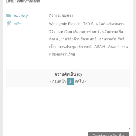
LINE: @tk9thailand
หมวดหมู่
กิจกรรมของเรา
แท๊ก
Wintegrate Biotech
,
TK9-S
,
ผลิตภัณฑ์จากงาน
วิจัย
,
มหาวิทยาลัยเกษตรศาสตร์
,
นวัตกรรมเพื่อ
สังคม
,
งานวิจัยด้านสัตวแพทย์
,
อาหารเสริมสัตว์
เลี้ยง
,
งานประชุมอธิการบดี
,
ASAIHL Award
,
งาน
แสดงผลงานวิจัย
ความคิดเห็น
(0)
1
ก่อนหน้า
ถัดไป