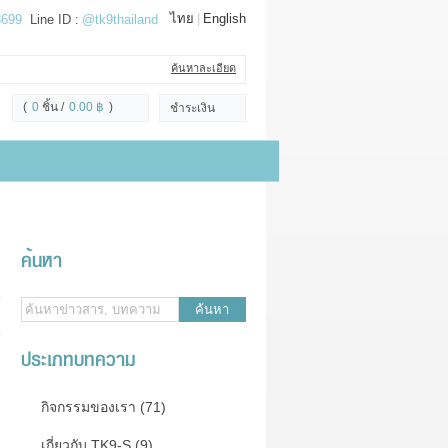
ไทย
|
English
3699
Line ID :
@tk9thailand
ค้นหาละเอียด
(
0
ชิ้น
0.00 ฿
)
ชำระเงิน
ค้นหา
ค้นหา
ประเภทบทความ
กิจกรรมของเรา (71)
เกี่ยวกับ TK9-S (9)