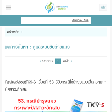
ไทย
|
English
ค้นหาละเอียด
เข้าสู่ระบบ
สมัครสมาชิก
หน้าหลัก
สินค้าที่สนใจ
( 0 )
ผลการค้นหา : ดูแลระบบขับถ่ายแมว
หน้าหลัก
1
ก่อนหน้า
ถัดไป
สินค้า
ข้อมูล
ReviewAboutTK9-S เรื่องที่ 53 รีวิวกรณีใช้บำรุงแมวเป็นกระเพาะ
ปัสสาวะอักเสบ
แจ้งชำระเงิน