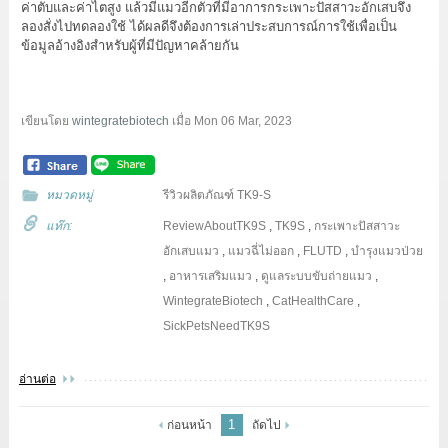
ค่าตับและค่าไตสูง แล้วมีแมวอีกตัวที่มีอาการกระเพาะปัสสาวะอักเสบจึง
ลองสั่งไปทดลองใช้ ได้ผลดีจึงต้องการเล่าประสบการณ์การใช้เพื่อเป็น
ข้อมูลอ้างอิงสำหรับผู้ที่มีปัญหาคล้ายกัน
เขียนโดย
wintegratebiotech
เมื่อ
Mon 06 Mar, 2023
หมวดหมู่
รีวิวผลิตภัณฑ์ TK9-S
แท๊ก:
ReviewAboutTK9S
,
TK9S
,
กระเพาะปัสสาวะ
อักเสบแมว
,
แมวฉี่ไม่ออก
,
FLUTD
,
บำรุงแมวป่วย
,
อาหารเสริมแมว
,
ดูแลระบบขับถ่ายแมว
,
WintegrateBiotech
,
CatHealthCare
,
SickPetsNeedTK9S
อ่านต่อ
1
ก่อนหน้า
ถัดไป