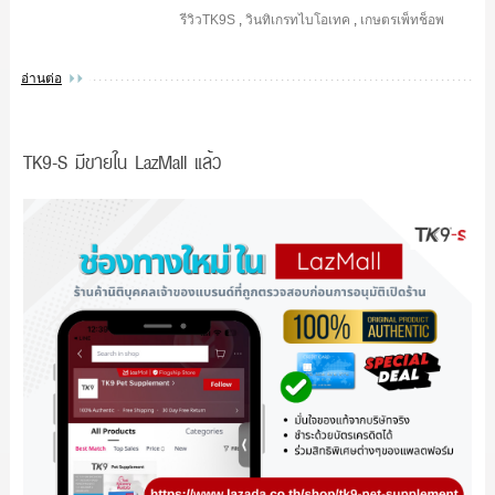
รีวิวTK9S
,
วินทิเกรทไบโอเทค
,
เกษตรเพ็ทช็อพ
อ่านต่อ
TK9-S มีขายใน LazMall แล้ว