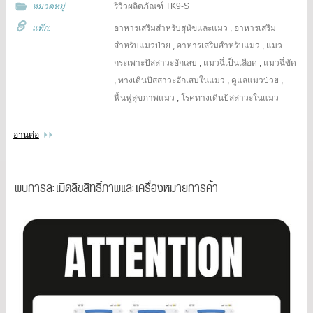
หมวดหมู่
รีวิวผลิตภัณฑ์ TK9-S
แท๊ก:
อาหารเสริมสำหรับสุนัขและแมว
,
อาหารเสริม
สำหรับแมวป่วย
,
อาหารเสริมสำหรับแมว
,
แมว
กระเพาะปัสสาวะอักเสบ
,
แมวฉี่เป็นเลือด
,
แมวฉี่ขัด
,
ทางเดินปัสสาวะอักเสบในแมว
,
ดูแลแมวป่วย
,
ฟื้นฟูสุขภาพแมว
,
โรคทางเดินปัสสาวะในแมว
อ่านต่อ
พบการละเมิดลิขสิทธิ์ภาพและเครื่องหมายการค้า