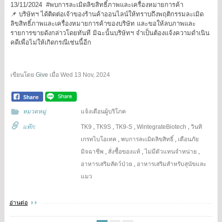
13/11/2024 #พบการละเมิดลิขสิทธิ์ภาพและเครื่องหมายการค้า
📌 บริษัทฯ ได้ติดต่อเจ้าของร้านค้าออนไลน์ให้ทราบถึงพฤติกรรมละเมิด
ลิขสิทธิ์ภาพและเครื่องหมายการค้าของบริษัท และขอให้ลบภาพและ
รายการขายดังกล่าวโดยทันที มิฉะนั้นบริษัทฯ จำเป็นต้องแจ้งความดำเนิน
คดีเพื่อไม่ให้เกิดกรณีเช่นนี้อีก
เขียนโดย
Give
เมื่อ
Wed 13 Nov, 2024
หมวดหมู่
แจ้งเตือนผู้บริโภค
แท๊ก:
TK9
,
TK9S
,
TK9-S
,
WintegrateBiotech
,
วินทิ
เกรทไบโอเทค
,
พบการละเมิดลิขสิทธิ์
,
เตือนภัย
มิจฉาชีพ
,
สั่งซื้อของแท้
,
ไม่มีตัวแทนจำหน่าย
,
อาหารเสริมสัตว์ป่วย
,
อาหารเสริมสำหรับสุนัขและ
แมว
อ่านต่อ