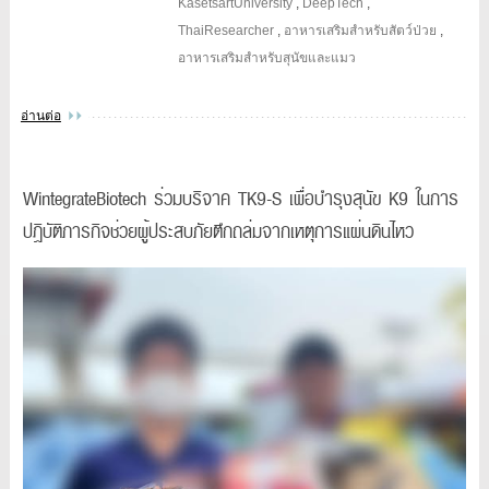
KasetsartUniversity
,
DeepTech
,
ThaiResearcher
,
อาหารเสริมสำหรับสัตว์ป่วย
,
อาหารเสริมสำหรับสุนัขและแมว
อ่านต่อ
WintegrateBiotech ร่วมบริจาค TK9-S เพื่อบำรุงสุนัข K9 ในการ
ปฏิบัติภารกิจช่วยผู้ประสบภัยตึกถล่มจากเหตุการแผ่นดินไหว