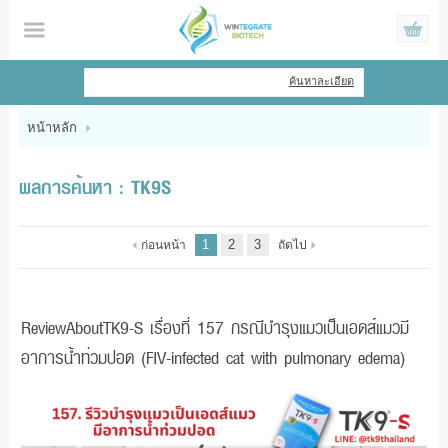
ไทย
|
English
ค้นหาละเอียด
เข้าสู่ระบบ
สมัครสมาชิก
หน้าหลัก
สินค้าที่สนใจ
( 0 )
ผลการค้นหา : TK9S
หน้าหลัก
1
2
3
ก่อนหน้า
ถัดไป
สินค้า
ข้อมูล
ReviewAboutTK9-S เรื่องที่ 157 กรณีบำรุงแมวเป็นเอดส์แมวมี
อาการน้ำท่วมปอด (FIV-infected cat with pulmonary edema)
แจ้งชำระเงิน