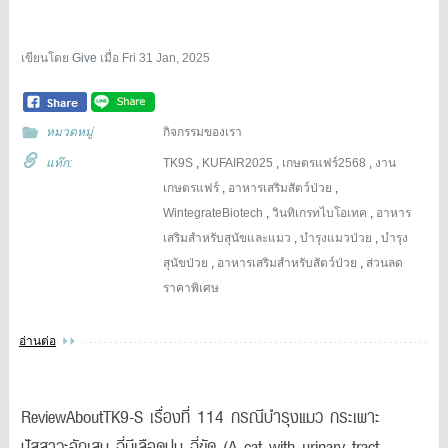
เขียนโดย
Give
เมื่อ
Fri 31 Jan, 2025
หมวดหมู่
กิจกรรมของเรา
แท๊ก:
TK9S
,
KUFAIR2025
,
เกษตรแฟร์2568
,
งาน
เกษตรแฟร์
,
อาหารเสริมสัตว์ป่วย
,
WintegrateBiotech
,
วินทิเกรทไบโอเทค
,
อาหาร
เสริมสำหรับสุนัขและแมว
,
บำรุงแมวป่วย
,
บำรุง
สุนัขป่วย
,
อาหารเสริมสำหรับสัตว์ป่วย
,
ส่วนลด
ราคาพิเศษ
อ่านต่อ
ReviewAboutTK9-S เรื่องที่ 114 กรณีบำรุงแมว กระเพาะ
ปัสสาวะอักเสบ ฉี่มีเลือดปน ฉี่ขัด (A cat with urinary tract