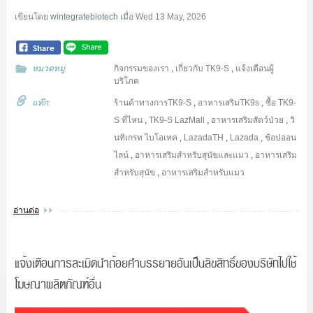
เขียนโดย
wintegratebiotech
เมื่อ
Wed 13 May, 2026
หมวดหมู่
กิจกรรมของเรา
,
เกี่ยวกับ TK9-S
,
แจ้งเตือนผู้
บริโภค
แท๊ก:
ร้านค้าทางการTK9-S
,
อาหารเสริมTK9s
,
ซื้อ TK9-
S ที่ไหน
,
TK9-S LazMall
,
อาหารเสริมสัตว์ป่วย
,
วิ
นทิเกรท ไบโอเทค
,
LazadaTH
,
Lazada
,
ช้อปออน
ไลน์
,
อาหารเสริมสำหรับสุนัขและแมว
,
อาหารเสริม
สำหรับสุนัข
,
อาหารเสริมสำหรับแมว
อ่านต่อ
แจ้งเตือนการละเมิดนำถ้อยคำบรรยายอันเป็นลิขสิทธิ์ของบริษัทไปใช้
โฆษณาผลิตภัณฑ์อื่น