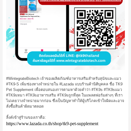
#WintegrateBiotech
เจ้าของผลิตภัณฑ์อาหารเสริมสำหรับสุนัขและแมว
#TK9
-S เพิ่มช่องทางจำหน่ายใน
#Lazada
แบบร้านค้านิติบุคคล ชื่อ TK9
Pet Supplement เพื่อตอบสนองการตามหาด้วยคำว่า
#TK9s
#TK9sแมว
#TK9sหมา
#TK9sอาหารเสริม
#TK9sถูกที่สุด
ในแพลตฟอร์มต่างๆ ที่เรา
ไม่เคยวางจำหน่ายมากก่อน ซึ่งเป็นปัญหาทำให้ผู้บริโภคเข้าใจผิดและอาจ
สั่งซื้อสินค้าผิดมาตลอด
ลิ้งค์เข้าสู่ร้านของเราคือ:
https://www.lazada.co.th/shop/tk9-pet-supplement