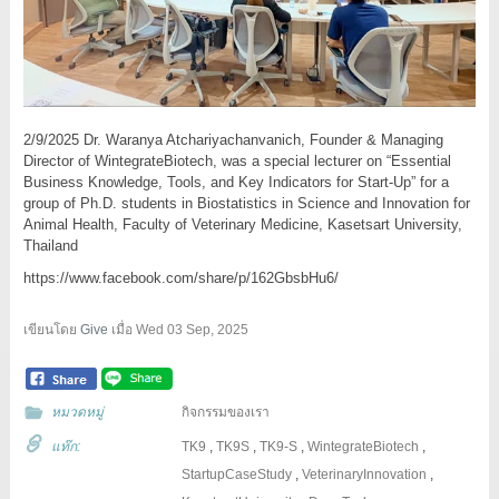
2/9/2025 Dr. Waranya Atchariyachanvanich, Founder & Managing
Director of WintegrateBiotech, was a special lecturer on “Essential
Business Knowledge, Tools, and Key Indicators for Start-Up” for a
group of Ph.D. students in Biostatistics in Science and Innovation for
Animal Health, Faculty of Veterinary Medicine, Kasetsart University,
Thailand
https://www.facebook.com/share/p/162GbsbHu6/
เขียนโดย
Give
เมื่อ
Wed 03 Sep, 2025
หมวดหมู่
กิจกรรมของเรา
แท๊ก:
TK9
,
TK9S
,
TK9-S
,
WintegrateBiotech
,
StartupCaseStudy
,
VeterinaryInnovation
,