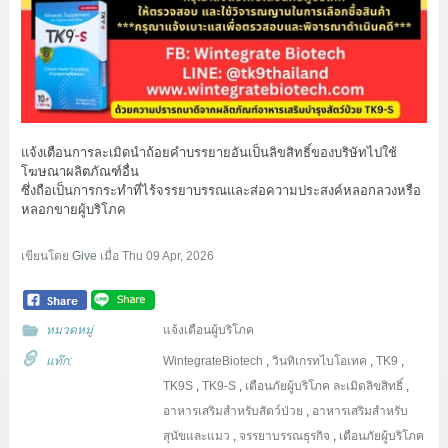
แจ้งเตือนการละเมิดนำถ้อยคำบรรยายอันเป็นลิขสิทธิ์ของบริษัทไปใช้
โฆษณาผลิตภัณฑ์อื่น
ซึ่งถือเป็นการกระทำที่ไร้จรรยาบรรณและส่อความประสงค์หลอกลวงหรือ
หลอกขายผู้บริโภค
เขียนโดย
Give
เมื่อ
Thu 09 Apr, 2026
หมวดหมู่
แจ้งเตือนผู้บริโภค
แท๊ก:
WintegrateBiotech
,
วินทิเกรทไบโอเทค
,
TK9
,
TK9S
,
TK9-S
,
เตือนภัยผู้บริโภค
ละเมิดลิขสิทธิ์
,
อาหารเสริมสำหรับสัตว์ป่วย
,
อาหารเสริมสำหรับ
สุนัขและแมว
,
จรรยาบรรณธุรกิจ
,
เตือนภัยผู้บริโภค