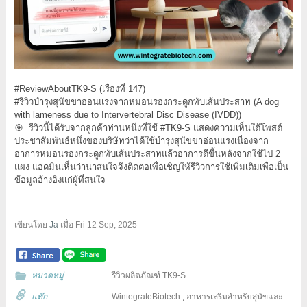
#ReviewAboutTK9-S (เรื่องที่ 147)
#รีวิวบำรุงสุนัขขาอ่อนแรงจากหมอนรองกระดูกทับเส้นประสาท (A dog
with lameness due to Intervertebral Disc Disease (IVDD))
🎯 รีวิวนี้ได้รับจากลูกค้าท่านหนึ่งที่ใช้ #TK9-S แสดงความเห็นใต้โพสต์
ประชาสัมพันธ์หนึ่งของบริษัทว่าได้ใช้บำรุงสุนัขขาอ่อนแรงเนื่องจาก
อาการหมอนรองกระดูกทับเส้นประสาทแล้วอาการดีขี้นหลังจากใช้ไป 2
แผง แอดมินเห็นว่าน่าสนใจจึงติดต่อเพื่อเชิญให้รีวิวการใช้เพิ่มเติมเพื่อเป็น
ข้อมูลอ้างอิงแก่ผู้ที่สนใจ
เขียนโดย
Ja
เมื่อ
Fri 12 Sep, 2025
หมวดหมู่
รีวิวผลิตภัณฑ์ TK9-S
แท๊ก:
WintegrateBiotech
,
อาหารเสริมสำหรับสุนัขและ