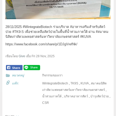
28/11/2025 #WintegrateBiotech ร่วมบริจาค #อาหารเสริมสำหรับสัตว์
ป่วย #TK9-S เพื่อช่วยเหลือสัตว์ป่วยในพื้นที่น้ำท่วมภาคใต้ ผ่าน #สมาคม
นิสิตเก่าสัตวแพทยศาสตร์มหาวิทจาลัยเกษตรศาสตร์ #KUVA
https://www.facebook.com/share/p/1DJgVrefNk/
เขียนโดย
Give
เมื่อ
Fri 28 Nov, 2025
หมวดหมู่
กิจกรรมของเรา
แท๊ก:
WintegrateBiotech
,
TK9S
,
KUVA
,
สมาคมนิสิต
เก่าสัตวแพทยศาสตร์มหาวิทจาลัยเกษตรศาสตร์
,
น้ำท่วมภาคใต้
,
บริจาคอาหารสัตว์
,
บำรุงสัตว์ป่วย
,
CSR