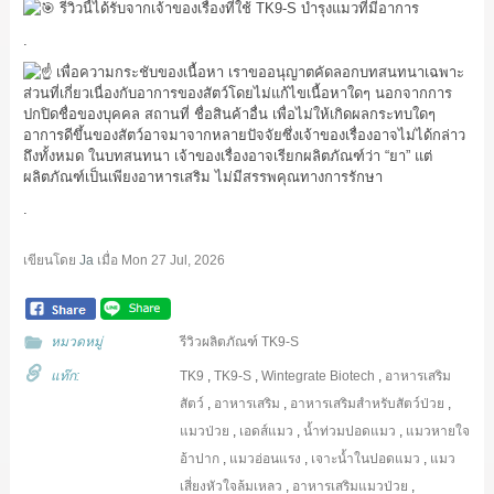
รีวิวนี้ได้รับจากเจ้าของเรื่องที่ใช้ TK9-S บำรุงแมวที่มีอาการ
.
เพื่อความกระชับของเนื้อหา เราขออนุญาตคัดลอกบทสนทนาเฉพาะ
ส่วนที่เกี่ยวเนื่องกับอาการของสัตว์โดยไม่แก้ไขเนื้อหาใดๆ นอกจากการ
ปกปิดชื่อของบุคคล สถานที่ ชื่อสินค้าอื่น เพื่อไม่ให้เกิดผลกระทบใดๆ
อาการดีขึ้นของสัตว์อาจมาจากหลายปัจจัยซึ่งเจ้าของเรื่องอาจไม่ได้กล่าว
ถึงทั้งหมด ในบทสนทนา เจ้าของเรื่องอาจเรียกผลิตภัณฑ์ว่า “ยา” แต่
ผลิตภัณฑ์เป็นเพียงอาหารเสริม ไม่มีสรรพคุณทางการรักษา
.
เขียนโดย
Ja
เมื่อ
Mon 27 Jul, 2026
หมวดหมู่
รีวิวผลิตภัณฑ์ TK9-S
แท๊ก:
TK9
,
TK9-S
,
Wintegrate Biotech
,
อาหารเสริม
สัตว์
,
อาหารเสริม
,
อาหารเสริมสำหรับสัตว์ป่วย
,
แมวป่วย
,
เอดส์แมว
,
น้ำท่วมปอดแมว
,
แมวหายใจ
อ้าปาก
,
แมวอ่อนแรง
,
เจาะน้ำในปอดแมว
,
แมว
เสี่ยงหัวใจล้มเหลว
,
อาหารเสริมแมวป่วย
,