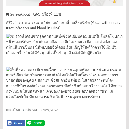
#ReviewAboutTK9
-S (เรื่องที่ 114)
#รีวิวบำรุงแมวกระเพาะปัสสาวะอักเสบฉี่ปนเลือดฉี่ขัด
(A cat with urinary
tract infection and blood in urine)
รีวิวนี้ได้รับจากลูกค้าท่านหนึ่งซึ่งได้เขียนคอมเม้นต์ในโพสต์โฆษณา
หนึ่งของบริษัทฯ เกี่ยวกับแมวปัสสาวะมีเลือดปนและปัสสาวะขัดบ่อย แอ
ดมินเห็นว่าเป็นกรณีที่พบบ่อยจึงติดต่อเรียนเชิญให้ส่งรีวิวการใช้เพิ่มเติม
เจ้าของเรื่องยินดีให้ข้อมูลเพื่อเป็นข้อมูลอ้างอิงให้กับผู้ที่สนใจ
.
เพื่อความกระชับของเนื้อหา เราขออนุญาตคัดลอกบทสนทนาเฉพาะ
ส่วนที่เกี่ยวเนื่องกับอาการของสัตว์โดยไม่แก้ไขเนื้อหาใดๆ นอกจากการ
ปกปิดชื่อของบุคคล สถานที่ ชื่อสินค้าอื่น เพื่อไม่ให้เกิดผลกระทบใดๆ
อาการดีขึ้นของสัตว์อาจมาจากหลายปัจจัยซึ่งเจ้าของเรื่องอาจไม่ได้กล่าว
ถึงทั้งหมด ในบทสนทนา เจ้าของเรื่องอาจเรียกผลิตภัณฑ์ว่า “ยา” แต่
ผลิตภัณฑ์เป็นเพียงอาหารเสริม ไม่มีสรรพคุณทางการรักษา
เขียนโดย
JA
เมื่อ
Sat 30 Nov, 2024