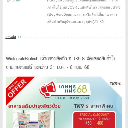
แท๊ก:
TK9S
,
K9
,
สุนัขกู้ภัย
,
WintegrateBiotech
,
วินทิ
เกรทไบโอเทค
,
CSR
,
แผ่นดินไหว
,
ตึกถล่ม
,
บำรุง
สุนัข
,
HeroDogs
,
อาหารเสริมสัตว์เลี้ยง
,
อาหาร
เสริมสำหรับสุนัขและแมว
,
สุนัขกู้ภัย K9
อ่านต่อ
WintegrateBiotech เจ้าของผลิตภัณฑ์ TK9-S จัดแสดงสินค้าใน
งานเกษตรแฟร์ ระหว่าง 31 ม.ค. - 8 ก.พ. 68