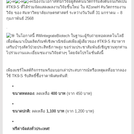
เนื่องในโอกาสที่นักวิจัยผู้คิดค้นนวัตกรรมตั้งต้นจนเกิดเป็น
#TK9
-S ที่ได้ร่วมจัดแสดงผลงานวิจัยชิ้นใหม่ ใน
#ZoneH
#นวัตกรรมงาน
วิจัย
ของ
#มหาวิทยาลัยเกษตรศาสตร์
ระหว่างวันวันที่ 31 มกราคม – 8
กุมภาพันธ์ 2568
.
ในโอกาสนี้
#WintegrateBiotech
ในฐานะผู้รับถ่ายทอดเทคโนโลยี
เพื่อพัฒนาเป็นผลิตภัณฑ์เชิงพาณิชย์แต่เพียงผู้เดียวของ
#TK9
-S
#อาหาร
เสริมบำรุงสัตว์ป่วยประสิทธิภาพสูง
ขอร่วมประชาสัมพันธ์เชิญชวนทุกท่าน
ไปร่วมงานและเยี่ยมชมงานวิจัยต่างๆ โดยจัดโปรโมชั่นดังนี้
เพียงแชร์โพสต์กิจกรรมพร้อมบอกเล่าประสบการณ์หรือเหตุผลที่อยากลอง
ใช้ TK9-S รับสิทธิ์ซื้อราคาพิเศษทันที:
ขนาดทดลอง:
ลดเหลือ
400 บาท
(จาก 450 บาท)
ขนาดปกติ:
ลดเหลือ
1,100 บาท
(จาก 1,200 บาท)
ฟรีค่าจัดส่งทั่วประเทศ!