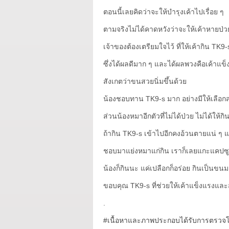
ตอนนี้เลยคิดว่าจะให้บำรุงเค้าไปเรื่อย ๆ
ตามจริงไม่ได้คาดหวังว่าจะให้เค้าหายป
เจ้าของต้องเตรียมใจไว้ ที่ให้เค้ากิน TK9-s
ซึ่งได้ผลดีมาก ๆ และได้ผลพวงคือเค้าแข็ง
สังเกตว่าขนสวยนิ่มขึ้นด้วย
น้องชอบทาน TK9-s มาก อย่างมีให้เลือกส
ส่วนน้องหมาอีกตัวที่ไม่ได้ป่วย ไม่ได้ให้
ถ้ากิน TK9-s เข้าไปอีกคงอ้วนตายแน่ ๆ 
ชอบมาแย่งหมาแก่กิน เราก็เลยแกะแคปซูล
น้องก็กินนะ แค่เปลือกก็อร่อย กินเป็นขน
ขอบคุณ TK9-s ที่ช่วยให้เค้าแข็งแรงและส
.
#เนื้อหาและภาพประกอบได้รับการตรวจโด