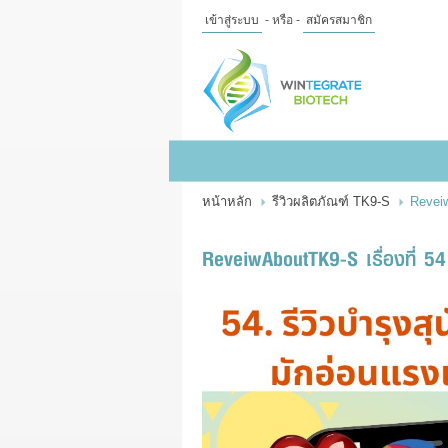
เข้าสู่ระบบ
- หรือ -
สมัครสมาชิก
ไทย
|
English
เข้าสู่
ระบบ
- หรือ -
สมัคร
สมาชิก
หน้าหลัก
รีวิวผลิตภัณฑ์ TK9-S
Reveiw
สินค้าที่สนใจ
( 0 )
หน้าหลัก
สินค้า
ข้อมูล
ReveiwAboutTK9-S เรื่องที่ 54
แจ้งชำระเงิน