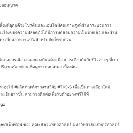
่ขออนุญาต
ลี้ยงที่อุดมด้วยโปรตีนและเอนไซม์คุณภาพสูงที่ผ่านกระบวนการ
นเรื่องของความปลอดภัยได้มีการทดสอบความเป็นพิษแล้ว และผ่าน
ะเบียนอาหารเสริมสำหรับสัตว์ครบถ้วน
์แต่ละกรณีอาจแตกต่างกันแม้จะมีอาการเดียวกันกับรีวิวต่างๆ ที่เรา
ริมาณน้อยก่อนเพื่อดูการตอบสนองเบื้องต้น
ดลองใช้
#ผลิตภัณฑ์จากงานวิจัย
#TK9
-S เพื่อเป็นทางเลือกใหม่
ืนยาวขึ้น สามารถติดต่อเพื่อรับตัวอย่างฟรีได้ที่
Dgz
ษตรเพ็ทช็อพ
ของ คณะสัตวแพทยศาสตร์ มหาวิทยาลัยเกษตรศาสตร์