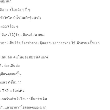
องหมาแก่
มีอาการไอแห้ง ๆ ถี่ ๆ
วใจโต มีน้ำในเยื่อหุ้มหัวใจ
าะออกเรื่อย ๆ
ด้ มีแรงไว้สู้โรค มีแรงไปหาหมอ
ินเพราะเห็นรีวิวเรื่องช่วยกระตุ้นความอยากอาหาร ให้เค้าทานครั้งแรก
ปเดินเล่น คนในซอยชมว่าเดินเก่ง
ล้วค่อยเดินต่อ
ูมีแรงเยอะขึ้น
แล้ว ดีขึ้นมาก
กับ TK9-s โดยตรง
เกตว่าเค้าเริ่มไอมากขึ้นกว่าเดิม
ให้กินแล้วอาการไอลดลงเยอะมาก