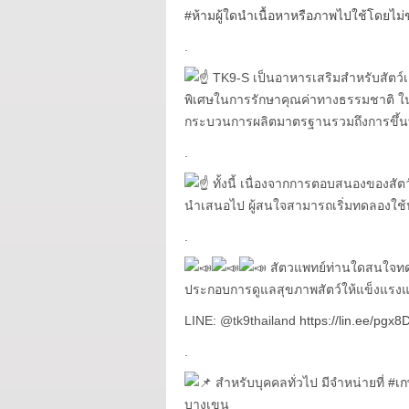
#ห้ามผู้ใดนำเนื้อหาหรือภาพไปใช้โดยไม
.
TK9-S เป็นอาหารเสริมสำหรับสัตว์เ
พิเศษในการรักษาคุณค่าทางธรรมชาติ ใ
กระบวนการผลิตมาตรฐานรวมถึงการขึ้นท
.
ทั้งนี้ เนื่องจากการตอบสนองของสัตว
นำเสนอไป ผู้สนใจสามารถเริ่มทดลองใช้ป
.
สัตวแพทย์ท่านใดสนใจท
ประกอบการดูแลสุขภาพสัตว์ให้แข็งแรงและย
LINE: @tk9thailand
https://lin.ee/pgx8
.
สำหรับบุคคลทั่วไป มีจำหน่ายที่
#เก
บางเขน