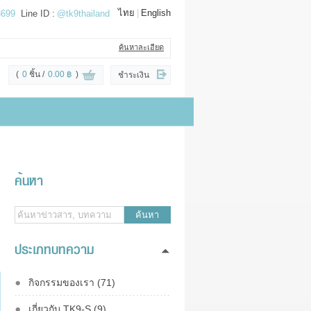
ไทย
|
English
3699
Line ID :
@tk9thailand
ค้นหาละเอียด
(
0
ชิ้น
0.00 ฿
)
ชำระเงิน
ค้นหา
ค้นหา
ประเภทบทความ
กิจกรรมของเรา (71)
เกี่ยวกับ TK9-S (9)