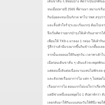
เดินขาสั่น ๆ มีหอบบ้าง คิดว่าเป็นปกติข
จนเมื่อปลายปี 2565 ที่ผ่านมา หมาแก่เริ่ม
กินน้อยลงจนเป็นกังวล พาไป รพส.สรุปว่าหั
และลิ้นหัวใจรั่ว(ระยะเริ่มแรก) ต้องไปเจ
จึงเริ่มคิดว่าอยากบำรุงให้เค้ากินอาหารไ
เพื่อนให้ TK9-s มาลอง 1 กล่อง ให้เค้าก
รู้สึกว่าเค้ามีแรงมากขึ้นกินข้าวเกลี้ยงเลย
จากนั้นเลยลองให้กินทุกวัน เวลาพาเค้าไ
เมื่อก่อนเดินขาสั่น ๆ เดินแล้วจะหยุดพักแ
แต่ตอนนี้เดินต่อเนื่องนานแทบไม่พักเลย ด
และสังเกตเรื่องอาการไอ แค่ก ๆ ไม่ค่อยไอ
เรื่องอาการไอ ตอนแรกไม่แน่ใจว่าเกี่ยว
แต่มีช่วงหนึ่งลองหยุดไป 1 สัปดาห์กว่า สัง
เลยกลับมาให้กินแบบสองวันให้ทีนึง พอ