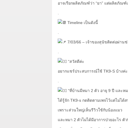
อาจเรียกผลิตภัณฑ์ว่า “ยา” แต่ผลิตภัณฑ
.
Timeline เป็นดังนี้
.
7/03/66 – เจ้าของสุนัขติดต่อผ่านช
.
“สวัสดีค่ะ
อยากแชร์ประสบการณ์ใช้ TK9-S บ้างค่ะ พอ
.
“ที่บ้านมีหมา 2 ตัว อายุ 9 ปี และห
ได้รู้จัก TK9-s กดติดตามเพจไว้แต่ไม่ได
เพราะส่วนใหญ่เห็นรีวิวใช้กับน้องแมว
และหมา 2 ตัวไม่ได้มีอาการป่วยอะไร ตัวที