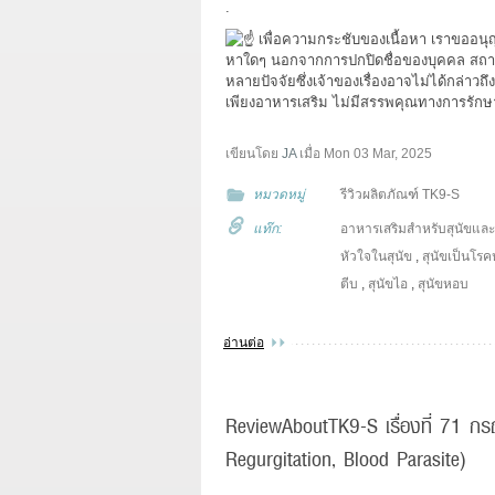
.
เพื่อความกระชับของเนื้อหา เราขออนุญ
หาใดๆ นอกจากการปกปิดชื่อของบุคคล สถานที่
หลายปัจจัยซึ่งเจ้าของเรื่องอาจไม่ได้กล่าวถ
เพียงอาหารเสริม ไม่มีสรรพคุณทางการรักษ
เขียนโดย
JA
เมื่อ
Mon 03 Mar, 2025
หมวดหมู่
รีวิวผลิตภัณฑ์ TK9-S
แท๊ก:
อาหารเสริมสำหรับสุนัขแล
หัวใจในสุนัข
,
สุนัขเป็นโรค
ตีบ
,
สุนัขไอ
,
สุนัขหอบ
อ่านต่อ
ReviewAboutTK9-S เรื่องที่ 71 กรณี
Regurgitation, Blood Parasite)