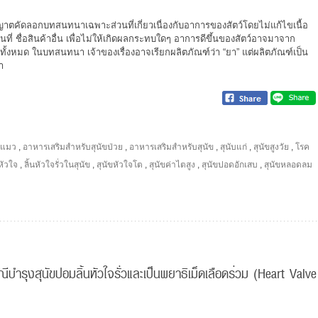
าตคัดลอกบทสนทนาเฉพาะส่วนที่เกี่ยวเนื่องกับอาการของสัตว์โดยไม่แก้ไขเนื้อ
 ชื่อสินค้าอื่น เพื่อไม่ให้เกิดผลกระทบใดๆ อาการดีขึ้นของสัตว์อาจมาจาก
ึงทั้งหมด ในบทสนทนา เจ้าของเรื่องอาจเรียกผลิตภัณฑ์ว่า “ยา” แต่ผลิตภัณฑ์เป็น
า
ะแมว
,
อาหารเสริมสำหรับสุนัขป่วย
,
อาหารเสริมสำหรับสุนัข
,
สุนับแก่
,
สุนัขสูงวัย
,
โรค
หัวใจ
,
ลิ้นหัวใจรั่วในสุนัข
,
สุนัขหัวใจโต
,
สุนัขค่าไตสูง
,
สุนัขปอดอักเสบ
,
สุนัขหลอดลม
บำรุงสุนัขปอมลิ้นหัวใจรั่วและเป็นพยาธิเม็ดเลือดร่วม (Heart Valve