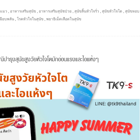
ะแมว
,
อาหารเสริมสุนัข
,
อาหารเสริมสุนัชป่วย
,
สุนัขลิ้นหัวใจรั่ว
,
สุนัขหัวใจโต
,
สุนัขหอบ
ฉียบพลัน
,
โรคหัวใจในสุนัข
,
พยาธิเม็ดเลือดในสุนัข
ีบำรุงสุนัขสูงวัยหัวใจโตมักอ่อนแรงและไอแห้งๆ