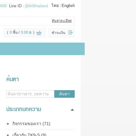
ไทย
|
English
3699
Line ID :
@tk9thailand
ค้นหาละเอียด
(
0
ชิ้น
0.00 ฿
)
ชำระเงิน
ค้นหา
ค้นหา
ประเภทบทความ
กิจกรรมของเรา (71)
เกี่ยวกับ TK9-S (9)