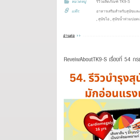
หมวดหมู่
รีวิวผลิตภัณฑ์ TK9-S
แท๊ก:
อาหารเสริมสำหรับสุนัขแล
,
สุนัขไอ
,
สุนัขน้ำท่วมปอดเ
อ่านต่อ
ReveiwAboutTK9-S เรื่องที่ 54 กรณ