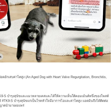
บปอดอักเสบค่าไตสูง
(An Aged Dog with Heart Valve Regurgitation, Bronchitis,
K9
-S บำรุงสุนัขและแมวหลายเคสและได้ให้ความเห็นใต้คอมเม้นต์หนึ่งของโพสต์
ช้
#TK9
-S บำรุงสุนัขแก่เป็นโรคหัวใจมีอาการไอและค่าไตสูง แอดมินจึงได้ติดต่อ
นุญาตนำมาเผยแพร่