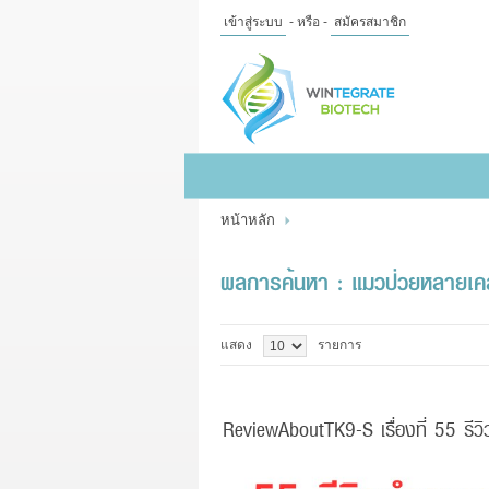
เข้าสู่ระบบ
- หรือ -
สมัครสมาชิก
ไทย
|
English
เข้าสู่
ระบบ
- หรือ -
สมัคร
สมาชิก
หน้าหลัก
สินค้าที่สนใจ
( 0 )
หน้าหลัก
สินค้า
ข้อมูล
ผลการค้นหา : แมวป่วยหลายเค
แจ้งชำระเงิน
แสดง
รายการ
ReviewAboutTK9-S เรื่องที่ 55 รีวิ