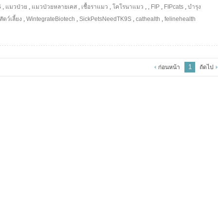
S
,
แมวป่วย
,
แมวป่วยหลายเคส
,
เชื้อราแมว
,
โคโรนาแมว
,
,
FIP
,
FIPcats
,
บำรุง
ตว์เลี้ยง
,
WintegrateBiotech
,
SickPetsNeedTK9S
,
cathealth
,
felinehealth
1
ก่อนหน้า
ถัดไป