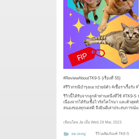
#ReviewAboutTK9
-S (เรื่องที่ 55)
#รีวิวกรณีบำรุงแมวป่วย6ตัว
#เชื้อราเรื้อรัง
#
รีวิวนี้ได้รับจากลูกค้าท่านหนึ่งที่ใช้
#TK9
-S 
เนื่องจากได้รับเชื้อไวรัสโคโรนา และตัวสุด
สนองของทุกเคสดี จึงยินดีเล่าประสบการณ์และใ
เขียนโดย
Ja
เมื่อ
Wed 29 Mar, 2023
หมวดหมู่
รีวิวผลิตภัณฑ์ TK9-S