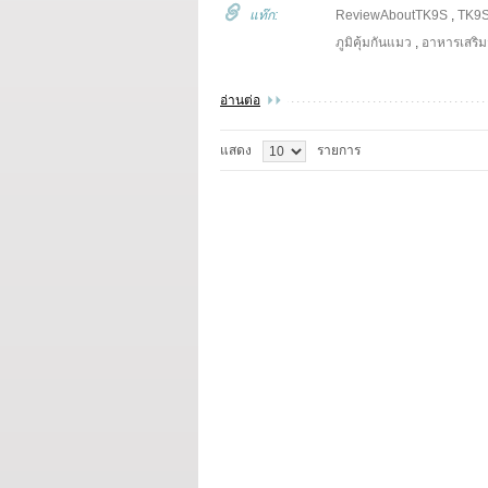
แท๊ก:
ReviewAboutTK9S
,
TK9
ภูมิคุ้มกันแมว
,
อาหารเสริมสั
อ่านต่อ
แสดง
รายการ