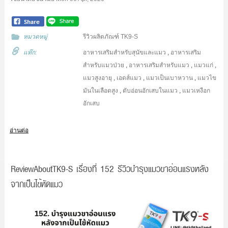
หมวดหมู่
รีวิวผลิตภัณฑ์ TK9-S
แท๊ก:
อาหารเสริมสำหรับสุนัขและแมว
,
อาหารเสริม
สำหรับแมวป่วย
,
อาหารเสริมสำหรับแมว
,
แมวแก่
,
แมวสูงอายุ
,
เอดส์แมว
,
แมวเป็นเบาหวาน
,
แมวไข
มันในเลือดสูง
,
ตับอ่อนอักเสบในแมว
,
แมวเหงือก
อักเสบ
อ่านต่อ
ReviewAboutTK9-S เรื่องที่ 152 รีวิวบำรุงแมวขาอ่อนแรงหลัง
จากเป็นไข้หัดแมว