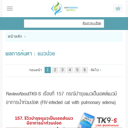
ไทย
|
English
ค้นหาละเอียด
เข้าสู่ระบบ
สมัครสมาชิก
หน้าหลัก
สินค้าที่สนใจ
( 0 )
ผลการค้นหา : แมวป่วย
หน้าหลัก
1
2
3
4
5
6
ก่อนหน้า
ถัดไป
สินค้า
ข้อมูล
ReviewAboutTK9-S เรื่องที่ 157 กรณีบำรุงแมวเป็นเอดส์แมวมี
อาการน้ำท่วมปอด (FIV-infected cat with pulmonary edema)
แจ้งชำระเงิน