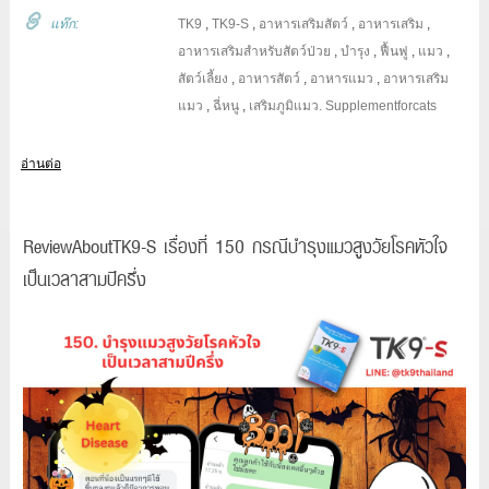
แท๊ก:
TK9
,
TK9-S
,
อาหารเสริมสัตว์
,
อาหารเสริม
,
อาหารเสริมสำหรับสัตว์ป่วย
,
บำรุง
,
ฟื้นฟู
,
แมว
,
สัตว์เลี้ยง
,
อาหารสัตว์
,
อาหารแมว
,
อาหารเสริม
แมว
,
ฉี่หนู
,
เสริมภูมิแมว. Supplementforcats
อ่านต่อ
ReviewAboutTK9-S เรื่องที่ 150 กรณีบำรุงแมวสูงวัยโรคหัวใจ
เป็นเวลาสามปีครึ่ง