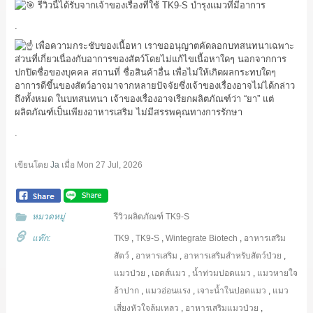
รีวิวนี้ได้รับจากเจ้าของเรื่องที่ใช้ TK9-S บำรุงแมวที่มีอาการ
.
เพื่อความกระชับของเนื้อหา เราขออนุญาตคัดลอกบทสนทนาเฉพาะ
ส่วนที่เกี่ยวเนื่องกับอาการของสัตว์โดยไม่แก้ไขเนื้อหาใดๆ นอกจากการ
ปกปิดชื่อของบุคคล สถานที่ ชื่อสินค้าอื่น เพื่อไม่ให้เกิดผลกระทบใดๆ
อาการดีขึ้นของสัตว์อาจมาจากหลายปัจจัยซึ่งเจ้าของเรื่องอาจไม่ได้กล่าว
ถึงทั้งหมด ในบทสนทนา เจ้าของเรื่องอาจเรียกผลิตภัณฑ์ว่า “ยา” แต่
ผลิตภัณฑ์เป็นเพียงอาหารเสริม ไม่มีสรรพคุณทางการรักษา
.
เขียนโดย
Ja
เมื่อ
Mon 27 Jul, 2026
หมวดหมู่
รีวิวผลิตภัณฑ์ TK9-S
แท๊ก:
TK9
,
TK9-S
,
Wintegrate Biotech
,
อาหารเสริม
สัตว์
,
อาหารเสริม
,
อาหารเสริมสำหรับสัตว์ป่วย
,
แมวป่วย
,
เอดส์แมว
,
น้ำท่วมปอดแมว
,
แมวหายใจ
อ้าปาก
,
แมวอ่อนแรง
,
เจาะน้ำในปอดแมว
,
แมว
เสี่ยงหัวใจล้มเหลว
,
อาหารเสริมแมวป่วย
,