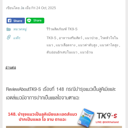
เขียนโดย
Ja
เมื่อ
Fri 24 Oct, 2025
หมวดหมู่
รีวิวผลิตภัณฑ์ TK9-S
แท๊ก:
TK9-S
,
อาหารเสริมสัตว์
,
แมวป่วย
,
โรคหัวใจใน
แมว
,
แมวเลือดจาง
,
แมวค่าตับสูง
,
แมวค่าไตสูง
,
ตับอ่อนอักเสบในแมว
,
แมวอ้วน
อ่านต่อ
ReviewAboutTK9-S เรื่องที่ 148 กรณีบำรุงแมวเป็นลูคิเมียและ
เอดส์แมวมีอาการปากเป็นแผลไอจามตาแฉะ