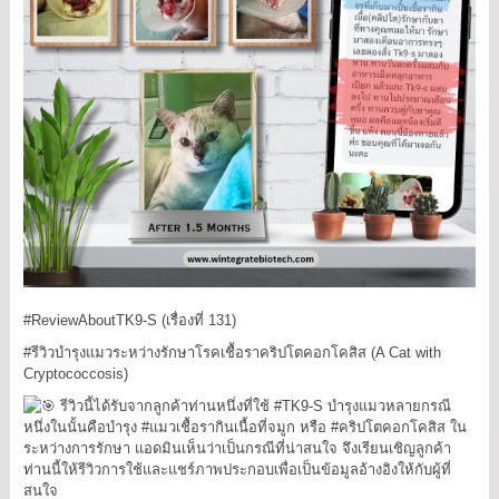
#ReviewAboutTK9
-S (เรื่องที่ 131)
#รีวิวบำรุงแมวระหว่างรักษาโรคเชื้อราคริปโตคอกโคสิส
(A Cat with
Cryptococcosis)
รีวิวนี้ได้รับจากลูกค้าท่านหนึ่งที่ใช้
#TK9
-S บำรุงแมวหลายกรณี
หนึ่งในนั้นคือบำรุง
#แมวเชื้อรากินเนื้อที่จมูก
หรือ
#คริปโตคอกโคสิส
ใน
ระหว่างการรักษา แอดมินเห็นว่าเป็นกรณีที่น่าสนใจ จึงเรียนเชิญลูกค้า
ท่านนี้ให้รีวิวการใช้และแชร์ภาพประกอบเพื่อเป็นข้อมูลอ้างอิงให้กับผู้ที่
สนใจ