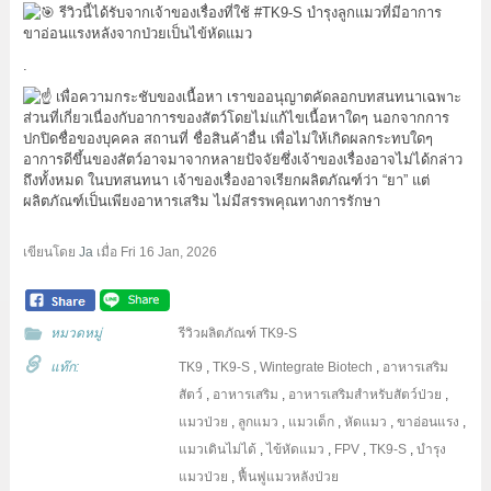
รีวิวนี้ได้รับจากเจ้าของเรื่องที่ใช้
#TK9
-S บำรุงลูกแมวที่มีอาการ
ขาอ่อนแรงหลังจากป่วยเป็นไข้หัดแมว
.
เพื่อความกระชับของเนื้อหา เราขออนุญาตคัดลอกบทสนทนาเฉพาะ
ส่วนที่เกี่ยวเนื่องกับอาการของสัตว์โดยไม่แก้ไขเนื้อหาใดๆ นอกจากการ
ปกปิดชื่อของบุคคล สถานที่ ชื่อสินค้าอื่น เพื่อไม่ให้เกิดผลกระทบใดๆ
อาการดีขึ้นของสัตว์อาจมาจากหลายปัจจัยซึ่งเจ้าของเรื่องอาจไม่ได้กล่าว
ถึงทั้งหมด ในบทสนทนา เจ้าของเรื่องอาจเรียกผลิตภัณฑ์ว่า “ยา” แต่
ผลิตภัณฑ์เป็นเพียงอาหารเสริม ไม่มีสรรพคุณทางการรักษา
เขียนโดย
Ja
เมื่อ
Fri 16 Jan, 2026
หมวดหมู่
รีวิวผลิตภัณฑ์ TK9-S
แท๊ก:
TK9
,
TK9-S
,
Wintegrate Biotech
,
อาหารเสริม
สัตว์
,
อาหารเสริม
,
อาหารเสริมสำหรับสัตว์ป่วย
,
แมวป่วย
,
ลูกแมว
,
แมวเด็ก
,
หัดแมว
,
ขาอ่อนแรง
,
แมวเดินไม่ได้
,
ไข้หัดแมว
,
FPV
,
TK9-S
,
บำรุง
แมวป่วย
,
ฟื้นฟูแมวหลังป่วย