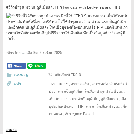
#รีวิวบำรุงแมวเป็นลูคิเมียและFIP
(Two cats with Leukemia and FIP)
รีวิวนี้ได้รับจากลูกค้าท่านหนึ่งที่ใช้
#TK9
-S แสดงความเห็นใต้โพสต์
ประชาสัมพันธ์หนึ่งของบริษัทว่าได้ใช้บำรุงแมว 2 เคส เคสแรกเป็นลูคิเมีย
และอีกเคสเป็นลูคิเมียและโรคเยื่อบุช่องท้องอักเสบหรือ FIP แอดมินเห็นว่า
น่าสนใจจึงติดต่อเพื่อเชิญให้รีวิวการใช้เพิ่มเติมเพื่อเป็นข้อมูลอ้างอิงแก่ผู้ที่
สนใจ
เขียนโดย
Ja
เมื่อ
Sun 07 Sep, 2025
หมวดหมู่
รีวิวผลิตภัณฑ์ TK9-S
แท๊ก:
TK9
,
TK9-S
,
อาหารเสริม
,
อาหารเสริมสำหรับสัตว์
ป่วย
,
แมวเป็นลูคีเมียเกล็ดเลือดต่ำสุดทำไงดี
,
แมว
เด็กเป็น FIP
,
แมวเด็กเป็นลูคีเมีย
,
ลูคีเมียแมว
,
เยื่อ
บุช่องท้องอักเสบ
,
,
FIP
,
แมวเกล็ดเลือดต่ำ
,
แมวซีด
หมดแรง
,
Wintegrate Biotech
อ่านต่อ