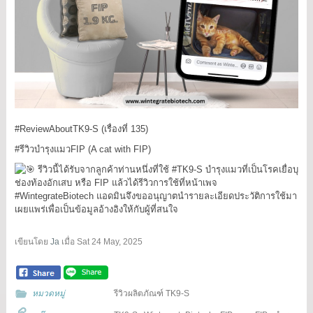
#ReviewAboutTK9
-S (เรื่องที่ 135)
#รีวิวบำรุงแมวFIP
(A cat with FIP)
รีวิวนี้ได้รับจากลูกค้าท่านหนึ่งที่ใช้
#TK9
-S บำรุงแมวที่เป็นโรคเยื่อบุ
ช่องท้องอักเสบ หรือ FIP แล้วได้รีวิวการใช้ที่หน้าเพจ
#WintegrateBiotech
แอดมินจึงขออนุญาตนำรายละเอียดประวัติการใช้มา
เผยแพร่เพื่อเป็นข้อมูลอ้างอิงให้กับผู้ที่สนใจ
เขียนโดย
Ja
เมื่อ
Sat 24 May, 2025
หมวดหมู่
รีวิวผลิตภัณฑ์ TK9-S