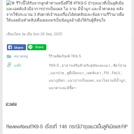
รีวิวนี้ได้รับจากลูกค้าท่านหนึ่งที่ใช้
#TK9
-S บำรุงแมวที่เป็นลูคิเมีย
และเอดส์แล้วมีอาการปากเป็นแผล ไอ จาม มีน้ำมูก และน้ำตาคลอ หลัง
จากใช้ประมาณ 3 สัปดาห์เจ้าของเรื่องได้ส่งคลิปและข้อความรีวิวมาเพื่อ
ให้แอดมินทำคลิปเพื่อเผยแพร่เป็นข้อมูลอ้างอิงให้กับผู้ที่สนใจ
เขียนโดย
Ja
เมื่อ
Sun 28 Sep, 2025
หมวดหมู่
รีวิวผลิตภัณฑ์ TK9-S
แท๊ก:
TK9-S
,
อาหารเสริมสำหรับสุนัขและแมว
,
สัตว์ป่วย
,
แมวป่วย
,
ลูคีเมียแมว
,
เอดส์แมว
,
FIV
,
FeLV
,
แมวภูมิตก
,
แมวปากเป็นแผล
,
แมวไอจามมีน้ำมูก
,
แมวตาแฉะมีขี้ตา
อ่านต่อ
ReviewAboutTK9-S เรื่องที่ 146 กรณีบำรุงแมวเป็นลูคิเมียและFIP