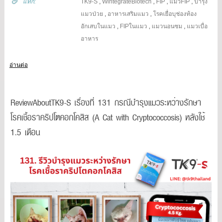
แท๊ก:
TK9-S
,
WintegrateBiotech
,
FIP
,
แมวFIP
,
บำรุง
แมวป่วย
,
อาหารเสริมแมว
,
โรคเยื่อบุช่องท้อง
อักเสบในแมว
,
FIPในแมว
,
แมวนอนซม
,
แมวเบื่อ
อาหาร
อ่านต่อ
ReviewAboutTK9-S เรื่องที่ 131 กรณีบำรุงแมวระหว่างรักษา
โรคเชื้อราคริปโตคอกโคสิส (A Cat with Cryptococcosis) หลังใช้
1.5 เดือน