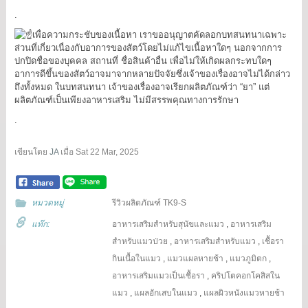
.
เพื่อความกระชับของเนื้อหา เราขออนุญาตคัดลอกบทสนทนาเฉพาะ
ส่วนที่เกี่ยวเนื่องกับอาการของสัตว์โดยไม่แก้ไขเนื้อหาใดๆ นอกจากการ
ปกปิดชื่อของบุคคล สถานที่ ชื่อสินค้าอื่น เพื่อไม่ให้เกิดผลกระทบใดๆ
อาการดีขึ้นของสัตว์อาจมาจากหลายปัจจัยซึ่งเจ้าของเรื่องอาจไม่ได้กล่าว
ถึงทั้งหมด ในบทสนทนา เจ้าของเรื่องอาจเรียกผลิตภัณฑ์ว่า “ยา” แต่
ผลิตภัณฑ์เป็นเพียงอาหารเสริม ไม่มีสรรพคุณทางการรักษา
.
เขียนโดย
JA
เมื่อ
Sat 22 Mar, 2025
หมวดหมู่
รีวิวผลิตภัณฑ์ TK9-S
แท๊ก:
อาหารเสริมสำหรับสุนัขและแมว
,
อาหารเสริม
สำหรับแมวป่วย
,
อาหารเสริมสำหรับแมว
,
เชื้อรา
กินเนื้อในแมว
,
แมวแผลหายช้า
,
แมวภูมิตก
,
อาหารเสริมแมวเป็นเชื้อรา
,
คริปโตคอกโคสิสใน
แมว
,
แผลอักเสบในแมว
,
แผลผิวหนังแมวหายช้า