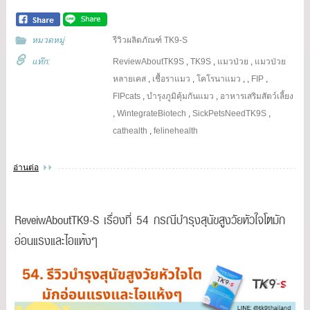
หมวดหมู่
รีวิวผลิตภัณฑ์ TK9-S
แท๊ก:
ReviewAboutTK9S
,
TK9S
,
แมวป่วย
,
แมวป่วย
หลายเคส
,
เชื้อราแมว
,
โคโรนาแมว
,
,
FIP
,
FIPcats
,
บำรุงภูมิคุ้มกันแมว
,
อาหารเสริมสัตว์เลี้ยง
,
WintegrateBiotech
,
SickPetsNeedTK9S
,
cathealth
,
felinehealth
อ่านต่อ
ReveiwAboutTK9-S เรื่องที่ 54 กรณีบำรุงสุนัขสูงวัยหัวใจโตมัก
อ่อนแรงและไอแห้งๆ