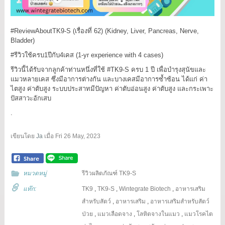
#ReviewAboutTK9
-S (เรื่องที่ 62) (Kidney, Liver, Pancreas, Nerve,
Bladder)
#รีวิวใช้ครบ1ปีกับ4เคส
(1-yr experience with 4 cases)
รีวิวนี้ได้รับจากลูกค้าท่านหนึ่งที่ใช้
#TK9
-S ครบ 1 ปี เพื่อบำรุงสุนัขและ
แมวหลายเคส ซึ่งมีอาการต่างกัน และบางเคสมีอาการซ้ำซ้อน ได้แก่ ค่า
ไตสูง ค่าตับสูง ระบบประสาทมีปัญหา ค่าตับอ่อนสูง ค่าตับสูง และกระเพาะ
ปัสสาวะอักเสบ
.
เขียนโดย
Ja
เมื่อ
Fri 26 May, 2023
หมวดหมู่
รีวิวผลิตภัณฑ์ TK9-S
แท๊ก:
TK9
,
TK9-S
,
Wintegrate Biotech
,
อาหารเสริม
สำหรับสัตว์
,
อาหารเสริม
,
อาหารเสริมสำหรับสัตว์
ป่วย
,
แมวเลือดจาง
,
โลหิตจางในแมว
,
แมวโรคไต