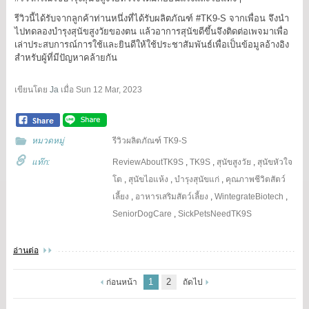
รีวิวนี้ได้รับจากลูกค้าท่านหนึ่งที่ได้รับผลิตภัณฑ์
#TK9
-S จากเพื่อน จึงนำ
ไปทดลองบำรุงสุนัขสูงวัยของตน แล้วอาการสุนัขดีขึ้นจึงติดต่อเพจมาเพื่อ
เล่าประสบการณ์การใช้และยินดีให้ใช้ประชาสัมพันธ์เพื่อเป็นข้อมูลอ้างอิง
สำหรับผู้ที่มีปัญหาคล้ายกัน
เขียนโดย
Ja
เมื่อ
Sun 12 Mar, 2023
หมวดหมู่
รีวิวผลิตภัณฑ์ TK9-S
แท๊ก:
ReviewAboutTK9S
,
TK9S
,
สุนัขสูงวัย
,
สุนัขหัวใจ
โต
,
สุนัขไอแห้ง
,
บำรุงสุนัขแก่
,
คุณภาพชีวิตสัตว์
เลี้ยง
,
อาหารเสริมสัตว์เลี้ยง
,
WintegrateBiotech
,
SeniorDogCare
,
SickPetsNeedTK9S
อ่านต่อ
1
2
ก่อนหน้า
ถัดไป