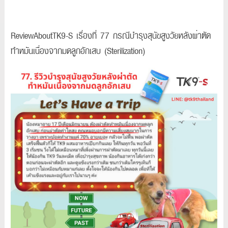
ReviewAboutTK9-S เรื่องที่ 77 กรณีบำรุงสุนัขสูงวัยหลังผ่าตัด
ทำหมันเนื่องจากมดลูกอักเสบ (Sterilization)