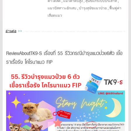
ค่าไตลด
,
แมวค่าตับสูง
,
สุนัขแก่ระบบประสาท
,
แมวปัสสาวะอักเสบ
,
บำรุงสุนัขแมวป่วย
,
ฟื้นฟูค่า
เลือดแมว
อ่านต่อ
ReviewAboutTK9-S เรื่องที่ 55 รีวิวกรณีบำรุงแมวป่วย6ตัว เชื้อ
ราเรื้อรัง โคโรนาแมว FIP