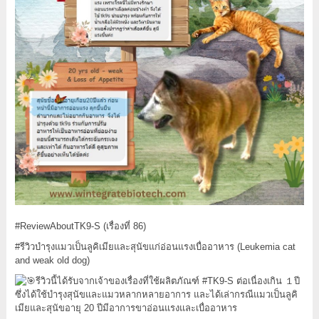
#ReviewAboutTK9
-S (เรื่องที่ 86)
#รีวิวบำรุงแมวเป็นลูคิเมียและสุนัขแก่อ่อนแรงเบื่ออาหาร
(Leukemia cat
and weak old dog)
รีวิวนี้ได้รับจากเจ้าของเรื่องที่ใช้ผลิตภัณฑ์
#TK9
-S ต่อเนื่องเกิน １ปี
ซึ่งได้ใช้บำรุงสุนัขและแมวหลากหลายอาการ และได้เล่ากรณีแมวเป็นลูคิ
เมียและสุนัขอายุ 20 ปีมีอาการขาอ่อนแรงและเบื่ออาหาร