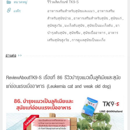
หมวดหมู่
รีวิวผลิตภัณฑ์ TK9-S
แท๊ก:
อาหารเสริมสำหรับสุนัขและแมว
,
อาหารเสริม
สำหรับสุนัขป่วย
,
อาหารเสริมสำหรับสุนัข
,
สุนัขแก่
,
สุนัชสูงวัย
,
มะเร็งตับสุนัข
,
สุนัขเป็นมะเร็งตับ
,
ยา
บำรุงตับสุนัข
,
สุนัขซึม
,
สุนัขเบื่ออาหาร
,
อาหาร
เสริมสุนัขสูงวัย
,
การดูแลสุนัขเป็นมะเร็ง
อ่านต่อ
ReviewAboutTK9-S เรื่องที่ 86 รีวิวบำรุงแมวเป็นลูคิเมียและสุนัข
แก่อ่อนแรงเบื่ออาหาร (Leukemia cat and weak old dog)