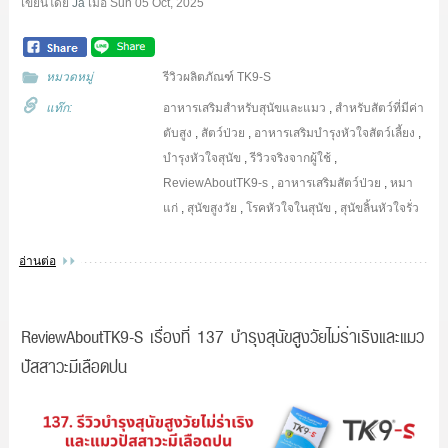
เขียนโดย
Ja
เมื่อ
Sun 05 Oct, 2025
หมวดหมู่
รีวิวผลิตภัณฑ์ TK9-S
แท๊ก:
อาหารเสริมสำหรับสุนัขและแมว
,
สำหรับสัตว์ที่มีค่า
ตับสูง
,
สัตว์ป่วย
,
อาหารเสริมบำรุงหัวใจสัตว์เลี้ยง
,
บำรุงหัวใจสุนัข
,
รีวิวจริงจากผู้ใช้
,
ReviewAboutTK9-s
,
อาหารเสริมสัตว์ป่วย
,
หมา
แก่
,
สุนัขสูงวัย
,
โรคหัวใจในสุนัข
,
สุนัขลิ้นหัวใจรั่ว
อ่านต่อ
ReviewAboutTK9-S เรื่องที่ 137 บำรุงสุนัขสูงวัยไม่ร่าเริงและแมว
ปัสสาวะมีเลือดปน