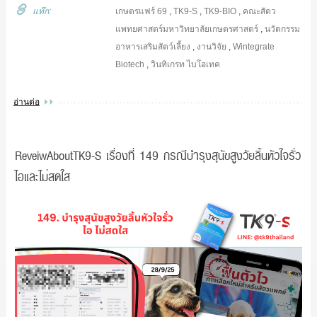
แท๊ก:
เกษตรแฟร์ 69
,
TK9-S
,
TK9-BIO
,
คณะสัตว
แพทยศาสตร์มหาวิทยาลัยเกษตรศาสตร์
,
นวัตกรรม
อาหารเสริมสัตว์เลี้ยง
,
งานวิจัย
,
Wintegrate
Biotech
,
วินทิเกรท ไบโอเทค
อ่านต่อ
ReveiwAboutTK9-S เรื่องที่ 149 กรณีบำรุงสุนัขสูงวัยลิ้นหัวใจรั่ว
ไอและไม่สดใส