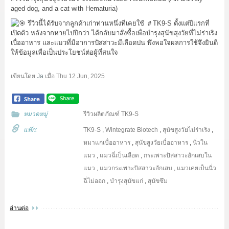
aged dog, and a cat with Hematuria)
รีวิวนี้ได้รับจากลูกค้าเก่าท่านหนึ่งที่เคยใช้
＃TK9
-S ตั้งแต่ปีแรกที่
เปิดตัว หลังจากหายไปปีกว่า ได้กลับมาสั่งซื้อเพื่อบำรุงสุนัขสุงวัยที่ไม่ร่าเริง
เบื่ออาหาร และแมวที่มีอาการปัสสาวะมีเลือดปน พึงพอใจผลการใช้จึงยินดี
ให้ข้อมูลเพื่อเป็นประโยชน์ต่อผู้ที่สนใจ
เขียนโดย
Ja
เมื่อ
Thu 12 Jun, 2025
หมวดหมู่
รีวิวผลิตภัณฑ์ TK9-S
แท๊ก:
TK9-S
,
Wintegrate Biotech
,
สุนัขสูงวัยไม่ร่าเริง
,
หมาแก่เบื่ออาหาร
,
สุนัขสูงวัยเบื่ออาหาร
,
นิ่วใน
แมว
,
แมวฉี่เป็นเลือด
,
กระเพาะปัสสาวะอักเสบใน
แมว
,
แมวกระเพาะปัสสาวะอักเสบ
,
แมวเคยเป็นนิ่ว
ฉี่ไม่ออก
,
บำรุงสุนัขแก่
,
สุนัขซึม
อ่านต่อ