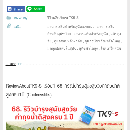
หมวดหมู่
รีวิวผลิตภัณฑ์ TK9-S
แท๊ก:
อาหารเสริมสำหรับสุนัขและแมว
,
อาหารเสริม
สำหรับสุนัขป่วย
,
อาหารเสริมสำหรับสุนัข
,
สุนัขสูง
วัย
,
ดูแลสุนัขหลังผ่าตัด
,
ดูแลสุนัขหลังผ่าตัดใหญ่
,
มดลูกอักเสบในสุนัข
,
สุนัขค่าไตสูง
,
โรคไตในสุนัข
อ่านต่อ
ReviewAboutTK9-S เรื่องที่ 68 กรณีบำรุงสุนัขสูงวัยค่าถุงน้ำดี
สูงครบ1ปี (Cholecystitis)