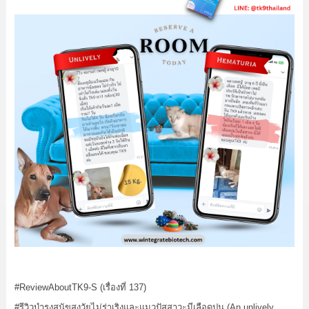
#ReviewAboutTK9
-S (เรื่องที่ 137)
#รีวิวบำรุงสุนัขสูงวัยไม่ร่าเริงและแมวปัสสาวะมีเลือดปน
(An unlively