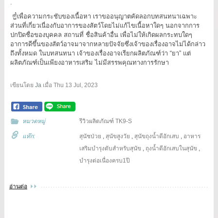
.
☝️เพื่อความกระชับของเนื้อหา เราขออนุญาตคัดลอกบทสนทนาเฉพาะ
ส่วนที่เกี่ยวเนื่องกับอาการของสัตว์โดยไม่แก้ไขเนื้อหาใดๆ นอกจากการ
ปกปิดชื่อของบุคคล สถานที่ ชื่อสินค้าอื่น เพื่อไม่ให้เกิดผลกระทบใดๆ
อาการดีขึ้นของสัตว์อาจมาจากหลายปัจจัยซึ่งเจ้าของเรื่องอาจไม่ได้กล่าว
ถึงทั้งหมด ในบทสนทนา เจ้าของเรื่องอาจเรียกผลิตภัณฑ์ว่า “ยา” แต่
ผลิตภัณฑ์เป็นเพียงอาหารเสริม ไม่มีสรรพคุณทางการรักษา
เขียนโดย
Ja
เมื่อ
Thu 13 Jul, 2023
หมวดหมู่
รีวิวผลิตภัณฑ์ TK9-S
แท๊ก:
สุนัชป่วย
,
สุนัขสูงวัย
,
สุนัขถุงน้ำดีอักเสบ
,
อาหาร
เสริมบำรุงตับสำหรับสุนัข
,
ถุงน้ำดีอักเสบในสุนัข
,
บำรุงต่อเนื่องครบ1ปี
อ่านต่อ