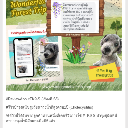
#ReviewAboutTK9-S (เรื่องที่ 68)
#รีวิวบำรุงสุนัขสูงวัยค่าถุงน้ำดีสูงครบ1ปี (Cholecystitis)
🎯รีวิวนี้ได้รับจากลูกค้าท่านหนึ่งที่เคยรีวิวการใช้ #TK9-S บำรุงสุนัขที่มี
อาการถุงน้ำดีอักเสบเมื่อปีที่แล้ว