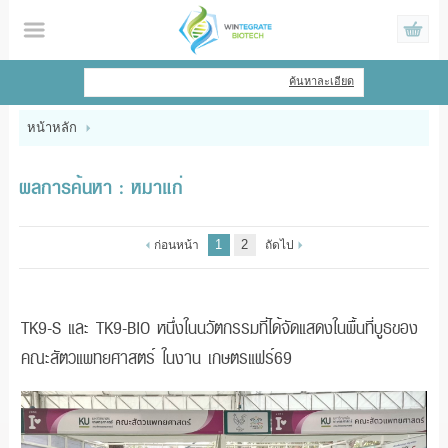
ไทย
|
English
ค้นหาละเอียด
เข้าสู่ระบบ
สมัครสมาชิก
หน้าหลัก
สินค้าที่สนใจ
( 0 )
ผลการค้นหา : หมาแก่
หน้าหลัก
1
2
ก่อนหน้า
ถัดไป
สินค้า
ข้อมูล
TK9-S และ TK9-BIO หนึ่งในนวัตกรรมที่ได้จัดแสดงในพื้นที่บูธของ
คณะสัตวแพทยศาสตร์ ในงาน เกษตรแฟร์69
แจ้งชำระเงิน