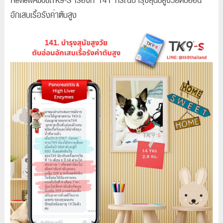
อักเสบเรื้อรังค่าตับสูง