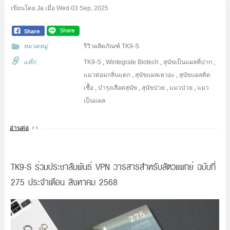
เขียนโดย
Ja
เมื่อ
Wed 03 Sep, 2025
หมวดหมู่
รีวิวผลิตภัณฑ์ TK9-S
แท๊ก:
TK9-S
,
Wintegrate Biotech
,
สุนัขเป็นแผลที่ปาก
,
แมวต่อมกลิ่นแตก
,
สุนัขแผลเหวอะ
,
สุนัขแผลติด
เชื้อ
,
บำรุงเลือดสุนัข
,
สุนัขป่วย
,
แมวป่วย
,
แมว
เป็นแผล
อ่านต่อ
TK9-S ร่วมประชาสัมพันธ์ VPN วารสารสำหรับสัตวแพทย์ ฉบับที่
275 ประจำเดือน สิงหาคม 2568