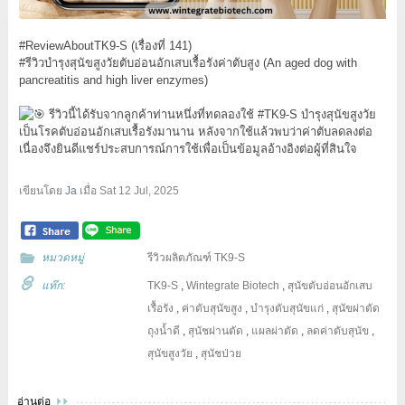
#ReviewAboutTK9
-S (เรื่องที่ 141)
#รีวิวบำรุงสุนัขสูงวัยตับอ่อนอักเสบเรื้อรังค่าตับสูง
(An aged dog with
pancreatitis and high liver enzymes)
รีวิวนี้ได้รับจากลูกค้าท่านหนึ่งที่ทดลองใช้
#TK9
-S บำรุงสุนัขสูงวัย
เป็นโรคตับอ่อนอักเสบเรื้อรังมานาน หลังจากใช้แล้วพบว่าค่าตับลดลงต่อ
เนื่องจึงยินดีแชร์ประสบการณ์การใช้เพื่อเป็นข้อมูลอ้างอิงต่อผู้ที่สินใจ
เขียนโดย
Ja
เมื่อ
Sat 12 Jul, 2025
หมวดหมู่
รีวิวผลิตภัณฑ์ TK9-S
แท๊ก:
TK9-S
,
Wintegrate Biotech
,
สุนัขตับอ่อนอักเสบ
เรื้อรัง
,
ค่าตับสุนัขสูง
,
บำรุงตับสุนัขแก่
,
สุนัขผ่าตัด
ถุงน้ำดี
,
สุนัชผ่านตัด
,
แผลผ่าตัด
,
ลดค่าตับสุนัข
,
สุนัขสูงวัย
,
สุนัชป่วย
อ่านต่อ