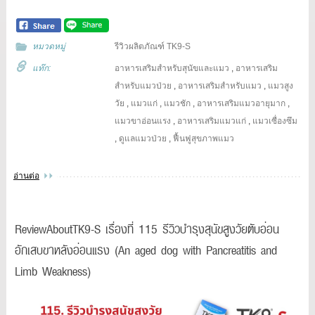
หมวดหมู่
รีวิวผลิตภัณฑ์ TK9-S
แท๊ก:
อาหารเสริมสำหรับสุนัขและแมว
,
อาหารเสริม
สำหรับแมวป่วย
,
อาหารเสริมสำหรับแมว
,
แมวสูง
วัย
,
แมวแก่
,
แมวชัก
,
อาหารเสริมแมวอายุมาก
,
แมวขาอ่อนแรง
,
อาหารเสริมแมวแก่
,
แมวเซื่องซึม
,
ดูแลแมวป่วย
,
ฟื้นฟูสุขภาพแมว
อ่านต่อ
ReviewAboutTK9-S เรื่องที่ 115 รีวิวบำรุงสุนัขสูงวัยตับอ่อน
อักเสบขาหลังอ่อนแรง (An aged dog with Pancreatitis and
Limb Weakness)