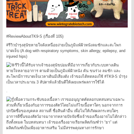
#ReviewAboutTK9
-S (เรื่องที่ 105)
#รีวิวบำรุงสุนัขหายใจดังเหนื่อยง่ายเป็นภูมิแพ้ผิวหนังลมชักและสะโพก
บาดเจ็บ
(A dog with respiratory symptoms, skin allergy, epilepsy, and
injured hips)
รีวิวนี้ได้รับจากเจ้าของสุนัขปอมที่มีอาการเกี่ยวกับระบบทางเดิน
หายใจหลายอาการ ตามด้วยเป็นภูมิแพ้ผิวหนัง คัน ขนร่วง ลมชัก และ
สะโพกมีการบาดเจ็บเวลาเดินมีเสียงดัง เจ้าของได้ทดลองใช้
#TK9
-S บำรุง
เป็นเวลาประมาณ 3 สัปดาห์แล้วยินดีให้เผยแพร่ผลการใช้ได้
.
เพื่อความกระชับของเนื้อหา เราขออนุญาตคัดลอกบทสนทนาเฉพาะ
ส่วนที่เกี่ยวเนื่องกับอาการของสัตว์โดยไม่แก้ไขเนื้อหาใดๆ นอกจากการ
ปกปิดชื่อของบุคคล สถานที่ ชื่อสินค้าอื่น เพื่อไม่ให้เกิดผลกระทบใดๆ
อาการดีขึ้นของสัตว์อาจมาจากหลายปัจจัยซึ่งเจ้าของเรื่องอาจไม่ได้กล่าว
ถึงทั้งหมด ในบทสนทนา เจ้าของเรื่องอาจเรียกผลิตภัณฑ์ว่า “ยา” แต่
ผลิตภัณฑ์เป็นเพียงอาหารเสริม ไม่มีสรรพคุณทางการรักษา