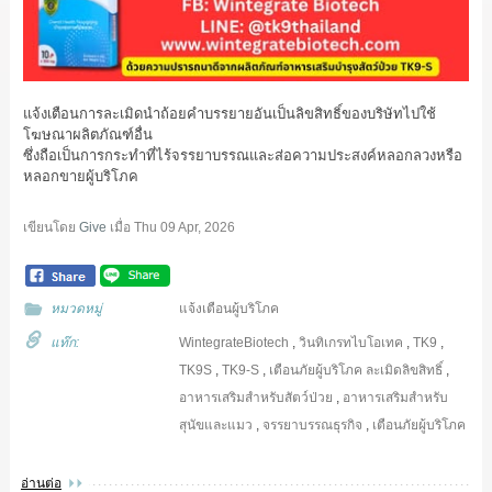
แจ้งเตือนการละเมิดนำถ้อยคำบรรยายอันเป็นลิขสิทธิ์ของบริษัทไปใช้
โฆษณาผลิตภัณฑ์อื่น
ซึ่งถือเป็นการกระทำที่ไร้จรรยาบรรณและส่อความประสงค์หลอกลวงหรือ
หลอกขายผู้บริโภค
เขียนโดย
Give
เมื่อ
Thu 09 Apr, 2026
หมวดหมู่
แจ้งเตือนผู้บริโภค
แท๊ก:
WintegrateBiotech
,
วินทิเกรทไบโอเทค
,
TK9
,
TK9S
,
TK9-S
,
เตือนภัยผู้บริโภค
ละเมิดลิขสิทธิ์
,
อาหารเสริมสำหรับสัตว์ป่วย
,
อาหารเสริมสำหรับ
สุนัขและแมว
,
จรรยาบรรณธุรกิจ
,
เตือนภัยผู้บริโภค
อ่านต่อ