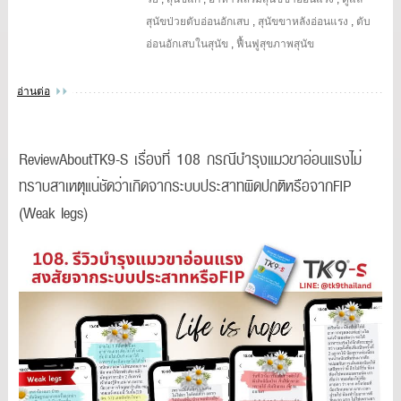
สุนัขป่วยตับอ่อนอักเสบ
,
สุนัขขาหลังอ่อนแรง
,
ตับ
อ่อนอักเสบในสุนัข
,
ฟื้นฟูสุขภาพสุนัข
อ่านต่อ
ReviewAboutTK9-S เรื่องที่ 108 กรณีบำรุงแมวขาอ่อนแรงไม่
ทราบสาเหตุแน่ชัดว่าเกิดจากระบบประสาทผิดปกติหรือจากFIP
(Weak legs)