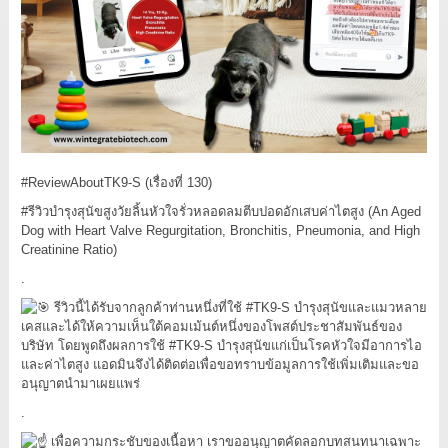
#ReviewAboutTK9
-S (เรื่องที่ 130)
#รีวิวบำรุงสุนัขสูงวัยลิ้นหัวใจรั่วหลอดลมตีบปอดอักเสบค่าไตสูง
(An Aged
Dog with Heart Valve Regurgitation, Bronchitis, Pneumonia, and High
Creatinine Ratio)
.
รีวิวนี้ได้รับจากลูกค้าท่านหนึ่งที่ใช้
#TK9
-S บำรุงสุนัขและแมวหลาย
เคสและได้ให้ความเห็นใต้คอมเม้นต์หนึ่งของโพสต์ประชาสัมพันธ์ของ
บริษัท โดยพูดถึงผลการใช้
#TK9
-S บำรุงสุนัขแก่เป็นโรคหัวใจมีอาการไอ
และค่าไตสูง แอดมินจึงได้ติดต่อเพื่อขอทราบข้อมูลการใช้เพิ่มเติมและขอ
อนุญาตนำมาเผยแพร่
.
เพื่อความกระชับของเนื้อหา เราขออนุญาตคัดลอกบทสนทนาเฉพาะ