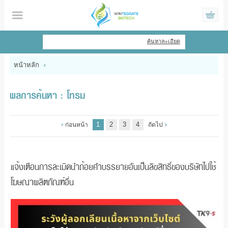
ไทย
|
English
ค้นหาละเอียด
เข้าสู่ระบบ
สมัครสมาชิก
หน้าหลัก
สินค้าที่สนใจ
( 0 )
ผลการค้นหา : โทรม
หน้าหลัก
1
2
3
4
ก่อนหน้า
ถัดไป
สินค้า
ข้อมูล
แจ้งเตือนการละเมิดนำถ้อยคำบรรยายอันเป็นลิขสิทธิ์ของบริษัทไปใช้
โฆษณาผลิตภัณฑ์อื่น
แจ้งชำระเงิน