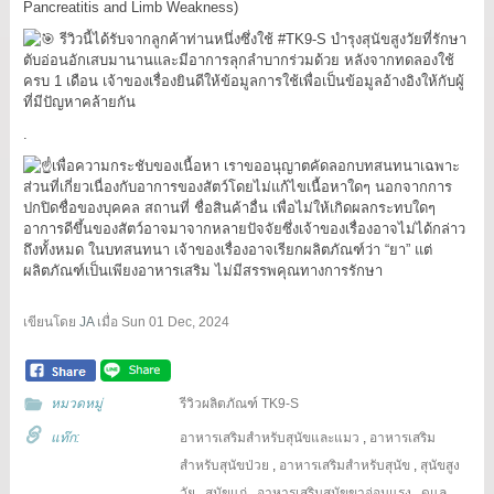
Pancreatitis and Limb Weakness)
รีวิวนี้ได้รับจากลูกค้าท่านหนึ่งซึ่งใช้
#TK9
-S บำรุงสุนัขสูงวัยที่รักษา
ตับอ่อนอักเสบมานานและมีอาการลุกลำบากร่วมด้วย หลังจากทดลองใช้
ครบ 1 เดือน เจ้าของเรื่องยินดีให้ข้อมูลการใช้เพื่อเป็นข้อมูลอ้างอิงให้กับผู้
ที่มีปัญหาคล้ายกัน
.
เพื่อความกระชับของเนื้อหา เราขออนุญาตคัดลอกบทสนทนาเฉพาะ
ส่วนที่เกี่ยวเนื่องกับอาการของสัตว์โดยไม่แก้ไขเนื้อหาใดๆ นอกจากการ
ปกปิดชื่อของบุคคล สถานที่ ชื่อสินค้าอื่น เพื่อไม่ให้เกิดผลกระทบใดๆ
อาการดีขึ้นของสัตว์อาจมาจากหลายปัจจัยซึ่งเจ้าของเรื่องอาจไม่ได้กล่าว
ถึงทั้งหมด ในบทสนทนา เจ้าของเรื่องอาจเรียกผลิตภัณฑ์ว่า “ยา” แต่
ผลิตภัณฑ์เป็นเพียงอาหารเสริม ไม่มีสรรพคุณทางการรักษา
เขียนโดย
JA
เมื่อ
Sun 01 Dec, 2024
หมวดหมู่
รีวิวผลิตภัณฑ์ TK9-S
แท๊ก:
อาหารเสริมสำหรับสุนัขและแมว
,
อาหารเสริม
สำหรับสุนัขป่วย
,
อาหารเสริมสำหรับสุนัข
,
สุนัขสูง
วัย
,
สุนัขแก่
,
อาหารเสริมสุนัขขาอ่อนแรง
,
ดูแล