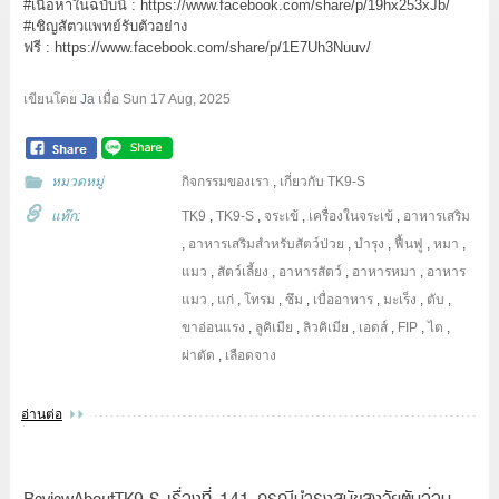
#เนื้อหาในฉบับนี้
:
https://www.facebook.com/share/p/19hx253xJb/
#เชิญสัตวแพทย์รับตัวอย่าง
ฟรี : https://www.facebook.com/share/p/1E7Uh3Nuuv/
เขียนโดย
Ja
เมื่อ
Sun 17 Aug, 2025
หมวดหมู่
กิจกรรมของเรา
,
เกี่ยวกับ TK9-S
แท๊ก:
TK9
,
TK9-S
,
จระเข้
,
เครื่องในจระเข้
,
อาหารเสริม
,
อาหารเสริมสำหรับสัตว์ป่วย
,
บำรุง
,
ฟื้นฟู
,
หมา
,
แมว
,
สัตว์เลี้ยง
,
อาหารสัตว์
,
อาหารหมา
,
อาหาร
แมว
,
แก่
,
โทรม
,
ซึม
,
เบื่ออาหาร
,
มะเร็ง
,
ตับ
,
ขาอ่อนแรง
,
ลูคิเมีย
,
ลิวคิเมีย
,
เอดส์
,
FIP
,
ไต
,
ผ่าตัด
,
เลือดจาง
อ่านต่อ
ReviewAboutTK9-S เรื่องที่ 141 กรณีบำรุงสุนัขสูงวัยตับอ่อน