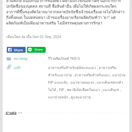
ส่วนที่เกี่ยวเนื่องกับอาการของสัตว์โดยไม่แก้ไขเนื้อหาใดๆ นอกจากการ
ปกปิดชื่อของบุคคล สถานที่ ชื่อสินค้าอื่น เพื่อไม่ให้เกิดผลกระทบใดๆ
อาการดีขึ้นของสัตว์อาจมาจากหลายปัจจัยซึ่งเจ้าของเรื่องอาจไม่ได้กล่าว
ถึงทั้งหมด ในบทสนทนา เจ้าของเรื่องอาจเรียกผลิตภัณฑ์ว่า “ยา” แต่
ผลิตภัณฑ์เป็นเพียงอาหารเสริม ไม่มีสรรพคุณทางการรักษา
เขียนโดย
Ja
เมื่อ
Sun 01 Sep, 2024
หมวดหมู่
รีวิวผลิตภัณฑ์ TK9-S
แท๊ก:
อาหารเสริมสำหรับสุนัขและแมว
,
อาหารเสริม
สำหรับแมวป่วย
,
อาหารเสริมสำหรับแมว
,
แมวป่วย
FIP แบบแห้ง
,
แมวขาอ่อนแรง
,
แมวเดินเซทรงตัว
ไม่ได้
,
FIP
,
พยาธิเม็ดเลือดในแมว
,
แมวเดินเซ
,
แมวป่วยหนัก
,
ดูแลแมวป่วย
อ่านต่อ