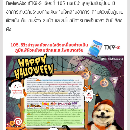
ReviewAboutTK9-S เรื่องที่ 105 กรณีบำรุงสุนัขพันธุ์ปอม มี
อาการเกี่ยวกับระบบทางเดินหายใจหลายอาการ ตามด้วยเป็นภูมิแพ้
ผิวหนัง คัน ขนร่วง ลมชัก และสะโพกมีการบาดเจ็บเวลาเดินมีเสียง
ดัง