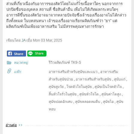
ส่วนที่เกี่ยวเนื่องกับอาการของสัตว์โดยไม่แก้ไขเนื้อหาใดๆ นอกจากการ
ปกปิดชื่อของบุคคล สถานที่ ชื่อสินค้าอื่น เพื่อไม่ให้เกิดผลกระทบใดๆ
อาการดีขึ้นของสัตว์อาจมาจากหลายปัจจัยซึ่งเจ้าของเรื่องอาจไม่ได้กล่าว
ถึงทั้งหมด ในบทสนทนา เจ้าของเรื่องอาจเรียกผลิตภัณฑ์ว่า “ยา” แต่
ผลิตภัณฑ์เป็นเพียงอาหารเสริม ไม่มีสรรพคุณทางการรักษา
เขียนโดย
JA
เมื่อ
Mon 03 Mar, 2025
หมวดหมู่
รีวิวผลิตภัณฑ์ TK9-S
แท๊ก:
อาหารเสริมสำหรับสุนัขและแมว
,
อาหารเสริม
สำหรับสุนัขป่วย
,
อาหารเสริมสำหรับสุนัข
,
สุนับแก่
,
สุนัขสูงวัย
,
โรคหัวใจในสุนัข
,
สุนัขเป็นโรคหัวใจ
,
ลิ้นหัวใจรั่วในสุนัข
,
สุนัขหัวใจโต
,
สุนัขค่าไตสูง
,
สุนัขปอดอักเสบ
,
สุนัขหลอดลมตีบ
,
สุนัขไอ
,
สุนัข
หอบ
อ่านต่อ