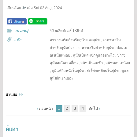
เขียนโดย
JA
เมื่อ
Sat 03 Aug, 2024
หมวดหมู่
รีวิวผลิตภัณฑ์ TK9-S
แท๊ก:
อาหารเสริมสำหรับสุนัขและสุนัข
,
อาหารเสริม
สำหรับสุนัขป่วย
,
อาหารเสริมสำหรับสุนัข
,
ปอมเม
อเรเนียนหอบ
,
สุนัขเป็นลมชักดูแลอย่างไร
,
บำรุง
สุนัขสะโพกเคลื่อน
,
สุนัขเป็นลมชัก
,
สุนัขหอบเหนื่อย
,
ภูมิแพ้ผิวหนังในสุนัข
,
สะโพกเคลื่อนในสุนัข
,
ดูแล
สุนัขกินยาเยอะ
อ่านต่อ
1
2
3
4
ก่อนหน้า
ถัดไป
ค้นหา