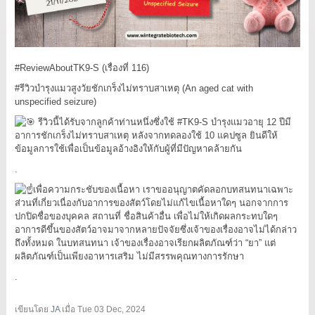
#ReviewAboutTK9
-S (เรื่องที่ 116)
#รีวิวบำรุงแมวสูงวัยชักเกร็งไม่ทราบสาเหตุ
(An aged cat with
unspecified seizure)
รีวิวนี้ได้รับจากลูกค้าท่านหนึ่งซึ่งใช้
#TK9
-S บำรุงแมวอายุ 12 ปีมี
อาการชักเกร็งไม่ทราบสาเหตุ หลังจากทดลองใช้ 10 แคปซูล ยินดีให้
ข้อมูลการใช้เพื่อเป็นข้อมูลอ้างอิงให้กับผู้ที่มีปัญหาคล้ายกัน
.
เพื่อความกระชับของเนื้อหา เราขออนุญาตคัดลอกบทสนทนาเฉพาะ
ส่วนที่เกี่ยวเนื่องกับอาการของสัตว์โดยไม่แก้ไขเนื้อหาใดๆ นอกจากการ
ปกปิดชื่อของบุคคล สถานที่ ชื่อสินค้าอื่น เพื่อไม่ให้เกิดผลกระทบใดๆ
อาการดีขึ้นของสัตว์อาจมาจากหลายปัจจัยซึ่งเจ้าของเรื่องอาจไม่ได้กล่าว
ถึงทั้งหมด ในบทสนทนา เจ้าของเรื่องอาจเรียกผลิตภัณฑ์ว่า “ยา” แต่
ผลิตภัณฑ์เป็นเพียงอาหารเสริม ไม่มีสรรพคุณทางการรักษา
.
เขียนโดย
JA
เมื่อ
Tue 03 Dec, 2024