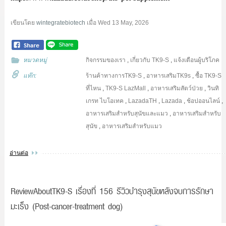
เขียนโดย
wintegratebiotech
เมื่อ
Wed 13 May, 2026
หมวดหมู่
กิจกรรมของเรา
,
เกี่ยวกับ TK9-S
,
แจ้งเตือนผู้บริโภค
แท๊ก:
ร้านค้าทางการTK9-S
,
อาหารเสริมTK9s
,
ซื้อ TK9-S
ที่ไหน
,
TK9-S LazMall
,
อาหารเสริมสัตว์ป่วย
,
วินทิ
เกรท ไบโอเทค
,
LazadaTH
,
Lazada
,
ช้อปออนไลน์
,
อาหารเสริมสำหรับสุนัขและแมว
,
อาหารเสริมสำหรับ
สุนัข
,
อาหารเสริมสำหรับแมว
อ่านต่อ
ReviewAboutTK9-S เรื่องที่ 156 รีวิวบำรุงสุนัขหลังจบการรักษา
มะเร็ง (Post-cancer-treatment dog)