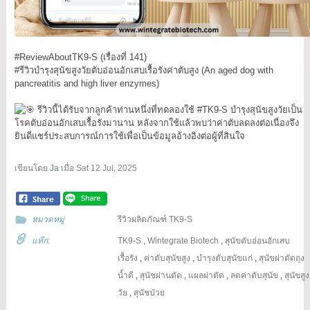
#ReviewAboutTK9
-S (เรื่องที่ 141)
#รีวิวบำรุงสุนัขสูงวัยตับอ่อนอักเสบเรื้อรังค่าตับสูง
(An aged dog with
pancreatitis and high liver enzymes)
รีวิวนี้ได้รับจากลูกค้าท่านหนึ่งที่ทดลองใช้
#TK9
-S บำรุงสุนัขสูงวัยเป็น
โรคตับอ่อนอักเสบเรื้อรังมานาน หลังจากใช้แล้วพบว่าค่าตับลดลงต่อเนื่องจึง
ยินดีแชร์ประสบการณ์การใช้เพื่อเป็นข้อมูลอ้างอิงต่อผู้ที่สินใจ
เขียนโดย
Ja
เมื่อ
Sat 12 Jul, 2025
หมวดหมู่
รีวิวผลิตภัณฑ์ TK9-S
แท๊ก:
TK9-S
,
Wintegrate Biotech
,
สุนัขตับอ่อนอักเสบ
เรื้อรัง
,
ค่าตับสุนัขสูง
,
บำรุงตับสุนัขแก่
,
สุนัขผ่าตัดถุง
น้ำดี
,
สุนัชผ่านตัด
,
แผลผ่าตัด
,
ลดค่าตับสุนัข
,
สุนัขสูง
วัย
,
สุนัชป่วย