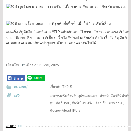
บำรุงร่างกายจากอาการ
#ซึม
#เบื่ออาหาร
#อ่อนแรง
#อักเสบ
#ขนร่วง
.
ตัวอย่างโรคและอาการที่ลูกค้าสั่งซื้อซ้ำเพื่อใช้บำรุงสัตว์เลี้ยง
#มะเร็ง
#ลูคิเมีย
#เอดส์แมว
#FIP
#ตับอักเสบ
#ไตวาย
#ภาวะอ่อนแรง
#เลือด
จาง
#ติดพยาธิภายนอก
#เชื้อราเรื้อรัง
#ช่องปากอักเสบ
#หวัดเรื้อรัง
#ภูมิแพ้
#แผลสด
#แผลผ่าตัด
#บำรุงประคับประคอง
#ผ่าตัดไม่ได้
เขียนโดย
JA
เมื่อ
Sat 15 Mar, 2025
หมวดหมู่
เกี่ยวกับ TK9-S
แท๊ก:
อาหารเสริมสำหรับสุนัขและแมว
,
สำหรับสัตว์ที่มีค่าตับ
สูง
,
สัตว์ป่วย
,
สัตว์เป็นมะเร็ง
,
สัตว์เป็นเบาหวาน
,
ReviewAboutTK9-s
อ่านต่อ