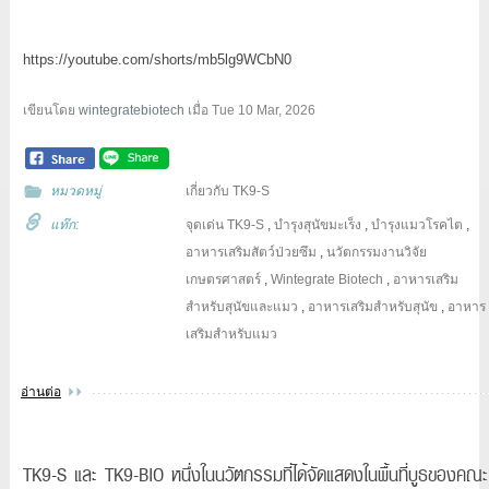
https://youtube.com/shorts/mb5lg9WCbN0
เขียนโดย
wintegratebiotech
เมื่อ
Tue 10 Mar, 2026
หมวดหมู่
เกี่ยวกับ TK9-S
แท๊ก:
จุดเด่น TK9-S
,
บำรุงสุนัขมะเร็ง
,
บำรุงแมวโรคไต
,
อาหารเสริมสัตว์ป่วยซึม
,
นวัตกรรมงานวิจัย
เกษตรศาสตร์
,
Wintegrate Biotech
,
อาหารเสริม
สำหรับสุนัขและแมว
,
อาหารเสริมสำหรับสุนัข
,
อาหาร
เสริมสำหรับแมว
อ่านต่อ
TK9-S และ TK9-BIO หนึ่งในนวัตกรรมที่ได้จัดแสดงในพื้นที่บูธของคณะ