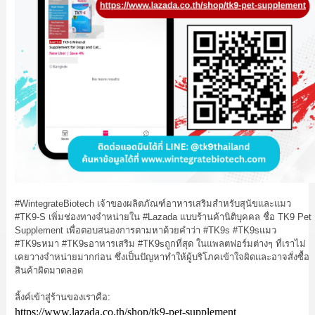
#WintegrateBiotech
เจ้าของผลิตภัณฑ์อาหารเสริมสำหรับสุนัขและแมว
#TK9
-S เพิ่มช่องทางจำหน่ายใน
#Lazada
แบบร้านค้านิติบุคคล ชื่อ TK9 Pet
Supplement เพื่อตอบสนองการตามหาด้วยคำว่า
#TK9s
#TK9sแมว
#TK9sหมา
#TK9sอาหารเสริม
#TK9sถูกที่สุด
ในแพลตฟอร์มต่างๆ ที่เราไม่
เคยวางจำหน่ายมากก่อน ซึ่งเป็นปัญหาทำให้ผู้บริโภคเข้าใจผิดและอาจสั่งซื้อ
สินค้าผิดมาตลอด
ลิ้งค์เข้าสู่ร้านของเราคือ:
https://www.lazada.co.th/shop/tk9-pet-supplement