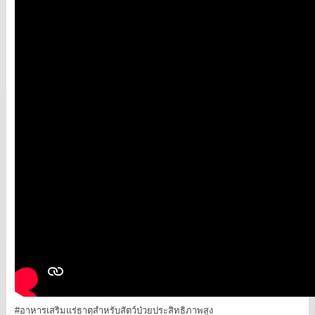
#อาหารเสริมแร่ธาตุสำหรับสัตว์ป่วยประสิทธิภาพสูง