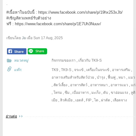
.
#เนื้อหาในฉบับนี้
:
https://www.facebook.com/share/p/19hx253xJb/
#เชิญสัตวแพทย์รับตัวอย่าง
ฟรี : https://www.facebook.com/share/p/1E7Uh3Nuuv/
เขียนโดย
Ja
เมื่อ
Sun 17 Aug, 2025
หมวดหมู่
กิจกรรมของเรา
,
เกี่ยวกับ TK9-S
แท๊ก:
TK9
,
TK9-S
,
จระเข้
,
เครื่องในจระเข้
,
อาหารเสริม
,
อาหารเสริมสำหรับสัตว์ป่วย
,
บำรุง
,
ฟื้นฟู
,
หมา
,
แมว
,
สัตว์เลี้ยง
,
อาหารสัตว์
,
อาหารหมา
,
อาหารแมว
,
แก่
,
โทรม
,
ซึม
,
เบื่ออาหาร
,
มะเร็ง
,
ตับ
,
ขาอ่อนแรง
,
ลูคิ
เมีย
,
ลิวคิเมีย
,
เอดส์
,
FIP
,
ไต
,
ผ่าตัด
,
เลือดจาง
อ่านต่อ