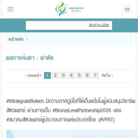
ไทย
|
English
ค้นหาละเอียด
เข้าสู่ระบบ
สมัครสมาชิก
หน้าหลัก
สินค้าที่สนใจ
( 0 )
ผลการค้นหา : ผ่าตัด
หน้าหลัก
1
2
3
4
5
6
7
ก่อนหน้า
ถัดไป
สินค้า
ข้อมูล
#WintegrateBiotech มีความภาคภูมิใจที่ได้เป็นหนึ่งในผู้สนับสนุนวิชาชีพ
สัตวแพทย์ ผ่านการเป็น #BronzeLevelPartnership2026 ของ
แจ้งชำระเงิน
#สมาคมสัตวแพทย์ผู้ประกอบการแห่งประเทศไทย (#VPAT)