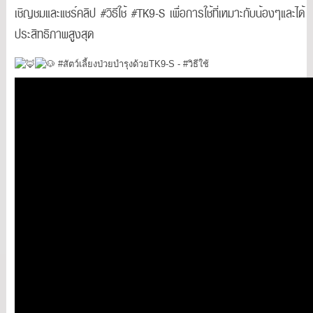
เชิญชมและแชร์คลิป #วิธีใช้ #TK9-S เพื่อการใช้ที่เหมาะกับน้องๆและได้
ประสิทธิภาพสูงสุด
#สัตว์เลี้ยงป่วยบำรุงด้วยTK9
-S -
#วิธีใช้