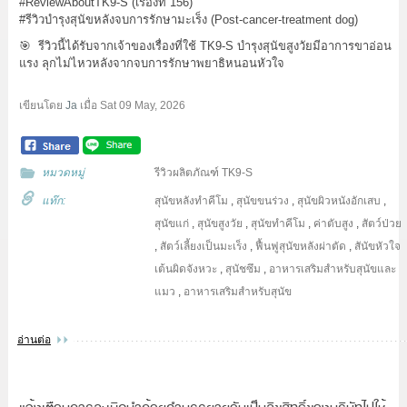
#ReviewAboutTK9-S (เรื่องที่ 156)
#รีวิวบำรุงสุนัขหลังจบการรักษามะเร็ง (Post-cancer-treatment dog)
🎯 รีวิวนี้ได้รับจากเจ้าของเรื่องที่ใช้ TK9-S บำรุงสุนัขสูงวัยมีอาการขาอ่อน
แรง ลุกไม่ไหวหลังจากจบการรักษาพยาธิหนอนหัวใจ
เขียนโดย
Ja
เมื่อ
Sat 09 May, 2026
หมวดหมู่
รีวิวผลิตภัณฑ์ TK9-S
แท๊ก:
สุนัขหลังทำคีโม
,
สุนัขขนร่วง
,
สุนัขผิวหนังอักเสบ
,
สุนัขแก่
,
สุนัขสูงวัย
,
สุนัขทำคีโม
,
ค่าตับสูง
,
สัตว์ป่วย
,
สัตว์เลี้ยงเป็นมะเร็ง
,
ฟื้นฟูสุนัขหลังผ่าตัด
,
สันัขหัวใจ
เต้นผิดจังหวะ
,
สุนัชซึม
,
อาหารเสริมสำหรับสุนัขและ
แมว
,
อาหารเสริมสำหรับสุนัข
อ่านต่อ
แจ้งเตือนการละเมิดนำถ้อยคำบรรยายอันเป็นลิขสิทธิ์ของบริษัทไปใช้