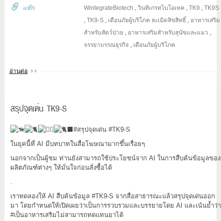
แท๊ก:
WintegrateBiotech
,
วินทิเกรทไบโอเทค
,
TK9
,
TK9S
,
TK9-S
,
เตือนภัยผู้บริโภค
ละเมิดลิขสิทธิ์
,
อาหารเสริม
สำหรับสัตว์ป่วย
,
อาหารเสริมสำหรับสุนัขและแมว
,
จรรยาบรรณธุรกิจ
,
เตือนภัยผู้บริโภค
อ่านต่อ
สรุปจุดเด่น TK9-S
#สรุปจุดเด่น
#TK9
-S
ในยุคนี้ที่ AI มีบทบาทในสื่อโฆษณามากขึ้นเรื่อยๆ
นอกจากเป็นผู้ชม ท่านยังสามารถใช้ประโยชน์จาก AI ในการสืบค้นข้อมูลของ
ผลิตภัณฑ์ต่างๆ ให้มั่นใจก่อนสั่งซื้อได้
.
เราทดลองให้ AI สืบค้นข้อมูล
#TK9
-S จากสื่อสาธารณะแล้วสรุปจุดเด่นออก
มา โดยกำหนดให้เปิดเผยว่าเป็นการรวบรวมและบรรยายโดย AI และเน้นย้ำว่า
#เป็นอาหารเสริมไม่สามารถทดแทนยาได้