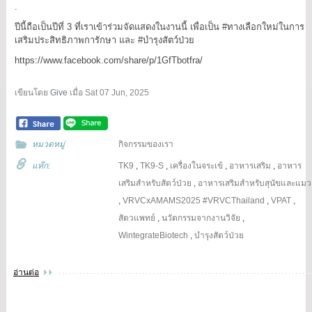
.
ปีนี้ถือเป็นปีที่ 3 ที่เราเข้าร่วมจัดแสดงในงานนี้ เพื่อเป็น #ทางเลือกใหม่ในการ
เสริมประสิทธิภาพการักษา และ #บำรุงสัตว์ป่วย
https://www.facebook.com/share/p/1GfTbotfra/
เขียนโดย
Give
เมื่อ
Sat 07 Jun, 2025
หมวดหมู่
กิจกรรมของเรา
แท๊ก:
TK9
,
TK9-S
,
เครื่องในจระเข้
,
อาหารเสริม
,
อาหาร
เสริมสำหรับสัตว์ป่วย
,
อาหารเสริมสำหรับสุนัขและแมว
,
VRVCxAMAMS2025 #VRVCThailand
,
VPAT
,
สัตวแพทย์
,
นวัตกรรมจากงานวิจัย
,
WintegrateBiotech
,
บำรุงสัตว์ป่วย
อ่านต่อ