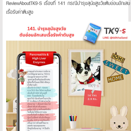
ReviewAboutTK9-S เรื่องที่ 141 กรณีบำรุงสุนัขสูงวัยตับอ่อนอักเสบ
เรื้อรังค่าตับสูง