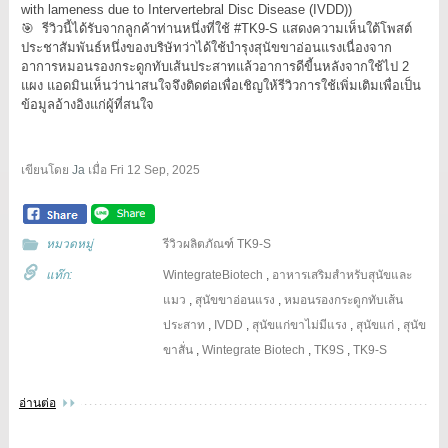
with lameness due to Intervertebral Disc Disease (IVDD))
🎯 รีวิวนี้ได้รับจากลูกค้าท่านหนึ่งที่ใช้ #TK9-S แสดงความเห็นใต้โพสต์
ประชาสัมพันธ์หนึ่งของบริษัทว่าได้ใช้บำรุงสุนัขขาอ่อนแรงเนื่องจาก
อาการหมอนรองกระดูกทับเส้นประสาทแล้วอาการดีขี้นหลังจากใช้ไป 2
แผง แอดมินเห็นว่าน่าสนใจจึงติดต่อเพื่อเชิญให้รีวิวการใช้เพิ่มเติมเพื่อเป็น
ข้อมูลอ้างอิงแก่ผู้ที่สนใจ
เขียนโดย
Ja
เมื่อ
Fri 12 Sep, 2025
หมวดหมู่
รีวิวผลิตภัณฑ์ TK9-S
แท๊ก:
WintegrateBiotech
,
อาหารเสริมสำหรับสุนัขและ
แมว
,
สุนัขขาอ่อนแรง
,
หมอนรองกระดูกทับเส้น
ประสาท
,
IVDD
,
สุนัขแก่ขาไม่มีแรง
,
สุนัขแก่
,
สุนัข
ขาสั่น
,
Wintegrate Biotech
,
TK9S
,
TK9-S
อ่านต่อ