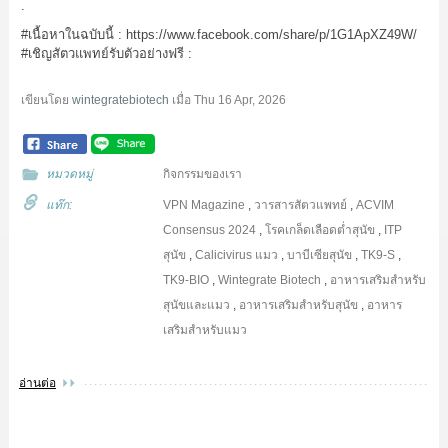
.
#เนื้อหาในฉบับนี้
:
https://www.facebook.com/share/p/1G1ApXZ49W/
#เชิญสัตวแพทย์รับตัวอย่างฟรี :
เขียนโดย
wintegratebiotech
เมื่อ
Thu 16 Apr, 2026
หมวดหมู่
กิจกรรมของเรา
แท๊ก:
VPN Magazine
,
วารสารสัตวแพทย์
,
ACVIM
Consensus 2024
,
โรคเกล็ดเลือดต่ำสุนัข
,
ITP
สุนัข
,
Calicivirus แมว
,
บาบีเซียสุนัข
,
TK9-S
,
TK9-BIO
,
Wintegrate Biotech
,
อาหารเสริมสำหรับ
สุนัขและแมว
,
อาหารเสริมสำหรับสุนัข
,
อาหาร
เสริมสำหรับแมว
อ่านต่อ