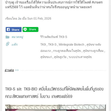
บำรุงดู เจ้าของเรื่องได้ให้ความเห็นประสบการณ์การใช้ใต้โพสต์
#เกษตร
แฟร์2569
ไว้ แอดมินเห็นว่าน่าสนใจจึงขออนุญาตนำมาเผยแพร่
เขียนโดย
Ja
เมื่อ
Sun 01 Feb, 2026
หมวดหมู่
รีวิวผลิตภัณฑ์ TK9-S
แท๊ก:
TK9
,
TK9-S
,
Wintegrate Biotech
,
สุนัขขาหลัง
อ่อนแรง
,
กระดูกคอเสื่อมในสุนัข
,
สุนัขกระดูกเสื่อม
,
สุนัขขแก่
,
สุนัขสูงวัย
,
ระบบประสาทสุนัข
อ่านต่อ
TK9-S และ TK9-BIO หนึ่งในนวัตกรรมที่ได้จัดแสดงในพื้นที่บูธของ
คณะสัตวแพทยศาสตร์ ในงาน เกษตรแฟร์69