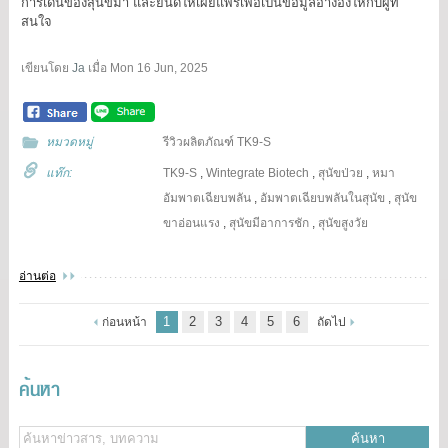
การเดินของสุนัขมา และยินดีให้เผยแพร่เพื่อเป็นข้อมูลอ้างอิงให้กับผู้ที่
สนใจ
เขียนโดย
Ja
เมื่อ
Mon 16 Jun, 2025
หมวดหมู่
รีวิวผลิตภัณฑ์ TK9-S
แท๊ก:
TK9-S
,
Wintegrate Biotech
,
สุนัขป่วย
,
หมา
อัมพาตเฉียบพลัน
,
อัมพาตเฉียบพลันในสุนัข
,
สุนัข
ขาอ่อนแรง
,
สุนัขมีอาการชัก
,
สุนัขสูงวัย
อ่านต่อ
1
2
3
4
5
6
ก่อนหน้า
ถัดไป
ค้นหา
ค้นหา