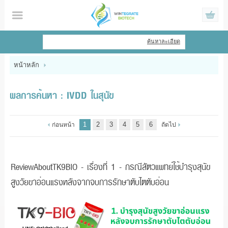
ไทย
|
English
ค้นหาละเอียด
เข้าสู่ระบบ
สมัครสมาชิก
หน้าหลัก
สินค้าที่สนใจ
( 0 )
ผลการค้นหา : IVDD ในสุนัข
หน้าหลัก
1
2
3
4
5
6
ก่อนหน้า
ถัดไป
สินค้า
ข้อมูล
ReviewAboutTK9BIO - เรื่องที่ 1 - กรณีสัตวแพทย์ใช้บำรุงสุนัข
สูงวัยขาอ่อนแรงหลังจากจบการรักษาตับไตตับอ่อน
แจ้งชำระเงิน