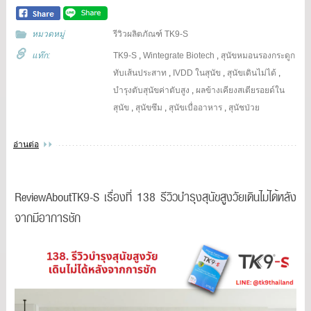
หมวดหมู่
รีวิวผลิตภัณฑ์ TK9-S
แท๊ก:
TK9-S
,
Wintegrate Biotech
,
สุนัขหมอนรองกระดูก
ทับเส้นประสาท
,
IVDD ในสุนัข
,
สุนัขเดินไม่ได้
,
บำรุงตับสุนัขค่าตับสูง
,
ผลข้างเคียงสเตียรอยด์ใน
สุนัข
,
สุนัขซึม
,
สุนัขเบื่ออาหาร
,
สุนัชป่วย
อ่านต่อ
ReviewAboutTK9-S เรื่องที่ 138 รีวิวบำรุงสุนัขสูงวัยเดินไม่ได้หลัง
จากมีอาการชัก