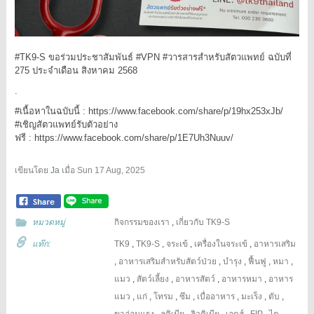
#TK9
-S ขอร่วมประชาสัมพันธ์
#VPN
#วารสารสำหรับสัตวแพทย์
ฉบับที่
275 ประจำเดือน สิงหาคม 2568
.
#เนื้อหาในฉบับนี้
:
https://www.facebook.com/share/p/19hx253xJb/
#เชิญสัตวแพทย์รับตัวอย่าง
ฟรี : https://www.facebook.com/share/p/1E7Uh3Nuuv/
เขียนโดย
Ja
เมื่อ
Sun 17 Aug, 2025
หมวดหมู่
กิจกรรมของเรา
,
เกี่ยวกับ TK9-S
แท๊ก:
TK9
,
TK9-S
,
จระเข้
,
เครื่องในจระเข้
,
อาหารเสริม
,
อาหารเสริมสำหรับสัตว์ป่วย
,
บำรุง
,
ฟื้นฟู
,
หมา
,
แมว
,
สัตว์เลี้ยง
,
อาหารสัตว์
,
อาหารหมา
,
อาหาร
แมว
,
แก่
,
โทรม
,
ซึม
,
เบื่ออาหาร
,
มะเร็ง
,
ตับ
,
ขาอ่อนแรง
,
ลูคิเมีย
,
ลิวคิเมีย
,
เอดส์
,
FIP
,
ไต
,