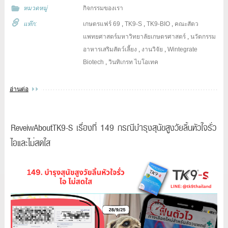
หมวดหมู่
กิจกรรมของเรา
แท๊ก:
เกษตรแฟร์ 69
,
TK9-S
,
TK9-BIO
,
คณะสัตว
แพทยศาสตร์มหาวิทยาลัยเกษตรศาสตร์
,
นวัตกรรม
อาหารเสริมสัตว์เลี้ยง
,
งานวิจัย
,
Wintegrate
Biotech
,
วินทิเกรท ไบโอเทค
อ่านต่อ
ReveiwAboutTK9-S เรื่องที่ 149 กรณีบำรุงสุนัขสูงวัยลิ้นหัวใจรั่ว
ไอและไม่สดใส