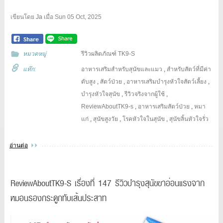
เขียนโดย
Ja
เมื่อ
Sun 05 Oct, 2025
หมวดหมู่
รีวิวผลิตภัณฑ์ TK9-S
แท๊ก:
อาหารเสริมสำหรับสุนัขและแมว
,
สำหรับสัตว์ที่มีค่า
ตับสูง
,
สัตว์ป่วย
,
อาหารเสริมบำรุงหัวใจสัตว์เลี้ยง
,
บำรุงหัวใจสุนัข
,
รีวิวจริงจากผู้ใช้
,
ReviewAboutTK9-s
,
อาหารเสริมสัตว์ป่วย
,
หมา
แก่
,
สุนัขสูงวัย
,
โรคหัวใจในสุนัข
,
สุนัขลิ้นหัวใจรั่ว
อ่านต่อ
ReviewAboutTK9-S เรื่องที่ 147 รีวิวบำรุงสุนัขขาอ่อนแรงจาก
หมอนรองกระดูกทับเส้นประสาท