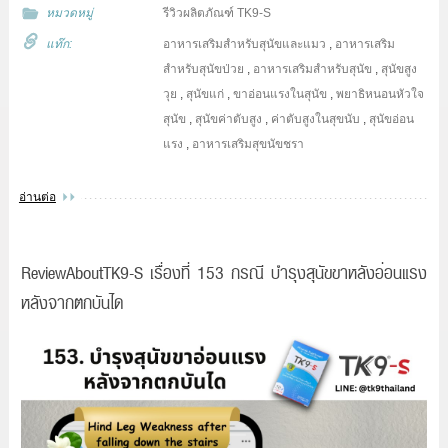
หมวดหมู่
รีวิวผลิตภัณฑ์ TK9-S
แท๊ก:
อาหารเสริมสำหรับสุนัขและแมว
,
อาหารเสริม
สำหรับสุนัขป่วย
,
อาหารเสริมสำหรับสุนัข
,
สุนัขสูง
วุย
,
สุนัขแก่
,
ขาอ่อนแรงในสุนัข
,
พยาธิหนอนหัวใจ
สุนัข
,
สุนัขค่าตับสูง
,
ค่าตับสูงในสุขนับ
,
สุนัขอ่อน
แรง
,
อาหารเสริมสุขนัขชรา
อ่านต่อ
ReviewAboutTK9-S เรื่องที่ 153 กรณี บำรุงสุนัขขาหลังอ่อนแรง
หลังจากตกบันได