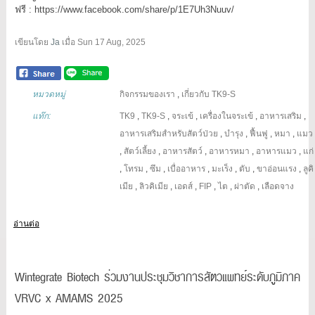
ฟรี : https://www.facebook.com/share/p/1E7Uh3Nuuv/
เขียนโดย
Ja
เมื่อ
Sun 17 Aug, 2025
หมวดหมู่
กิจกรรมของเรา
,
เกี่ยวกับ TK9-S
แท๊ก:
TK9
,
TK9-S
,
จระเข้
,
เครื่องในจระเข้
,
อาหารเสริม
,
อาหารเสริมสำหรับสัตว์ป่วย
,
บำรุง
,
ฟื้นฟู
,
หมา
,
แมว
,
สัตว์เลี้ยง
,
อาหารสัตว์
,
อาหารหมา
,
อาหารแมว
,
แก่
,
โทรม
,
ซึม
,
เบื่ออาหาร
,
มะเร็ง
,
ตับ
,
ขาอ่อนแรง
,
ลูคิ
เมีย
,
ลิวคิเมีย
,
เอดส์
,
FIP
,
ไต
,
ผ่าตัด
,
เลือดจาง
อ่านต่อ
Wintegrate Biotech ร่วมงานประชุมวิชาการสัตวแพทย์ระดับภูมิภาค
VRVC x AMAMS 2025