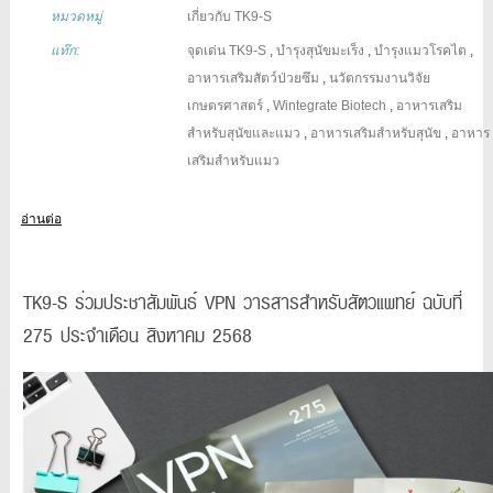
หมวดหมู่
เกี่ยวกับ TK9-S
แท๊ก:
จุดเด่น TK9-S
,
บำรุงสุนัขมะเร็ง
,
บำรุงแมวโรคไต
,
อาหารเสริมสัตว์ป่วยซึม
,
นวัตกรรมงานวิจัย
เกษตรศาสตร์
,
Wintegrate Biotech
,
อาหารเสริม
สำหรับสุนัขและแมว
,
อาหารเสริมสำหรับสุนัข
,
อาหาร
เสริมสำหรับแมว
อ่านต่อ
TK9-S ร่วมประชาสัมพันธ์ VPN วารสารสำหรับสัตวแพทย์ ฉบับที่
275 ประจำเดือน สิงหาคม 2568