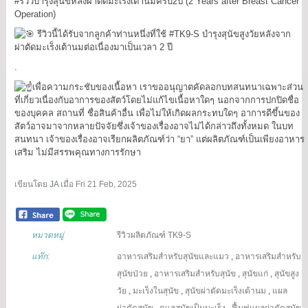
#รีวิวบำรุงสุนัขหลังผ่าตัดมะเร็งเต้านมครบ2ปี
(2 Years after Breast Cancer
Operation)
รีวิวนี้ได้รับจากลูกค้าท่านหนึ่งที่ใช้
#TK9
-S บำรุงสุนัขสูงวัยหลังจาก
ผ่าตัดมะเร็งเต้านมต่อเนื่องมาเป็นเวลา 2 ปี
.
เพื่อความกระชับของเนื้อหา เราขออนุญาตคัดลอกบทสนทนาเฉพาะส่วน
ที่เกี่ยวเนื่องกับอาการของสัตว์โดยไม่แก้ไขเนื้อหาใดๆ นอกจากการปกปิดชื่อ
ของบุคคล สถานที่ ชื่อสินค้าอื่น เพื่อไม่ให้เกิดผลกระทบใดๆ อาการดีขึ้นของ
สัตว์อาจมาจากหลายปัจจัยซึ่งเจ้าของเรื่องอาจไม่ได้กล่าวถึงทั้งหมด ในบท
สนทนา เจ้าของเรื่องอาจเรียกผลิตภัณฑ์ว่า “ยา” แต่ผลิตภัณฑ์เป็นเพียงอาหาร
เสริม ไม่มีสรรพคุณทางการรักษา
เขียนโดย
JA
เมื่อ
Fri 21 Feb, 2025
หมวดหมู่
รีวิวผลิตภัณฑ์ TK9-S
แท๊ก:
อาหารเสริมสำหรับสุนัขและแมว
,
อาหารเสริมสำหรับ
สุนัขป่วย
,
อาหารเสริมสำหรับสุนัข
,
สุนัขแก่
,
สุนัขสูง
วัย
,
มะเร็งในสุนัข
,
สุนัขผ่าตัดมะเร็งเต้านม
,
แผล
ผ่าตัดสุนัข
,
ดูแลสุนัขเป็นมะเร็ง
,
ฟื้นฟูแผลผ่าตัดสุนัข