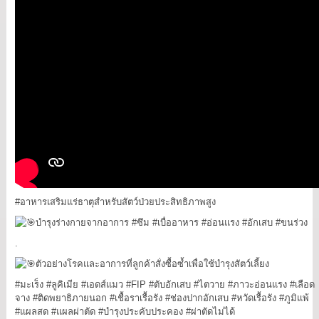
#อาหารเสริมแร่ธาตุสำหรับสัตว์ป่วยประสิทธิภาพสูง
บำรุงร่างกายจากอาการ
#ซึม
#เบื่ออาหาร
#อ่อนแรง
#อักเสบ
#ขนร่วง
.
ตัวอย่างโรคและอาการที่ลูกค้าสั่งซื้อซ้ำเพื่อใช้บำรุงสัตว์เลี้ยง
#มะเร็ง
#ลูคิเมีย
#เอดส์แมว
#FIP
#ตับอักเสบ
#ไตวาย
#ภาวะอ่อนแรง
#เลือด
จาง
#ติดพยาธิภายนอก
#เชื้อราเรื้อรัง
#ช่องปากอักเสบ
#หวัดเรื้อรัง
#ภูมิแพ้
#แผลสด
#แผลผ่าตัด
#บำรุงประคับประคอง
#ผ่าตัดไม่ได้