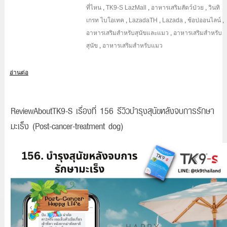
ที่ไหน
,
TK9-S LazMall
,
อาหารเสริมสัตว์ป่วย
,
วินทิ
เกรท ไบโอเทค
,
LazadaTH
,
Lazada
,
ช้อปออนไลน์
,
อาหารเสริมสำหรับสุนัขและแมว
,
อาหารเสริมสำหรับ
สุนัข
,
อาหารเสริมสำหรับแมว
อ่านต่อ
ReviewAboutTK9-S เรื่องที่ 156 รีวิวบำรุงสุนัขหลังจบการรักษา
มะเร็ง (Post-cancer-treatment dog)