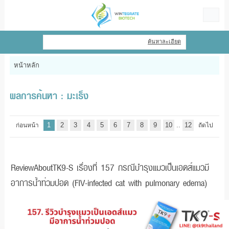
ไทย
|
English
ค้นหาละเอียด
เข้าสู่ระบบ
สมัครสมาชิก
หน้าหลัก
สินค้าที่สนใจ
( 0 )
ผลการค้นหา : มะเร็ง
หน้าหลัก
1
2
3
4
5
6
7
8
9
10
..
12
ก่อนหน้า
ถัดไป
สินค้า
ข้อมูล
ReviewAboutTK9-S เรื่องที่ 157 กรณีบำรุงแมวเป็นเอดส์แมวมี
อาการน้ำท่วมปอด (FIV-infected cat with pulmonary edema)
แจ้งชำระเงิน