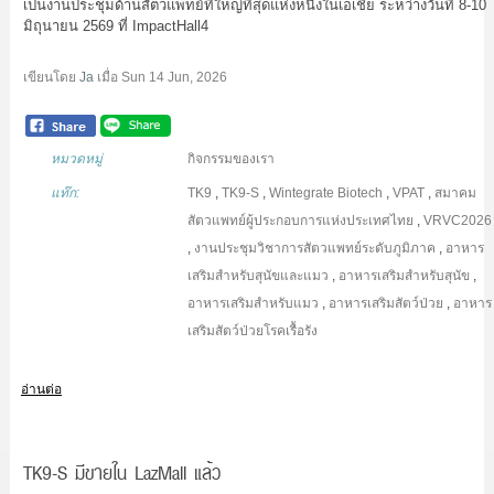
เป็นงานประชุมด้านสัตวแพทย์ที่ใหญ่ที่สุดแห่งหนึ่งในเอเชีย ระหว่างวันที่ 8-10
มิถุนายน 2569 ที่ ImpactHall4
เขียนโดย
Ja
เมื่อ
Sun 14 Jun, 2026
หมวดหมู่
กิจกรรมของเรา
แท๊ก:
TK9
,
TK9-S
,
Wintegrate Biotech
,
VPAT
,
สมาคม
สัตวแพทย์ผู้ประกอบการแห่งประเทศไทย
,
VRVC2026
,
งานประชุมวิชาการสัตวแพทย์ระดับภูมิภาค
,
อาหาร
เสริมสำหรับสุนัขและแมว
,
อาหารเสริมสำหรับสุนัข
,
อาหารเสริมสำหรับแมว
,
อาหารเสริมสัตว์ป่วย
,
อาหาร
เสริมสัตว์ป่วยโรคเรื้อรัง
อ่านต่อ
TK9-S มีขายใน LazMall แล้ว