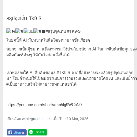
สรุปจุดเด่น TK9-S
#สรุปจุดเด่น
#TK9
-S
ในยุคนี้ที่ AI มีบทบาทในสื่อโฆษณามากขึ้นเรื่อยๆ
นอกจากเป็นผู้ชม ท่านยังสามารถใช้ประโยชน์จาก AI ในการสืบค้นข้อมูลของ
ผลิตภัณฑ์ต่างๆ ให้มั่นใจก่อนสั่งซื้อได้
.
เราทดลองให้ AI สืบค้นข้อมูล
#TK9
-S จากสื่อสาธารณะแล้วสรุปจุดเด่นออก
มา โดยกำหนดให้เปิดเผยว่าเป็นการรวบรวมและบรรยายโดย AI และเน้นย้ำว่า
#เป็นอาหารเสริมไม่สามารถทดแทนยาได้
https://youtube.com/shorts/mb5lg9WCbN0
เขียนโดย
wintegratebiotech
เมื่อ
Tue 10 Mar, 2026