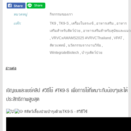
หมวดหมู่
กิจกรรมของเรา
แท๊ก:
TK9
,
TK9-S
,
เครื่องในจระเข้
,
อาหารเสริม
,
อาหาร
เสริมสำหรับสัตว์ป่วย
,
อาหารเสริมสำหรับสุนัขและแมว
,
VRVCxAMAMS2025 #VRVCThailand
,
VPAT
,
สัตวแพทย์
,
นวัตกรรมจากงานวิจัย
,
WintegrateBiotech
,
บำรุงสัตว์ป่วย
อ่านต่อ
เชิญชมและแชร์คลิป #วิธีใช้ #TK9-S เพื่อการใช้ที่เหมาะกับน้องๆและได้
ประสิทธิภาพสูงสุด
#สัตว์เลี้ยงป่วยบำรุงด้วยTK9
-S -
#วิธีใช้