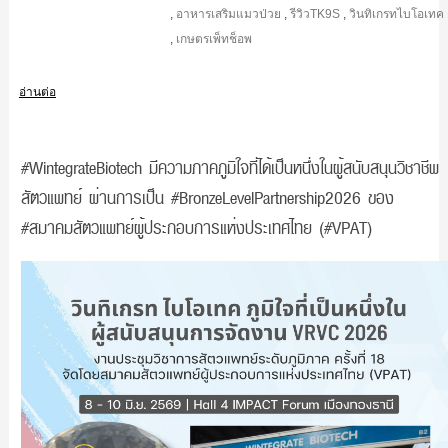
,
อาหารเสริมแมวป่วย
,
รีวิวTK9S
,
วินทิเกรทไบโอเทค
,
เกษตรเพ็ทช็อพ
อ่านต่อ
#WintegrateBiotech มีความภาคภูมิใจที่ได้เป็นหนึ่งในผู้สนับสนุนวิชาชีพ
สัตวแพทย์ ผ่านการเป็น #BronzeLevelPartnership2026 ของ
#สมาคมสัตวแพทย์ผู้ประกอบการแห่งประเทศไทย (#VPAT)