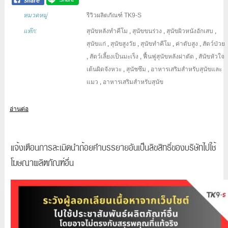
หมวดหมู่
รีวิวผลิตภัณฑ์ TK9-S
แท๊ก:
สุนัขหลังทำคีโม
,
สุนัขขนร่วง
,
สุนัขผิวหนังอักเสบ
,
สุนัขแก่
,
สุนัขสูงวัย
,
สุนัขทำคีโม
,
ค่าตับสูง
,
สัตว์ป่วย
,
สัตว์เลี้ยงเป็นมะเร็ง
,
ฟื้นฟูสุนัขหลังผ่าตัด
,
สันัขหัวใจ
เต้นผิดจังหวะ
,
สุนัชซึม
,
อาหารเสริมสำหรับสุนัขและ
แมว
,
อาหารเสริมสำหรับสุนัข
อ่านต่อ
แจ้งเตือนการละเมิดนำถ้อยคำบรรยายอันเป็นลิขสิทธิ์ของบริษัทไปใช้
โฆษณาผลิตภัณฑ์อื่น