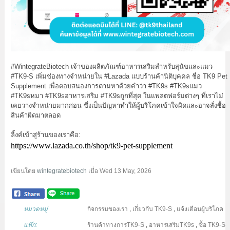
#WintegrateBiotech
เจ้าของผลิตภัณฑ์อาหารเสริมสำหรับสุนัขและแมว
#TK9
-S เพิ่มช่องทางจำหน่ายใน
#Lazada
แบบร้านค้านิติบุคคล ชื่อ TK9 Pet
Supplement เพื่อตอบสนองการตามหาด้วยคำว่า
#TK9s
#TK9sแมว
#TK9sหมา
#TK9sอาหารเสริม
#TK9sถูกที่สุด
ในแพลตฟอร์มต่างๆ ที่เราไม่
เคยวางจำหน่ายมากก่อน ซึ่งเป็นปัญหาทำให้ผู้บริโภคเข้าใจผิดและอาจสั่งซื้อ
สินค้าผิดมาตลอด
ลิ้งค์เข้าสู่ร้านของเราคือ:
https://www.lazada.co.th/shop/tk9-pet-supplement
เขียนโดย
wintegratebiotech
เมื่อ
Wed 13 May, 2026
หมวดหมู่
กิจกรรมของเรา
,
เกี่ยวกับ TK9-S
,
แจ้งเตือนผู้บริโภค
แท๊ก:
ร้านค้าทางการTK9-S
,
อาหารเสริมTK9s
,
ซื้อ TK9-S