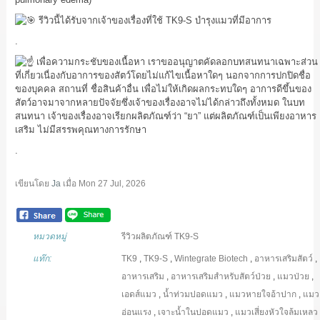
รีวิวนี้ได้รับจากเจ้าของเรื่องที่ใช้ TK9-S บำรุงแมวที่มีอาการ
.
เพื่อความกระชับของเนื้อหา เราขออนุญาตคัดลอกบทสนทนาเฉพาะส่วน
ที่เกี่ยวเนื่องกับอาการของสัตว์โดยไม่แก้ไขเนื้อหาใดๆ นอกจากการปกปิดชื่อ
ของบุคคล สถานที่ ชื่อสินค้าอื่น เพื่อไม่ให้เกิดผลกระทบใดๆ อาการดีขึ้นของ
สัตว์อาจมาจากหลายปัจจัยซึ่งเจ้าของเรื่องอาจไม่ได้กล่าวถึงทั้งหมด ในบท
สนทนา เจ้าของเรื่องอาจเรียกผลิตภัณฑ์ว่า “ยา” แต่ผลิตภัณฑ์เป็นเพียงอาหาร
เสริม ไม่มีสรรพคุณทางการรักษา
.
เขียนโดย
Ja
เมื่อ
Mon 27 Jul, 2026
หมวดหมู่
รีวิวผลิตภัณฑ์ TK9-S
แท๊ก:
TK9
,
TK9-S
,
Wintegrate Biotech
,
อาหารเสริมสัตว์
,
อาหารเสริม
,
อาหารเสริมสำหรับสัตว์ป่วย
,
แมวป่วย
,
เอดส์แมว
,
น้ำท่วมปอดแมว
,
แมวหายใจอ้าปาก
,
แมว
อ่อนแรง
,
เจาะน้ำในปอดแมว
,
แมวเสี่ยงหัวใจล้มเหลว