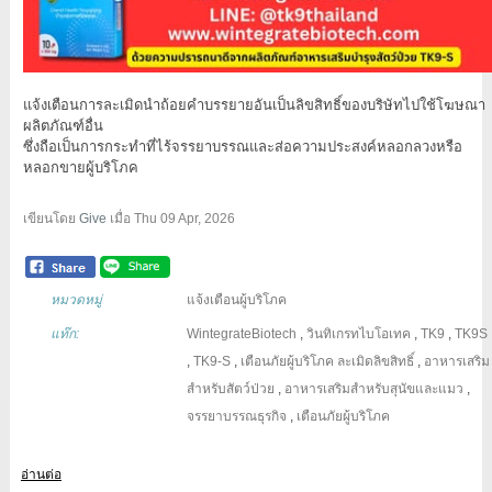
แจ้งเตือนการละเมิดนำถ้อยคำบรรยายอันเป็นลิขสิทธิ์ของบริษัทไปใช้โฆษณา
ผลิตภัณฑ์อื่น
ซึ่งถือเป็นการกระทำที่ไร้จรรยาบรรณและส่อความประสงค์หลอกลวงหรือ
หลอกขายผู้บริโภค
เขียนโดย
Give
เมื่อ
Thu 09 Apr, 2026
หมวดหมู่
แจ้งเตือนผู้บริโภค
แท๊ก:
WintegrateBiotech
,
วินทิเกรทไบโอเทค
,
TK9
,
TK9S
,
TK9-S
,
เตือนภัยผู้บริโภค
ละเมิดลิขสิทธิ์
,
อาหารเสริม
สำหรับสัตว์ป่วย
,
อาหารเสริมสำหรับสุนัขและแมว
,
จรรยาบรรณธุรกิจ
,
เตือนภัยผู้บริโภค
อ่านต่อ